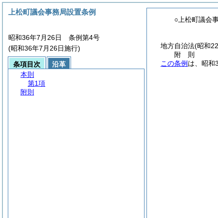
上松町議会事務局設置条例
○上松町議会
昭和36年7月26日 条例第4号
地方自治法
(昭和2
(昭和36年7月26日施行)
附
則
この条例
は、昭和
条項目次
沿革
本則
第1項
附則