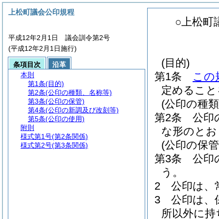
上松町議会公印規程
○上松町
平成12年2月1日 議会訓令第2号
(平成12年2月1日施行)
(目的)
条項目次
沿革
第1条
この
本則
第1条
(目的)
定めること
第2条
(公印の種類、名称等)
第3条
(公印の保管)
(公印の種類
第4条
(公印の新調及び改刻等)
第2条
公印
第5条
(公印の使用)
附則
な形のとお
様式第1号
(第2条関係)
(公印の保管
様式第2号
(第3条関係)
第3条
公印
う。
2
公印は、
3
公印は、
所以外に持