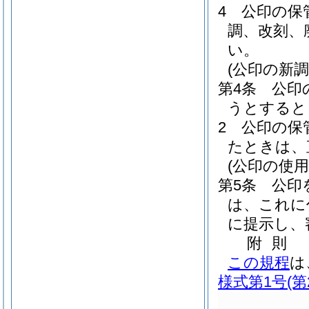
4
公印の保
調、改刻、
い。
(公印の新調
第4条
公印
うとすると
2
公印の保
たときは、
(公印の使用
第5条
公印
は、これに
に提示し、
附
則
この規程
は
様式第1号
(