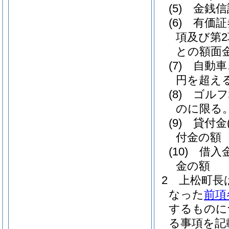
(5)
金銭信
(6)
有価証
項及び第
との額面
(7)
自動車
円を超え
(8)
ゴルフ
のに限る。
(9)
貸付金
付金の額
(10)
借入
金の額
2
上松町長
なった
前項
するものに
る事項を記