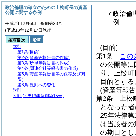
政治倫理の確立のための上松町長の資産
公開に関する条例
○政治倫
例
平成7年12月6日 条例第23号
(平成13年12月17日施行)
条項目次
沿革
(目的)
本則
第1条
(目的)
第1条
この
第2条
(資産等報告書の作成)
第3条
(所得等報告書の作成)
の公開等に
第4条
(関連会社等報告書の作成)
り、上松町
第5条
(資産等報告書等の保存及び閲
覧)
目的とする
第6条
(規則への委任)
(資産等報告
附則
附則
(平成13年条例第15号)
第2条
上松
となった者
25年法律第1
は当該者の
の期日とし