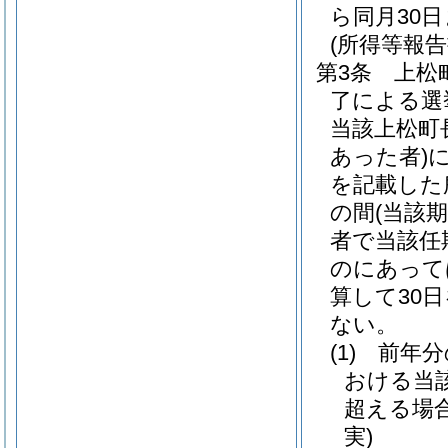
ら同月30
(所得等報告
第3条
上松
了による選
当該上松町
あった者)
に
を記載した
の間
(当該
者で当該任
のにあって
算して30
ない。
(1)
前年分
おける当
超える場
実)