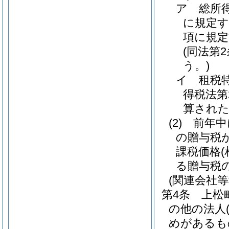
ア
総所
に規定す
項に規定
(同法第
う。)
イ
租税
得税法第
算され
(2)
前年中
の贈与税
課税価格
る贈与税
(関連会社
第4条
上松
の他の法人
めがあるも