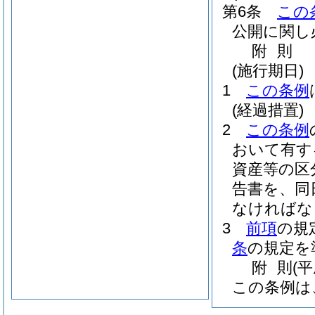
第6条
この
公開に関し
附
則
(施行期日)
1
この条例
(経過措置)
2
この条例
おいて有す
資産等の区
告書を、同
なければな
3
前項
の規
条
の規定を
附
則
(
この条例は