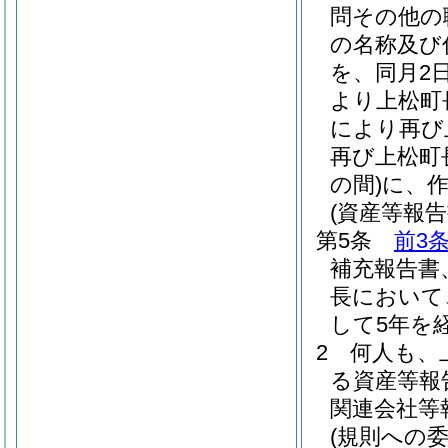
問その他の
の名称及び
を、同月2
より上松町
により再び
再び上松町
の間)
に、
(資産等報
第5条
前3
補充報告書
長において
して5年を
2
何人も、
る資産等報
関連会社等
(規則への委