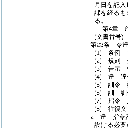
月日を記入
課を経るも
る。
第4章
(文書番号)
第23条
令
(1)
条例 
(2)
規則 
(3)
告示 
(4)
達 達
(5)
訓令 
(6)
訓 訓
(7)
指令 
(8)
往復文
2
達、指令
設ける必要