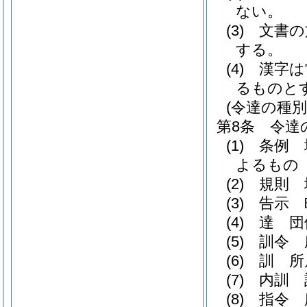
ない。
(3)
文書の
する。
(4)
漢字は
るものと
(令達の種別
第8条
令達
(1)
条例 
よるもの
(2)
規則 
(3)
告示 
(4)
達 団
(5)
訓令 
(6)
訓 所
(7)
内訓 
(8)
指令 