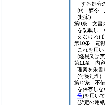
する処分
(9)
辞令 
(起案)
第9条
文書
を記載し、
えなければ
第10条
電
これを用い
(軽易又は
第11条
内
理案を朱書
(付箋処理)
第12条
不
を保存しな
号
)
を用い
(所定の用