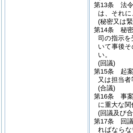
第13条
法
は、それに
(秘密又は
第14条
秘
司の指示を
いて事後そ
い。
(回議)
第15条
起
又は担当者
(合議)
第16条
事
に重大な関
(回議及び合
第17条
回
ればならな