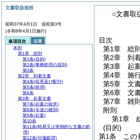
文書取扱規程
○文書取
昭和37年4月1日 規程第3号
(令和8年4月1日施行)
目次
条項目次
沿革
第1章
総
本則
第1章
総則
第2章
到
第1条
(目的)
第2条
(事務処理の原則)
第3章
起
第3条
第4章
施
第2章
到着文書
第4条
(収受及び配付)
第5章
文
第5条
(処理)
第6章
文
第6条
第3章
起案文書
第7章
雑
第7条
(起案の留意)
附則
第8条
(令達の種別)
第9条
(起案)
第1章
第10条
(目的)
第11条
(軽易又は実例的な文書の処
理)
第1条
この
第12条
(付箋処理)