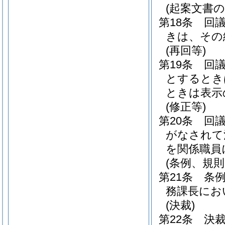
(起案文書の
第18条
回
きは、その
(再回等)
第19条
回
とするとき
ときは表示
(修正等)
第20条
回
がなされて
を関係職員
(条例、規
第21条
条
務課長にお
(決裁)
第22条
決