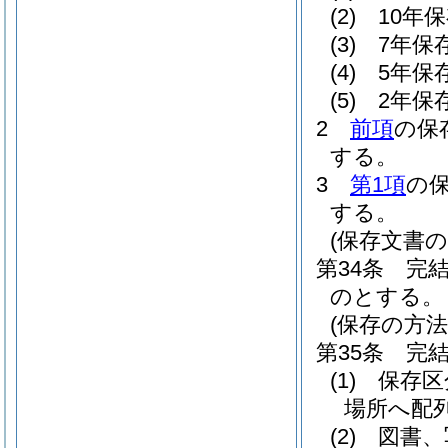
(2)
10年
(3)
7年保
(4)
5年保
(5)
2年保
2
前項
の保
する。
3
第1項
の
する。
(保存文書の
第34条
完
のとする。
(保存の方法
第35条
完
(1)
保存区
場所へ配
(2)
図書、