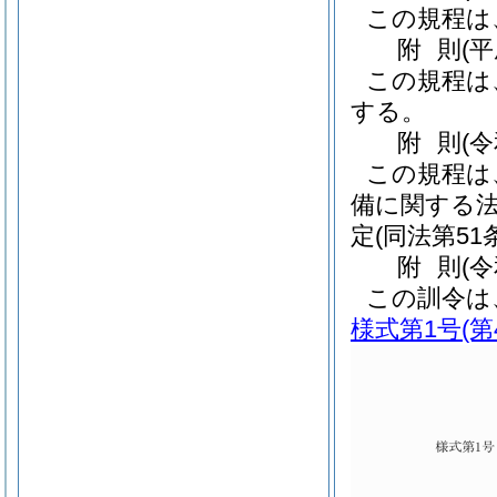
この規程は
附
則
(
この規程は
する。
附
則
(
この規程は
備に関する
定
(同法第5
附
則
(
この訓令は
様式第1号
(