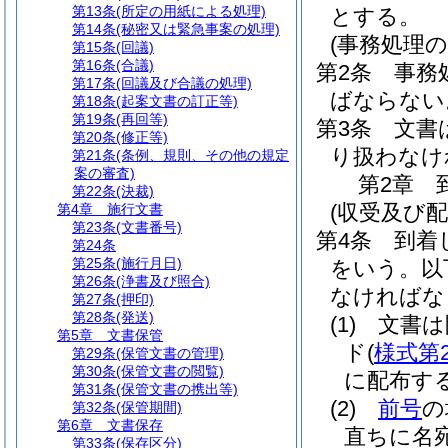
第13条
(所定の用紙による処理)
とする。
第14条
(秘密又は緊急事案の処理)
(事務処理の
第15条
(回議)
第16条
(合議)
第2条
事務
第17条
(回議及び合議の処理)
ばならない
第18条
(起案文書の訂正等)
第19条
(再回等)
第3条
文書
第20条
(修正等)
り扱わなけ
第21条
(条例、規則、その他の規定
案の審査)
第2章
第22条
(決裁)
(収受及び配
第4章
施行文書
第23条
(文書番号)
第4条
到着
第24条
第25条
(施行月日)
をいう。以
第26条
(浄書及び照合)
なければな
第27条
(押印)
第28条
(発送)
(1)
文書は
第5章
文書保管
ド
(
様式第
第29条
(保管文書の管理)
第30条
(保管文書の閲覧)
に配布す
第31条
(保管文書の携出等)
(2)
前号
の
第32条
(保管期間)
第6章
文書保存
直ちに名
第33条
(保存区分)