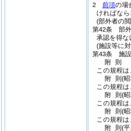
2
前項
の場
ければなら
(部外者の閲
第42条
部
承認を得な
(施設等に対
第43条
施
附
則
この規程は
附
則
(
この規程は
附
則
(
この規程は
附
則
(
この規程は
附
則
(