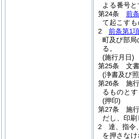
よる番号と
第24条
前条
て起こすも
2
前条第1項
町及び部局
る。
(施行月日)
第25条
文
(浄書及び照
第26条
施
るものとす
(押印)
第27条
施
だし、印刷
2
達、指令
を押さなけ