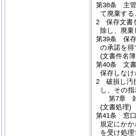
第38条
主
て廃棄する
2
保存文書
除し、廃棄
第39条
保
の承諾を得
(文書件名簿
第40条
文
保存しなけ
2
破損し汚
し、その指
第7章
(文書処理)
第41条
窓
規定にかか
を受け処理