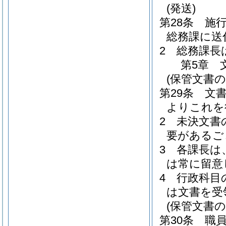
(発送)
第28条
施
総務課に送
2
総務課長
第5章
(保管文書の
第29条
文
よりこれを
2
未決文書
要があるご
3
各課長は
は常に留意
4
行政科目
は文書を受
(保管文書の
第30条
職