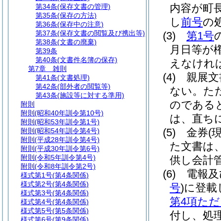
内容が町
第34条
(保存文書の管理)
第35条
(保存の方法)
し
前号
の
第36条
(保存中の注意)
第37条
(保存文書の閲覧及び携出等)
(3)
第1号
第38条
(文書の廃棄)
月日等が
第39条
第40条
(文書件名簿の保存)
えなけれ
第7章
雑則
(4)
親展文
第41条
(文書処理)
第42条
(部外者の閲覧等)
ない。
た
第43条
(施設等に対する準用)
のである
附則
附則
(昭和40年訓令第10号)
は、直ち
附則
(昭和53年訓令第1号)
(5)
金券
(
附則
(昭和54年訓令第4号)
附則
(平成28年訓令第4号)
た文書は
附則
(平成30年訓令第6号)
附則
(令和5年訓令第4号)
供し会計
附則
(令和8年訓令第2号)
(6)
電報及
様式第1号
(第4条関係)
様式第2号
(第4条関係)
号
)
に登載
様式第3号
(第4条関係)
第4項た
様式第4号
(第4条関係)
様式第5号
(第5条関係)
付し、処
様式第6号
(第9条関係)