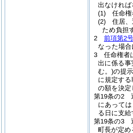
出なければ
(1)
任命権
(2)
住居、
ため負担
2
前項第2
なった場合
3
任命権者
出に係る事
む。)
の提
に規定する
の額を決定
第19条の2
にあっては
る日に支給
第19条の3
町長が定め