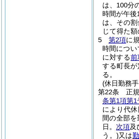
は、100分の
時間が午後
は、その割合
じて得た額
5
第2項
に
時間につい
に対する
前
する町長が
る。
(休日勤務手
第22条
正
条第1項第1
により代休
間の全部を
日。
次項
及
う。)
又は
勤