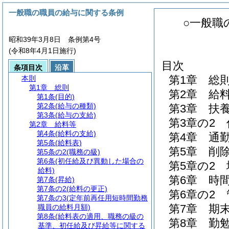
一般職の職員の給与に関する条例
○一般職
昭和39年3月8日 条例第4号
(令和8年4月1日施行)
目次
条項目次
沿革
第1章
総
本則
第1章
総則
第2章
給
第1条
(目的)
第2条
(給与の種類)
第3章
扶
第3条
(給与の支給)
第3章の2
第2章
給料等
第4条
(給料の支給)
第4章
通
第5条
(給料表)
第5章
削
第5条の2
(職務の級)
第6条
(初任給及び異動した場合の
第5章の2
給料)
第6章
時
第7条
(昇給)
第7条の2
(給料の更正)
第6章の2
第7条の3
(定年前再任用短時間勤務
第7章
期
職員の給料月額)
第8条
(給料表の適用、職務の級の
第8章
勤
基準、初任給及び昇給等に関する