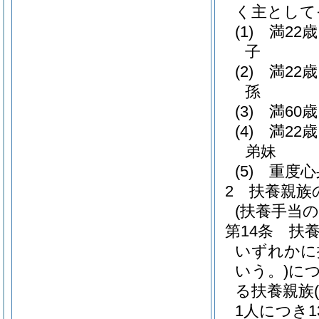
く主として
(1)
満22
子
(2)
満22
孫
(3)
満60
(4)
満22
弟妹
(5)
重度心
2
扶養親族
(扶養手当の
第14条
扶
いずれかに
いう。)
につ
る扶養親族
1人につき1