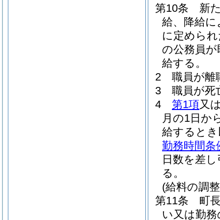
第10条
新
給、降給に
に定められ
の公務員が
給する。
2
職員が離
3
職員が死
4
第1項
又
月の1日か
給するとき
勤務時間条
日数を差し
る。
(給料の調整
第11条
町
い又は勤務