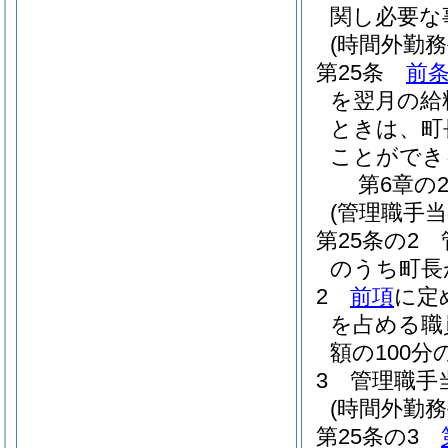
関し必要な
(時間外勤
第25条
前
を翌月の給
ときは、町
ことができ
第6章の
(管理職手
第25条の2
のうち町長
2
前項
に定
を占める職
額の100
3
管理職手
(時間外勤
第25条の3