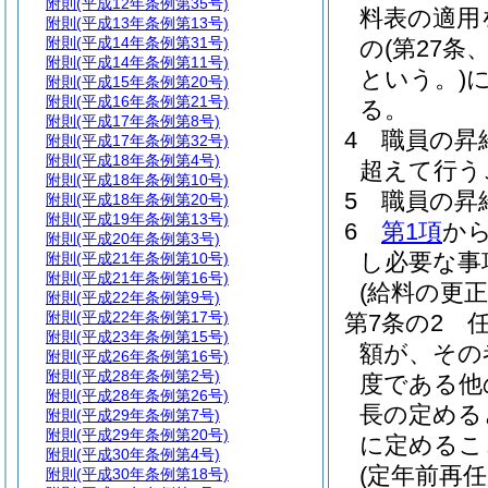
附則
(平成12年条例第35号)
料表の適用
附則
(平成13年条例第13号)
附則
(平成14年条例第31号)
の
(第27
附則
(平成14年条例第11号)
という。)
に
附則
(平成15年条例第20号)
附則
(平成16年条例第21号)
る。
附則
(平成17年条例第8号)
4
職員の昇
附則
(平成17年条例第32号)
附則
(平成18年条例第4号)
超えて行う
附則
(平成18年条例第10号)
5
職員の昇
附則
(平成18年条例第20号)
附則
(平成19年条例第13号)
6
第1項
か
附則
(平成20年条例第3号)
し必要な事
附則
(平成21年条例第10号)
附則
(平成21年条例第16号)
(給料の更正
附則
(平成22年条例第9号)
附則
(平成22年条例第17号)
第7条の2
附則
(平成23年条例第15号)
額が、その
附則
(平成26年条例第16号)
附則
(平成28年条例第2号)
度である他
附則
(平成28年条例第26号)
長の定める
附則
(平成29年条例第7号)
附則
(平成29年条例第20号)
に定めるこ
附則
(平成30年条例第4号)
(定年前再
附則
(平成30年条例第18号)