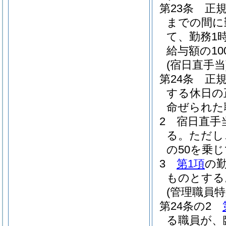
第23条
正
までの間に
て、勤務1
給与額の1
(宿日直手当
第24条
正
する休日の
命ぜられた
2
宿日直手
る。
ただし
の50を乗
3
第1項
の
ものとする
(管理職員特
第24条の2
る職員が、