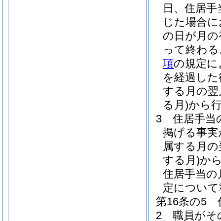
日、住居手
じた場合に
の日が月の
って終わる
項
の規定に
を経過した
する月の翌
る月)
から
3
住居手当
掲げる事実
属する月の
する月)
か
住居手当の
定について
第16条の5
2
職員がそ