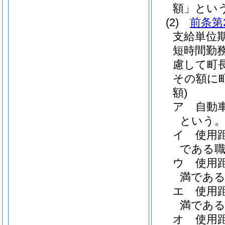
額」という
(2)
前条第
支給単位
短時間勤
慮して町
その額に
額)
ア
自動
という。
イ
使用
である職員
ウ
使用
満である職
エ
使用
満である職
オ
使用