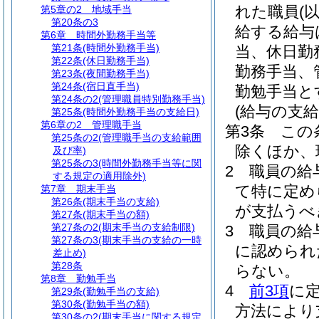
れた職員
(
第5章の2
地域手当
第20条の3
給する給与
第6章
時間外勤務手当等
第21条
(時間外勤務手当)
当、休日勤
第22条
(休日勤務手当)
勤務手当、
第23条
(夜間勤務手当)
第24条
(宿日直手当)
勤勉手当と
第24条の2
(管理職員特別勤務手当)
(給与の支給
第25条
(時間外勤務手当の支給日)
第6章の2
管理職手当
第3条
この
第25条の2
(管理職手当の支給範囲
除くほか、
及び率)
第25条の3
(時間外勤務手当等に関
2
職員の給
する規定の適用除外)
て特に定め
第7章
期末手当
第26条
(期末手当の支給)
が支払うべ
第27条
(期末手当の額)
第27条の2
(期末手当の支給制限)
3
職員の給
第27条の3
(期末手当の支給の一時
に認められ
差止め)
第28条
らない。
第8章
勤勉手当
4
前3項
に
第29条
(勤勉手当の支給)
第30条
(勤勉手当の額)
方法により
第30条の2
(期末手当に関する規定