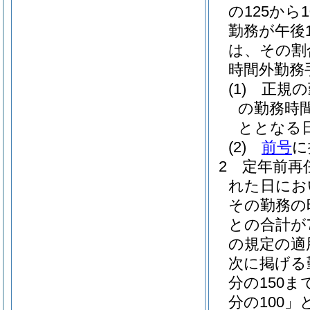
の125から
勤務が午後
は、その割合
時間外勤務
(1)
正規の
の勤務時
ととなる
(2)
前号
に
2
定年前再
れた日にお
その勤務の
との合計が
の規定の適
次に掲げる勤
分の150
分の100」