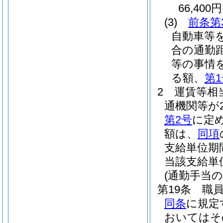
66,400円
(3)
前条第
自動車等
合の通勤
等の事情
る額、
第
2
運賃等相
通機関等が
第2号
に定
額は、
同項
支給単位期
当該支給単
(通勤手当の
第19条
職
同条
に規定
おいてはそ