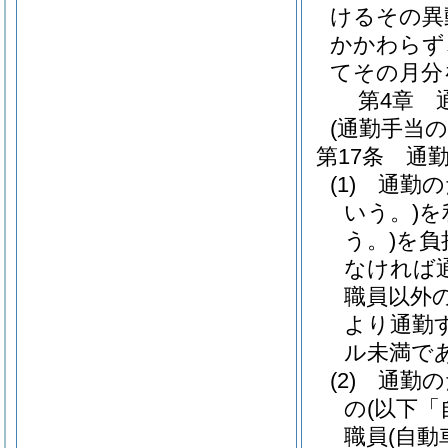
けるその異
かかわらず
てその月分
第4章
(通勤手当の
第17条
通
(1)
通勤の
いう。)
を
う。)
を負
なければ
職員以外
より通勤
ル未満で
(2)
通勤の
の
(以下「
職員
(自