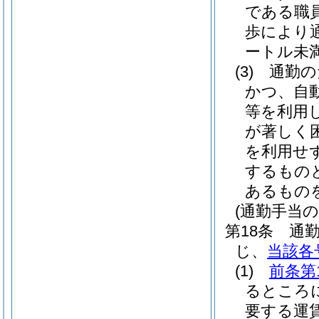
である職
歩により
ートル未
(3)
通勤の
かつ、自
等を利用
が著しく
を利用せ
するもの
あるもの
(通勤手当の
第18条
通
じ、
当該各
(1)
前条第
るところ
要する運