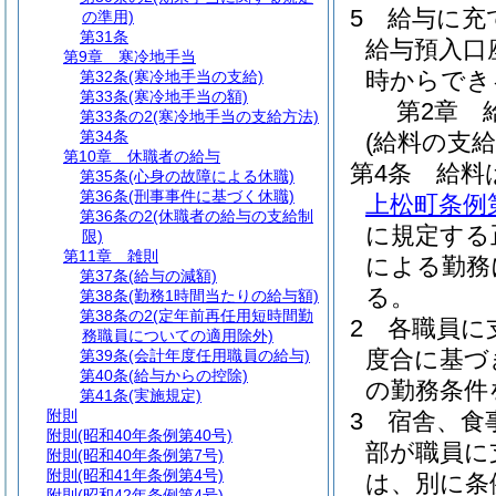
5
給与に充
の準用)
第31条
給与預入口
第9章
寒冷地手当
時からでき
第32条
(寒冷地手当の支給)
第33条
(寒冷地手当の額)
第2章
第33条の2
(寒冷地手当の支給方法)
第34条
(給料の支給
第10章
休職者の給与
第4条
給料
第35条
(心身の故障による休職)
第36条
(刑事事件に基づく休職)
上松町条例
第36条の2
(休職者の給与の支給制
に規定する
限)
第11章
雑則
による勤務
第37条
(給与の減額)
る。
第38条
(勤務1時間当たりの給与額)
第38条の2
(定年前再任用短時間勤
2
各職員に
務職員についての適用除外)
度合に基づ
第39条
(会計年度任用職員の給与)
第40条
(給与からの控除)
の勤務条件
第41条
(実施規定)
附則
3
宿舎、食
附則
(昭和40年条例第40号)
部が職員に
附則
(昭和40年条例第7号)
附則
(昭和41年条例第4号)
は、別に条
附則
(昭和42年条例第4号)