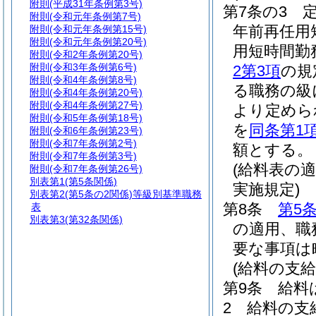
附則
(平成31年条例第3号)
第7条の3
附則
(令和元年条例第7号)
年前再任用
附則
(令和元年条例第15号)
附則
(令和元年条例第20号)
用短時間勤
附則
(令和2年条例第20号)
附則
(令和3年条例第6号)
2第3項
の規
附則
(令和4年条例第8号)
る職務の級
附則
(令和4年条例第20号)
附則
(令和4年条例第27号)
より定めら
附則
(令和5年条例第18号)
を
同条第1
附則
(令和6年条例第23号)
附則
(令和7年条例第2号)
額とする。
附則
(令和7年条例第3号)
(給料表の
附則
(令和7年条例第26号)
別表第1
(第5条関係)
実施規定)
別表第2
(第5条の2関係)等級別基準職務
第8条
第5
表
別表第3
(第32条関係)
の適用、職
要な事項は
(給料の支給
第9条
給料
2
給料の支