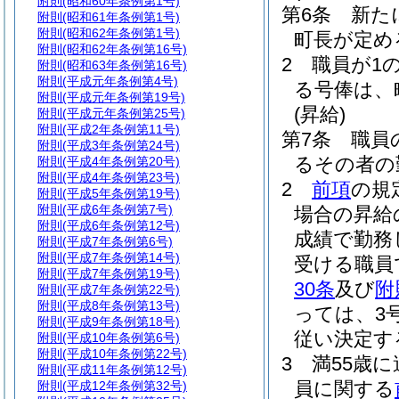
附則
(昭和60年条例第1号)
第6条
新た
附則
(昭和61年条例第1号)
附則
(昭和62年条例第1号)
町長が定め
附則
(昭和62年条例第16号)
2
職員が1
附則
(昭和63年条例第16号)
附則
(平成元年条例第4号)
る号俸は、
附則
(平成元年条例第19号)
(昇給)
附則
(平成元年条例第25号)
附則
(平成2年条例第11号)
第7条
職員
附則
(平成3年条例第24号)
るその者の
附則
(平成4年条例第20号)
附則
(平成4年条例第23号)
2
前項
の規
附則
(平成5年条例第19号)
附則
(平成6年条例第7号)
場合の昇給
附則
(平成6年条例第12号)
成績で勤務
附則
(平成7年条例第6号)
附則
(平成7年条例第14号)
受ける職員
附則
(平成7年条例第19号)
30条
及び
附
附則
(平成7年条例第22号)
附則
(平成8年条例第13号)
っては、3号
附則
(平成9年条例第18号)
従い決定す
附則
(平成10年条例第6号)
附則
(平成10年条例第22号)
3
満55歳
附則
(平成11年条例第12号)
員に関する
附則
(平成12年条例第32号)