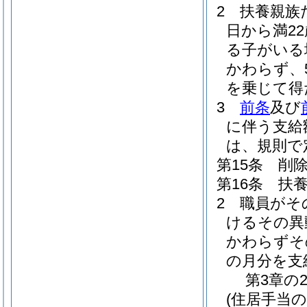
2
扶養親族
日から満2
る子がいる
かわらず、
を乗じて得
3
前条
及び
に伴う支給
は、規則で
第15条
削
第16条
扶
2
職員がそ
けるその異
かわらずそ
の月分を支
第3章の
(住居手当の