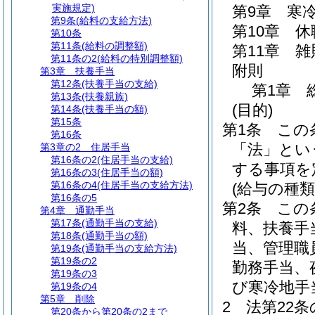
実施規定)
第9章
寒
第9条
(給料の支給方法)
第10章
休
第10条
第11条
(給料の調整額)
第11章
雑
第11条の2
(給料の特別調整額)
附則
第3章
扶養手当
第12条
(扶養手当の支給)
第1章
第13条
(扶養親族)
(目的)
第14条
(扶養手当の額)
第15条
第1条
この
第16条
「法」とい
第3章の2
住居手当
第16条の2
(住居手当の支給)
する事項を
第16条の3
(住居手当の額)
第16条の4
(住居手当の支給方法)
(給与の種類
第16条の5
第2条
この
第4章
通勤手当
第17条
(通勤手当の支給)
料、扶養手
第18条
(通勤手当の額)
当、管理職
第19条
(通勤手当の支給方法)
第19条の2
勤務手当、
第19条の3
び寒冷地手
第19条の4
第5章
削除
2
法第22条
第20条から第20条の2まで