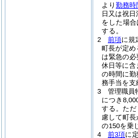
より
勤務時
日又は祝日
をした場合
する。
2
前項
に規
町長が定め
は緊急の必
休日等に含
の時間に勤
務手当を支
3
管理職員
につき8,
する。
ただ
慮して町長
の150を
4
前3項
に