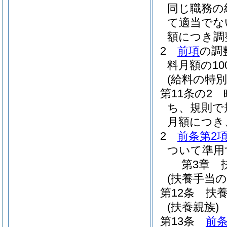
同じ職務の
て適当でな
額につき調
2
前項
の調
料月額の1
(給料の特別
第11条の2
ち、規則で
月額につき
2
前条第2
ついて準用
第3章
(扶養手当の
第12条
扶
(扶養親族)
第13条
前