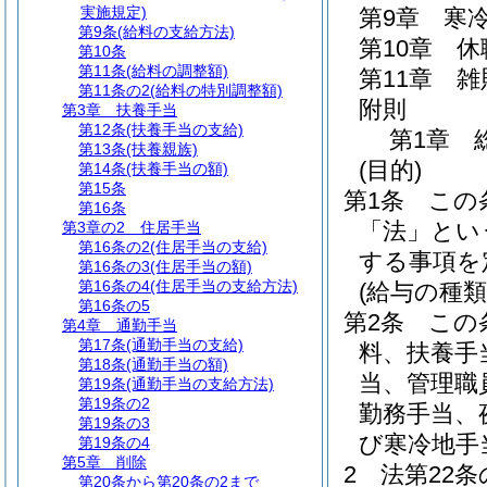
実施規定)
第9章
寒
第9条
(給料の支給方法)
第10章
休
第10条
第11条
(給料の調整額)
第11章
雑
第11条の2
(給料の特別調整額)
附則
第3章
扶養手当
第12条
(扶養手当の支給)
第1章
第13条
(扶養親族)
(目的)
第14条
(扶養手当の額)
第15条
第1条
この
第16条
「法」とい
第3章の2
住居手当
第16条の2
(住居手当の支給)
する事項を
第16条の3
(住居手当の額)
第16条の4
(住居手当の支給方法)
(給与の種類
第16条の5
第2条
この
第4章
通勤手当
第17条
(通勤手当の支給)
料、扶養手
第18条
(通勤手当の額)
当、管理職
第19条
(通勤手当の支給方法)
第19条の2
勤務手当、
第19条の3
び寒冷地手
第19条の4
第5章
削除
2
法第22条
第20条から第20条の2まで