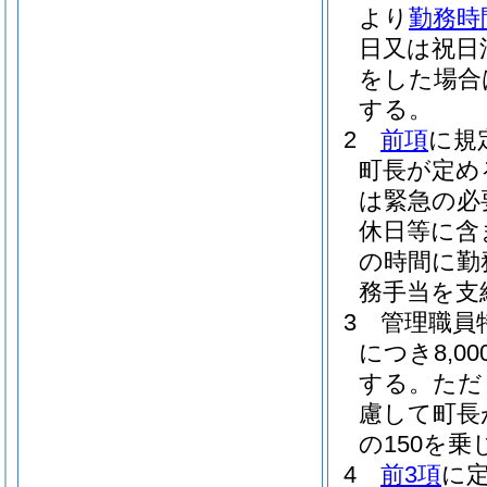
より
勤務時
日又は祝日
をした場合
する。
2
前項
に規
町長が定め
は緊急の必
休日等に含
の時間に勤
務手当を支
3
管理職員
につき8,
する。
ただ
慮して町長
の150を
4
前3項
に