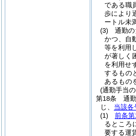
である職
歩により
ートル未
(3)
通勤の
かつ、自
等を利用
が著しく
を利用せ
するもの
あるもの
(通勤手当の
第18条
通
じ、
当該各
(1)
前条第
るところ
要する運