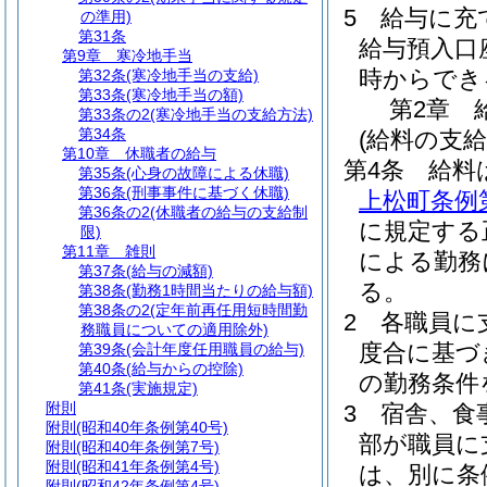
5
給与に充
の準用)
第31条
給与預入口
第9章
寒冷地手当
時からでき
第32条
(寒冷地手当の支給)
第33条
(寒冷地手当の額)
第2章
第33条の2
(寒冷地手当の支給方法)
第34条
(給料の支給
第10章
休職者の給与
第4条
給料
第35条
(心身の故障による休職)
第36条
(刑事事件に基づく休職)
上松町条例
第36条の2
(休職者の給与の支給制
に規定する
限)
第11章
雑則
による勤務
第37条
(給与の減額)
る。
第38条
(勤務1時間当たりの給与額)
第38条の2
(定年前再任用短時間勤
2
各職員に
務職員についての適用除外)
度合に基づ
第39条
(会計年度任用職員の給与)
第40条
(給与からの控除)
の勤務条件
第41条
(実施規定)
附則
3
宿舎、食
附則
(昭和40年条例第40号)
部が職員に
附則
(昭和40年条例第7号)
附則
(昭和41年条例第4号)
は、別に条
附則
(昭和42年条例第4号)