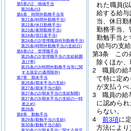
れた職員
(
第5章の2
地域手当
第20条の3
給する給与
第6章
時間外勤務手当等
第21条
(時間外勤務手当)
当、休日勤
第22条
(休日勤務手当)
勤務手当、
第23条
(夜間勤務手当)
第24条
(宿日直手当)
勤勉手当と
第24条の2
(管理職員特別勤務手当)
(給与の支給
第25条
(時間外勤務手当の支給日)
第6章の2
管理職手当
第3条
この
第25条の2
(管理職手当の支給範囲
除くほか、
及び率)
第25条の3
(時間外勤務手当等に関
2
職員の給
する規定の適用除外)
て特に定め
第7章
期末手当
第26条
(期末手当の支給)
が支払うべ
第27条
(期末手当の額)
第27条の2
(期末手当の支給制限)
3
職員の給
第27条の3
(期末手当の支給の一時
に認められ
差止め)
第28条
らない。
第8章
勤勉手当
4
前3項
に
第29条
(勤勉手当の支給)
第30条
(勤勉手当の額)
方法により
第30条の2
(期末手当に関する規定