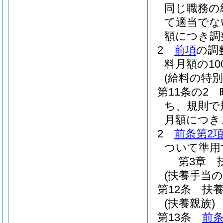
同じ職務の
て適当でな
額につき調
2
前項
の調
料月額の1
(給料の特別
第11条の2
ち、規則で
月額につき
2
前条第2
ついて準用
第3章
(扶養手当の
第12条
扶
(扶養親族)
第13条
前