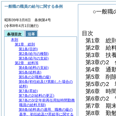
一般職の職員の給与に関する条例
○一般職
昭和39年3月8日 条例第4号
(令和8年4月1日施行)
目次
条項目次
沿革
第1章
総
本則
第1章
総則
第2章
給
第1条
(目的)
第2条
(給与の種類)
第3章
扶
第3条
(給与の支給)
第3章の2
第2章
給料等
第4条
(給料の支給)
第4章
通
第5条
(給料表)
第5章
削
第5条の2
(職務の級)
第6条
(初任給及び異動した場合の
第5章の2
給料)
第6章
時
第7条
(昇給)
第7条の2
(給料の更正)
第6章の2
第7条の3
(定年前再任用短時間勤務
第7章
期
職員の給料月額)
第8条
(給料表の適用、職務の級の
第8章
勤
基準、初任給及び昇給等に関する