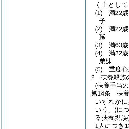
く主として
(1)
満22
子
(2)
満22
孫
(3)
満60
(4)
満22
弟妹
(5)
重度心
2
扶養親族
(扶養手当の
第14条
扶
いずれかに
いう。)
につ
る扶養親族
1人につき1