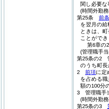
関し必要な
(時間外勤
第25条
前
を翌月の給
ときは、町
ことができ
第6章の
(管理職手
第25条の2
のうち町長
2
前項
に定
を占める職
額の100
3
管理職手
(時間外勤
第25条の3