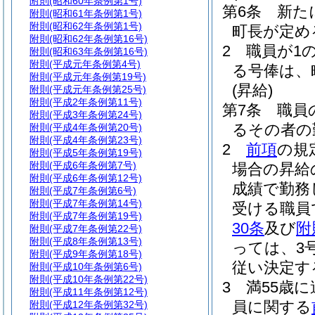
附則
(昭和60年条例第1号)
第6条
新た
附則
(昭和61年条例第1号)
附則
(昭和62年条例第1号)
町長が定め
附則
(昭和62年条例第16号)
2
職員が1
附則
(昭和63年条例第16号)
附則
(平成元年条例第4号)
る号俸は、
附則
(平成元年条例第19号)
(昇給)
附則
(平成元年条例第25号)
附則
(平成2年条例第11号)
第7条
職員
附則
(平成3年条例第24号)
るその者の
附則
(平成4年条例第20号)
附則
(平成4年条例第23号)
2
前項
の規
附則
(平成5年条例第19号)
附則
(平成6年条例第7号)
場合の昇給
附則
(平成6年条例第12号)
成績で勤務
附則
(平成7年条例第6号)
附則
(平成7年条例第14号)
受ける職員
附則
(平成7年条例第19号)
30条
及び
附
附則
(平成7年条例第22号)
附則
(平成8年条例第13号)
っては、3号
附則
(平成9年条例第18号)
従い決定す
附則
(平成10年条例第6号)
附則
(平成10年条例第22号)
3
満55歳
附則
(平成11年条例第12号)
員に関する
附則
(平成12年条例第32号)