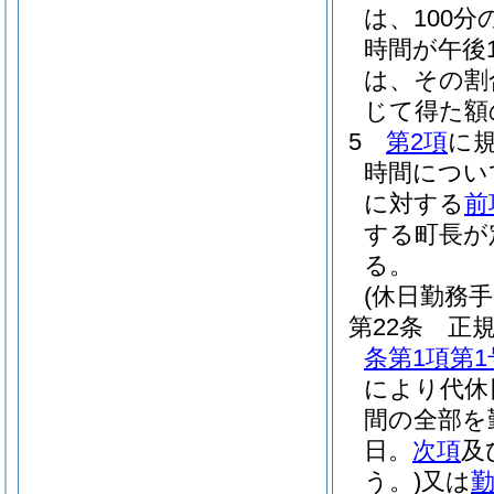
は、100分の
時間が午後
は、その割合
じて得た額
5
第2項
に
時間につい
に対する
前
する町長が
る。
(休日勤務手
第22条
正
条第1項第1
により代休
間の全部を
日。
次項
及
う。)
又は
勤