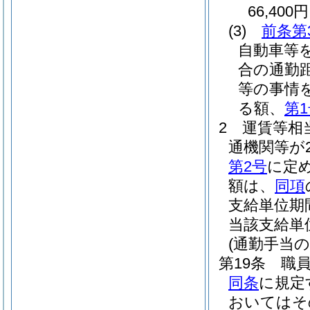
66,400円
(3)
前条第
自動車等
合の通勤
等の事情
る額、
第
2
運賃等相
通機関等が
第2号
に定
額は、
同項
支給単位期
当該支給単
(通勤手当の
第19条
職
同条
に規定
おいてはそ