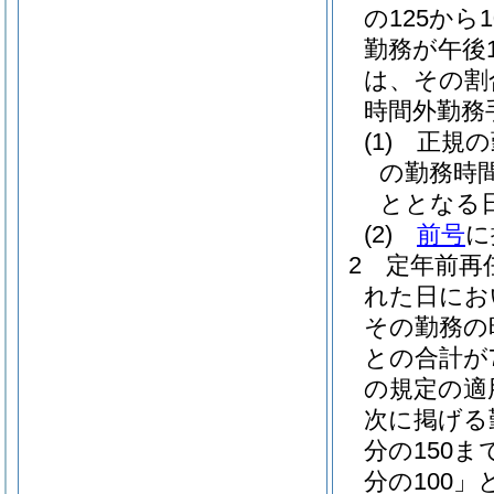
の125から
勤務が午後
は、その割合
時間外勤務
(1)
正規の
の勤務時
ととなる
(2)
前号
に
2
定年前再
れた日にお
その勤務の
との合計が
の規定の適
次に掲げる勤
分の150
分の100」