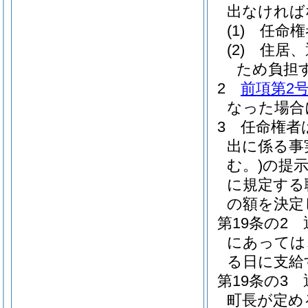
出なければ
(1)
任命権
(2)
住居、
ため負担
2
前項第2
なった場合
3
任命権者
出に係る事
む。)
の提
に規定する
の額を決定
第19条の2
にあっては
る日に支給
第19条の3
町長が定め