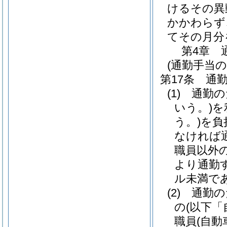
けるその異
かかわらず
てその月分
第4章
(通勤手当の
第17条
通
(1)
通勤の
いう。)
を
う。)
を負
なければ
職員以外
より通勤
ル未満で
(2)
通勤の
の
(以下「
職員
(自