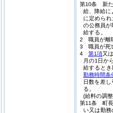
第10条
新
給、降給に
に定められ
の公務員が
給する。
2
職員が離
3
職員が死
4
第1項
又
月の1日か
給するとき
勤務時間条
日数を差し
る。
(給料の調整
第11条
町
い又は勤務