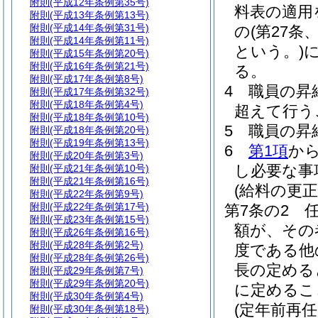
附則
(平成12年条例第35号)
料表の適用
附則
(平成13年条例第13号)
附則
(平成14年条例第31号)
の
(第27
附則
(平成14年条例第11号)
という。)
に
附則
(平成15年条例第20号)
附則
(平成16年条例第21号)
る。
附則
(平成17年条例第8号)
4
職員の昇
附則
(平成17年条例第32号)
附則
(平成18年条例第4号)
超えて行う
附則
(平成18年条例第10号)
5
職員の昇
附則
(平成18年条例第20号)
附則
(平成19年条例第13号)
6
第1項
か
附則
(平成20年条例第3号)
し必要な事
附則
(平成21年条例第10号)
附則
(平成21年条例第16号)
(給料の更正
附則
(平成22年条例第9号)
附則
(平成22年条例第17号)
第7条の2
附則
(平成23年条例第15号)
額が、その
附則
(平成26年条例第16号)
附則
(平成28年条例第2号)
度である他
附則
(平成28年条例第26号)
長の定める
附則
(平成29年条例第7号)
附則
(平成29年条例第20号)
に定めるこ
附則
(平成30年条例第4号)
(定年前再
附則
(平成30年条例第18号)