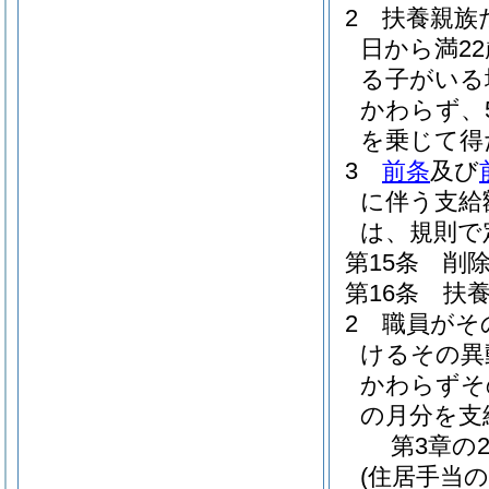
2
扶養親族
日から満2
る子がいる
かわらず、
を乗じて得
3
前条
及び
に伴う支給
は、規則で
第15条
削
第16条
扶
2
職員がそ
けるその異
かわらずそ
の月分を支
第3章の
(住居手当の