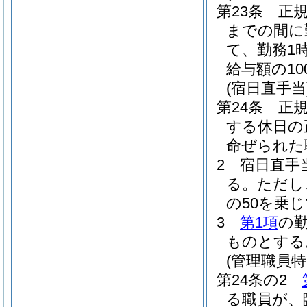
第23条
正
までの間に
て、勤務1
給与額の1
(宿日直手当
第24条
正
する休日の
命ぜられた
2
宿日直手
る。
ただし
の50を乗
3
第1項
の
ものとする
(管理職員特
第24条の2
る職員が、