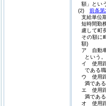
額」という
(2)
前条第
支給単位
短時間勤
慮して町
その額に
額)
ア
自動
という。
イ
使用
である職員
ウ
使用
満である職
エ
使用
満である職
オ
使用