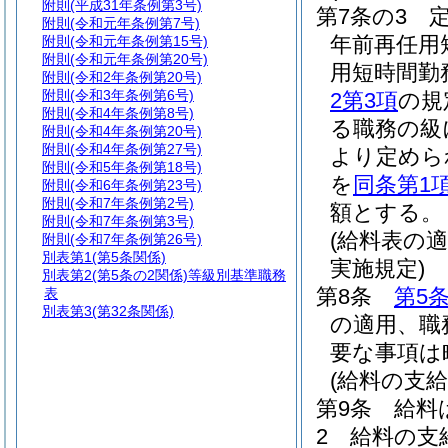
附則
(平成31年条例第3号)
第7条の3
附則
(令和元年条例第7号)
年前再任用
附則
(令和元年条例第15号)
附則
(令和元年条例第20号)
用短時間勤
附則
(令和2年条例第20号)
附則
(令和3年条例第6号)
2第3項
の規
附則
(令和4年条例第8号)
る職務の級
附則
(令和4年条例第20号)
附則
(令和4年条例第27号)
より定めら
附則
(令和5年条例第18号)
を
同条第1
附則
(令和6年条例第23号)
附則
(令和7年条例第2号)
額とする。
附則
(令和7年条例第3号)
(給料表の
附則
(令和7年条例第26号)
別表第1
(第5条関係)
実施規定)
別表第2
(第5条の2関係)等級別基準職務
第8条
第5
表
別表第3
(第32条関係)
の適用、職
要な事項は
(給料の支給
第9条
給料
2
給料の支