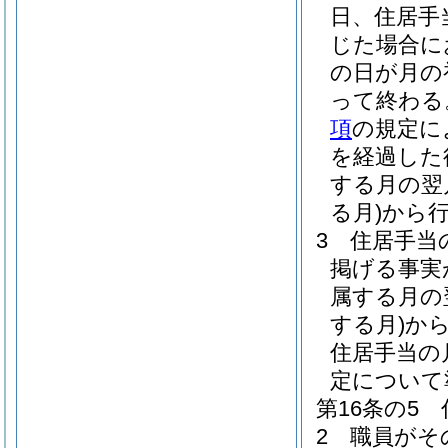
日、住居手
じた場合に
の日が月の
って終わる
項
の規定に
を経過した
する月の翌
る月)
から
3
住居手当
掲げる事実
属する月の
する月)
か
住居手当の
定について
第16条の5
2
職員がそ