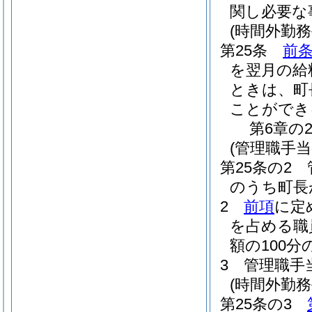
関し必要な
(時間外勤
第25条
前
を翌月の給
ときは、町
ことができ
第6章の
(管理職手
第25条の2
のうち町長
2
前項
に定
を占める職
額の100
3
管理職手
(時間外勤
第25条の3