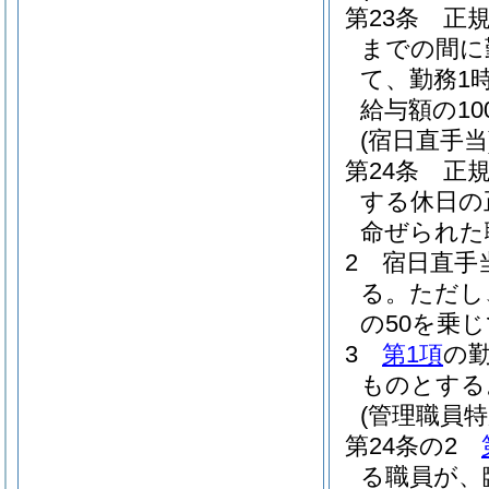
第23条
正
までの間に
て、勤務1
給与額の1
(宿日直手当
第24条
正
する休日の
命ぜられた
2
宿日直手
る。
ただし
の50を乗
3
第1項
の
ものとする
(管理職員特
第24条の2
る職員が、