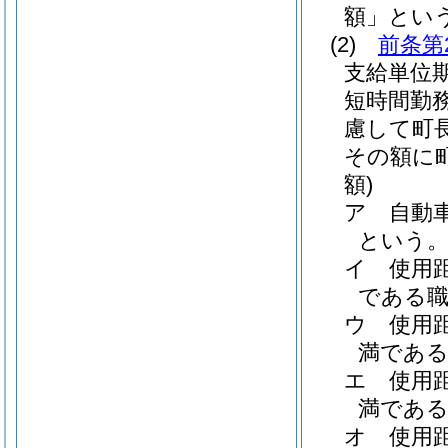
額」という
(2)
前条第
支給単位
短時間勤
慮して町
その額に
額)
ア
自動
という。
イ
使用
である職員
ウ
使用
満である職
エ
使用
満である職
オ
使用