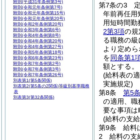
附則
(平成31年条例第3号)
第7条の3
附則
(令和元年条例第7号)
年前再任用
附則
(令和元年条例第15号)
附則
(令和元年条例第20号)
用短時間勤
附則
(令和2年条例第20号)
附則
(令和3年条例第6号)
2第3項
の規
附則
(令和4年条例第8号)
る職務の級
附則
(令和4年条例第20号)
附則
(令和4年条例第27号)
より定めら
附則
(令和5年条例第18号)
を
同条第1
附則
(令和6年条例第23号)
附則
(令和7年条例第2号)
額とする。
附則
(令和7年条例第3号)
(給料表の
附則
(令和7年条例第26号)
別表第1
(第5条関係)
実施規定)
別表第2
(第5条の2関係)等級別基準職務
第8条
第5
表
別表第3
(第32条関係)
の適用、職
要な事項は
(給料の支給
第9条
給料
2
給料の支