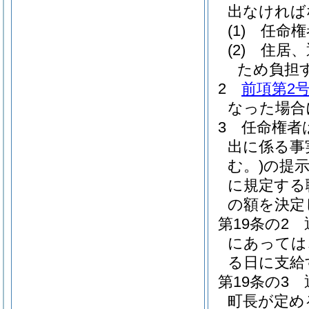
出なければ
(1)
任命権
(2)
住居、
ため負担
2
前項第2
なった場合
3
任命権者
出に係る事
む。)
の提
に規定する
の額を決定
第19条の2
にあっては
る日に支給
第19条の3
町長が定め