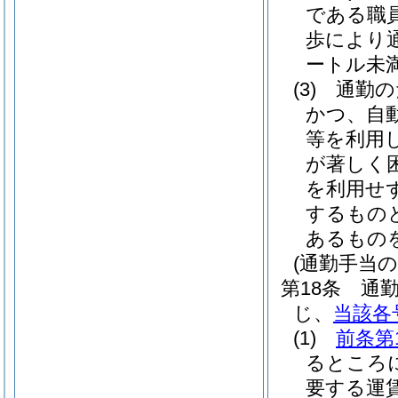
である職
歩により
ートル未
(3)
通勤の
かつ、自
等を利用
が著しく
を利用せ
するもの
あるもの
(通勤手当の
第18条
通
じ、
当該各
(1)
前条第
るところ
要する運