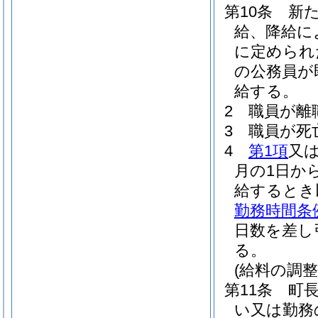
第10条
新
給、降給に
に定められ
の公務員が
給する。
2
職員が離
3
職員が死
4
第1項
又
月の1日か
給するとき
勤務時間条
日数を差し
る。
(給料の調整
第11条
町
い又は勤務