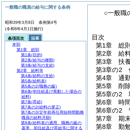
一般職の職員の給与に関する条例
○一般職
昭和39年3月8日 条例第4号
(令和8年4月1日施行)
目次
条項目次
沿革
第1章
総
本則
第1章
総則
第2章
給
第1条
(目的)
第2条
(給与の種類)
第3章
扶
第3条
(給与の支給)
第3章の2
第2章
給料等
第4条
(給料の支給)
第4章
通
第5条
(給料表)
第5章
削
第5条の2
(職務の級)
第6条
(初任給及び異動した場合の
第5章の2
給料)
第6章
時
第7条
(昇給)
第7条の2
(給料の更正)
第6章の2
第7条の3
(定年前再任用短時間勤務
第7章
期
職員の給料月額)
第8条
(給料表の適用、職務の級の
第8章
勤
基準、初任給及び昇給等に関する