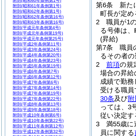
附則
(昭和60年条例第1号)
第6条
新た
附則
(昭和61年条例第1号)
附則
(昭和62年条例第1号)
町長が定め
附則
(昭和62年条例第16号)
2
職員が1
附則
(昭和63年条例第16号)
附則
(平成元年条例第4号)
る号俸は、
附則
(平成元年条例第19号)
(昇給)
附則
(平成元年条例第25号)
附則
(平成2年条例第11号)
第7条
職員
附則
(平成3年条例第24号)
るその者の
附則
(平成4年条例第20号)
附則
(平成4年条例第23号)
2
前項
の規
附則
(平成5年条例第19号)
附則
(平成6年条例第7号)
場合の昇給
附則
(平成6年条例第12号)
成績で勤務
附則
(平成7年条例第6号)
附則
(平成7年条例第14号)
受ける職員
附則
(平成7年条例第19号)
30条
及び
附
附則
(平成7年条例第22号)
附則
(平成8年条例第13号)
っては、3号
附則
(平成9年条例第18号)
従い決定す
附則
(平成10年条例第6号)
附則
(平成10年条例第22号)
3
満55歳
附則
(平成11年条例第12号)
員に関する
附則
(平成12年条例第32号)