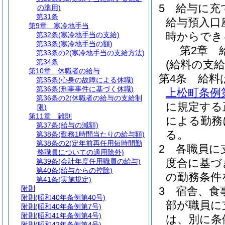
5
給与に充
の準用)
第31条
給与預入口
第9章
寒冷地手当
時からでき
第32条
(寒冷地手当の支給)
第33条
(寒冷地手当の額)
第2章
第33条の2
(寒冷地手当の支給方法)
第34条
(給料の支給
第10章
休職者の給与
第4条
給料
第35条
(心身の故障による休職)
第36条
(刑事事件に基づく休職)
上松町条例
第36条の2
(休職者の給与の支給制
に規定する
限)
第11章
雑則
による勤務
第37条
(給与の減額)
る。
第38条
(勤務1時間当たりの給与額)
第38条の2
(定年前再任用短時間勤
2
各職員に
務職員についての適用除外)
度合に基づ
第39条
(会計年度任用職員の給与)
第40条
(給与からの控除)
の勤務条件
第41条
(実施規定)
附則
3
宿舎、食
附則
(昭和40年条例第40号)
部が職員に
附則
(昭和40年条例第7号)
附則
(昭和41年条例第4号)
は、別に条
附則
(昭和42年条例第4号)