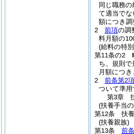
同じ職務の
て適当でな
額につき調
2
前項
の調
料月額の1
(給料の特別
第11条の2
ち、規則で
月額につき
2
前条第2
ついて準用
第3章
(扶養手当の
第12条
扶
(扶養親族)
第13条
前