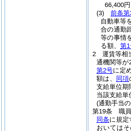
66,400円
(3)
前条第
自動車等
合の通勤
等の事情
る額、
第
2
運賃等相
通機関等が
第2号
に定
額は、
同項
支給単位期
当該支給単
(通勤手当の
第19条
職
同条
に規定
おいてはそ