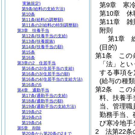
実施規定)
第9章
寒
第9条
(給料の支給方法)
第10章
休
第10条
第11条
(給料の調整額)
第11章
雑
第11条の2
(給料の特別調整額)
附則
第3章
扶養手当
第12条
(扶養手当の支給)
第1章
第13条
(扶養親族)
(目的)
第14条
(扶養手当の額)
第15条
第1条
この
第16条
「法」とい
第3章の2
住居手当
第16条の2
(住居手当の支給)
する事項を
第16条の3
(住居手当の額)
第16条の4
(住居手当の支給方法)
(給与の種類
第16条の5
第2条
この
第4章
通勤手当
第17条
(通勤手当の支給)
料、扶養手
第18条
(通勤手当の額)
当、管理職
第19条
(通勤手当の支給方法)
第19条の2
勤務手当、
第19条の3
び寒冷地手
第19条の4
第5章
削除
2
法第22条
第20条から第20条の2まで