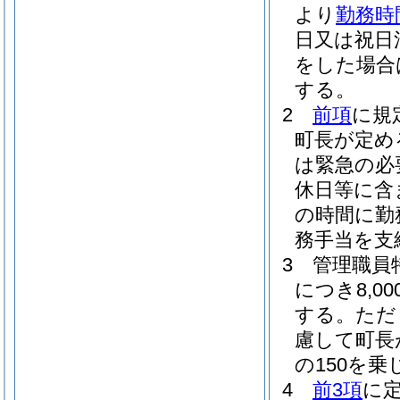
より
勤務時
日又は祝日
をした場合
する。
2
前項
に規
町長が定め
は緊急の必
休日等に含
の時間に勤
務手当を支
3
管理職員
につき8,
する。
ただ
慮して町長
の150を
4
前3項
に