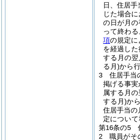
日、住居手
じた場合に
の日が月の
って終わる
項
の規定に
を経過した
する月の翌
る月)
から
3
住居手当
掲げる事実
属する月の
する月)
か
住居手当の
定について
第16条の5
2
職員がそ