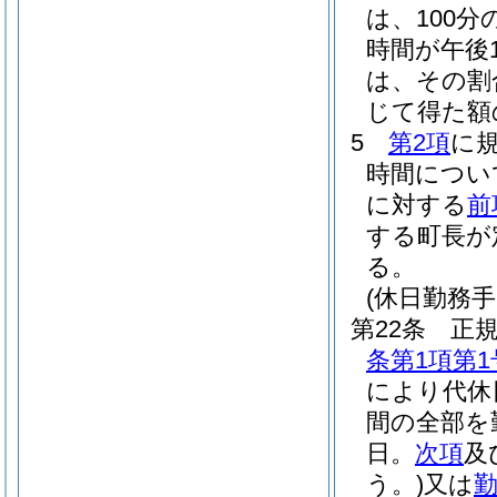
は、100分の
時間が午後
は、その割合
じて得た額
5
第2項
に
時間につい
に対する
前
する町長が
る。
(休日勤務手
第22条
正
条第1項第1
により代休
間の全部を
日。
次項
及
う。)
又は
勤