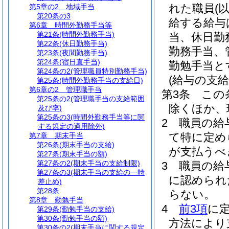
れた職員
(
第5章の2
地域手当
第20条の3
給する給与
第6章
時間外勤務手当等
第21条
(時間外勤務手当)
当、休日勤
第22条
(休日勤務手当)
勤務手当、
第23条
(夜間勤務手当)
第24条
(宿日直手当)
勤勉手当と
第24条の2
(管理職員特別勤務手当)
(給与の支給
第25条
(時間外勤務手当の支給日)
第6章の2
管理職手当
第3条
この
第25条の2
(管理職手当の支給範囲
除くほか、
及び率)
第25条の3
(時間外勤務手当等に関
2
職員の給
する規定の適用除外)
て特に定め
第7章
期末手当
第26条
(期末手当の支給)
が支払うべ
第27条
(期末手当の額)
第27条の2
(期末手当の支給制限)
3
職員の給
第27条の3
(期末手当の支給の一時
に認められ
差止め)
第28条
らない。
第8章
勤勉手当
4
前3項
に
第29条
(勤勉手当の支給)
第30条
(勤勉手当の額)
方法により
第30条の2
(期末手当に関する規定