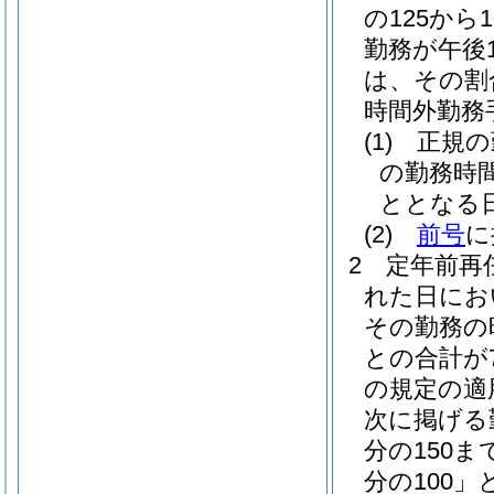
の125から
勤務が午後
は、その割合
時間外勤務
(1)
正規の
の勤務時
ととなる
(2)
前号
に
2
定年前再
れた日にお
その勤務の
との合計が
の規定の適
次に掲げる勤
分の150
分の100」