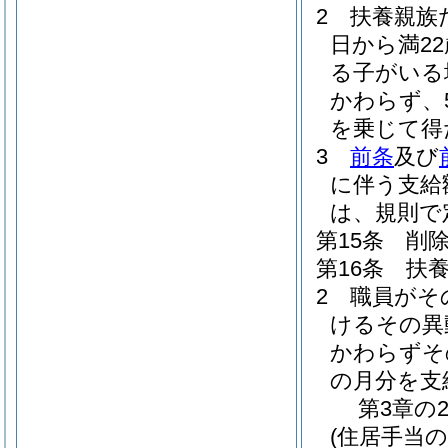
2
扶養親族
日から満2
る子がいる
かわらず、
を乗じて得
3
前条
及び
に伴う支給
は、規則で
第15条
削
第16条
扶
2
職員がそ
けるその異
かわらずそ
の月分を支
第3章の
(住居手当の