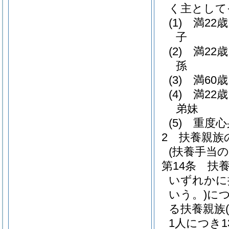
く主として
(1)
満22
子
(2)
満22
孫
(3)
満60
(4)
満22
弟妹
(5)
重度心
2
扶養親族
(扶養手当の
第14条
扶
いずれかに
いう。)
につ
る扶養親族
1人につき1