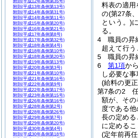
附則
(平成12年条例第35号)
料表の適用
附則
(平成13年条例第13号)
附則
(平成14年条例第31号)
の
(第27
附則
(平成14年条例第11号)
という。)
に
附則
(平成15年条例第20号)
附則
(平成16年条例第21号)
る。
附則
(平成17年条例第8号)
4
職員の昇
附則
(平成17年条例第32号)
附則
(平成18年条例第4号)
超えて行う
附則
(平成18年条例第10号)
5
職員の昇
附則
(平成18年条例第20号)
附則
(平成19年条例第13号)
6
第1項
か
附則
(平成20年条例第3号)
し必要な事
附則
(平成21年条例第10号)
附則
(平成21年条例第16号)
(給料の更正
附則
(平成22年条例第9号)
附則
(平成22年条例第17号)
第7条の2
附則
(平成23年条例第15号)
額が、その
附則
(平成26年条例第16号)
附則
(平成28年条例第2号)
度である他
附則
(平成28年条例第26号)
長の定める
附則
(平成29年条例第7号)
附則
(平成29年条例第20号)
に定めるこ
附則
(平成30年条例第4号)
(定年前再
附則
(平成30年条例第18号)