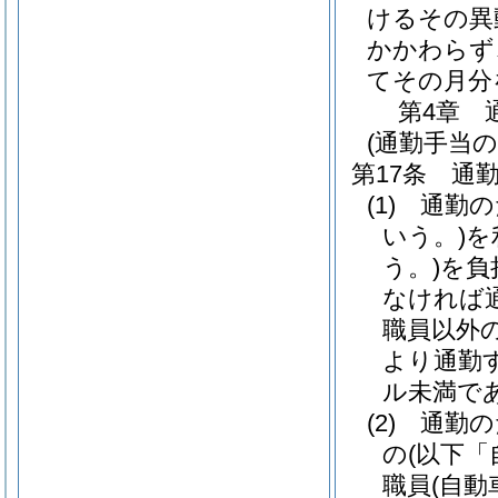
けるその異
かかわらず
てその月分
第4章
(通勤手当の
第17条
通
(1)
通勤の
いう。)
を
う。)
を負
なければ
職員以外
より通勤
ル未満で
(2)
通勤の
の
(以下「
職員
(自