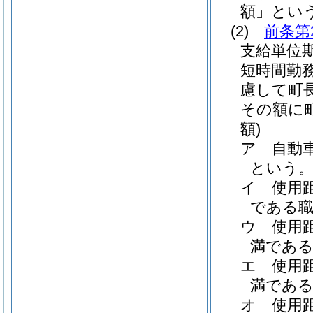
額」という
(2)
前条第
支給単位
短時間勤
慮して町
その額に
額)
ア
自動
という。
イ
使用
である職員
ウ
使用
満である職
エ
使用
満である職
オ
使用