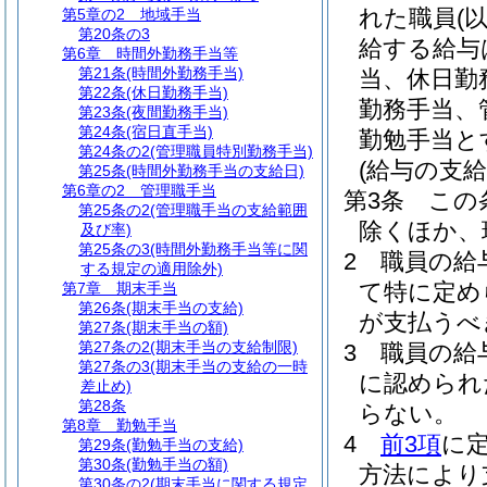
れた職員
(
第5章の2
地域手当
第20条の3
給する給与
第6章
時間外勤務手当等
第21条
(時間外勤務手当)
当、休日勤
第22条
(休日勤務手当)
勤務手当、
第23条
(夜間勤務手当)
第24条
(宿日直手当)
勤勉手当と
第24条の2
(管理職員特別勤務手当)
(給与の支給
第25条
(時間外勤務手当の支給日)
第6章の2
管理職手当
第3条
この
第25条の2
(管理職手当の支給範囲
除くほか、
及び率)
第25条の3
(時間外勤務手当等に関
2
職員の給
する規定の適用除外)
て特に定め
第7章
期末手当
第26条
(期末手当の支給)
が支払うべ
第27条
(期末手当の額)
第27条の2
(期末手当の支給制限)
3
職員の給
第27条の3
(期末手当の支給の一時
に認められ
差止め)
第28条
らない。
第8章
勤勉手当
4
前3項
に
第29条
(勤勉手当の支給)
第30条
(勤勉手当の額)
方法により
第30条の2
(期末手当に関する規定