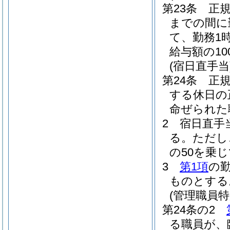
第23条
正
までの間に
て、勤務1
給与額の1
(宿日直手当
第24条
正
する休日の
命ぜられた
2
宿日直手
る。
ただし
の50を乗
3
第1項
の
ものとする
(管理職員特
第24条の2
る職員が、