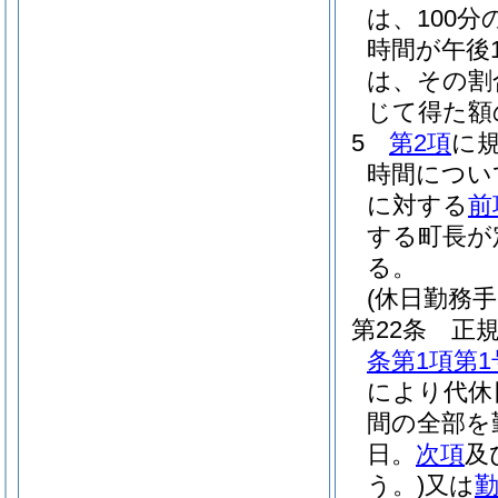
は、100分の
時間が午後
は、その割合
じて得た額
5
第2項
に
時間につい
に対する
前
する町長が
る。
(休日勤務手
第22条
正
条第1項第1
により代休
間の全部を
日。
次項
及
う。)
又は
勤