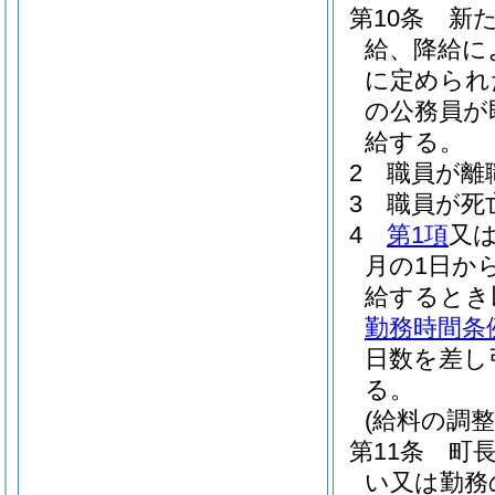
第10条
新
給、降給に
に定められ
の公務員が
給する。
2
職員が離
3
職員が死
4
第1項
又
月の1日か
給するとき
勤務時間条
日数を差し
る。
(給料の調整
第11条
町
い又は勤務