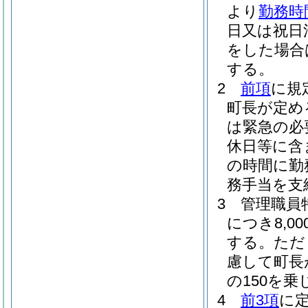
より
勤務時
日又は祝日
をした場合
する。
2
前項
に規
町長が定め
は緊急の必
休日等に含
の時間に勤
務手当を支
3
管理職員
につき8,
する。
ただ
慮して町長
の150を
4
前3項
に