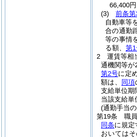
66,400円
(3)
前条第
自動車等
合の通勤
等の事情
る額、
第
2
運賃等相
通機関等が
第2号
に定
額は、
同項
支給単位期
当該支給単
(通勤手当の
第19条
職
同条
に規定
おいてはそ