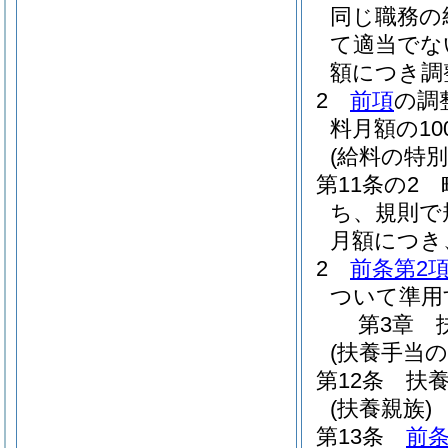
同じ職務の
て適当でな
額につき調
2
前項
の調
料月額の1
(給料の特別
第11条の2
ち、規則で
月額につき
2
前条第2
ついて準用
第3章
(扶養手当の
第12条
扶
(扶養親族)
第13条
前