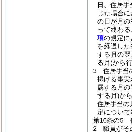
日、住居手
じた場合に
の日が月の
って終わる
項
の規定に
を経過した
する月の翌
る月)
から
3
住居手当
掲げる事実
属する月の
する月)
か
住居手当の
定について
第16条の5
2
職員がそ