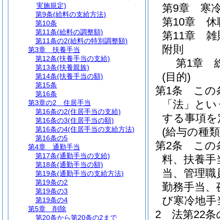
実施規定)
第9章
寒
第9条
(給料の支給方法)
第10章
休
第10条
第11条
(給料の調整額)
第11章
雑
第11条の2
(給料の特別調整額)
附則
第3章
扶養手当
第12条
(扶養手当の支給)
第1章
第13条
(扶養親族)
(目的)
第14条
(扶養手当の額)
第15条
第1条
この
第16条
「法」とい
第3章の2
住居手当
第16条の2
(住居手当の支給)
する事項を
第16条の3
(住居手当の額)
第16条の4
(住居手当の支給方法)
(給与の種類
第16条の5
第2条
この
第4章
通勤手当
第17条
(通勤手当の支給)
料、扶養手
第18条
(通勤手当の額)
当、管理職
第19条
(通勤手当の支給方法)
第19条の2
勤務手当、
第19条の3
び寒冷地手
第19条の4
第5章
削除
2
法第22条
第20条から第20条の2まで