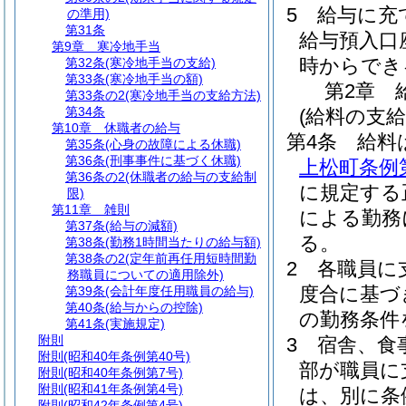
5
給与に充
の準用)
第31条
給与預入口
第9章
寒冷地手当
時からでき
第32条
(寒冷地手当の支給)
第33条
(寒冷地手当の額)
第2章
第33条の2
(寒冷地手当の支給方法)
第34条
(給料の支給
第10章
休職者の給与
第4条
給料
第35条
(心身の故障による休職)
第36条
(刑事事件に基づく休職)
上松町条例
第36条の2
(休職者の給与の支給制
に規定する
限)
第11章
雑則
による勤務
第37条
(給与の減額)
る。
第38条
(勤務1時間当たりの給与額)
第38条の2
(定年前再任用短時間勤
2
各職員に
務職員についての適用除外)
度合に基づ
第39条
(会計年度任用職員の給与)
第40条
(給与からの控除)
の勤務条件
第41条
(実施規定)
附則
3
宿舎、食
附則
(昭和40年条例第40号)
部が職員に
附則
(昭和40年条例第7号)
附則
(昭和41年条例第4号)
は、別に条
附則
(昭和42年条例第4号)