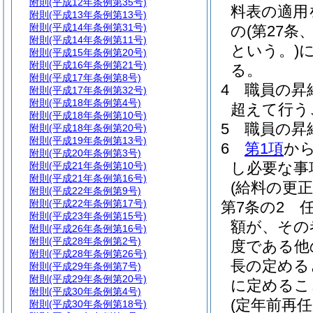
附則
(平成12年条例第35号)
料表の適用
附則
(平成13年条例第13号)
附則
(平成14年条例第31号)
の
(第27
附則
(平成14年条例第11号)
という。)
に
附則
(平成15年条例第20号)
附則
(平成16年条例第21号)
る。
附則
(平成17年条例第8号)
4
職員の昇
附則
(平成17年条例第32号)
附則
(平成18年条例第4号)
超えて行う
附則
(平成18年条例第10号)
5
職員の昇
附則
(平成18年条例第20号)
附則
(平成19年条例第13号)
6
第1項
か
附則
(平成20年条例第3号)
し必要な事
附則
(平成21年条例第10号)
附則
(平成21年条例第16号)
(給料の更正
附則
(平成22年条例第9号)
附則
(平成22年条例第17号)
第7条の2
附則
(平成23年条例第15号)
額が、その
附則
(平成26年条例第16号)
附則
(平成28年条例第2号)
度である他
附則
(平成28年条例第26号)
長の定める
附則
(平成29年条例第7号)
附則
(平成29年条例第20号)
に定めるこ
附則
(平成30年条例第4号)
(定年前再
附則
(平成30年条例第18号)