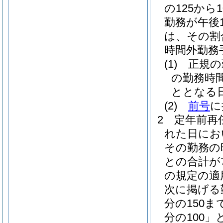
の125から
勤務が午後
は、その割合
時間外勤務
(1)
正規の
の勤務時
ととなる
(2)
前号
に
2
定年前再
れた日にお
その勤務の
との合計が
の規定の適
次に掲げる勤
分の150
分の100」