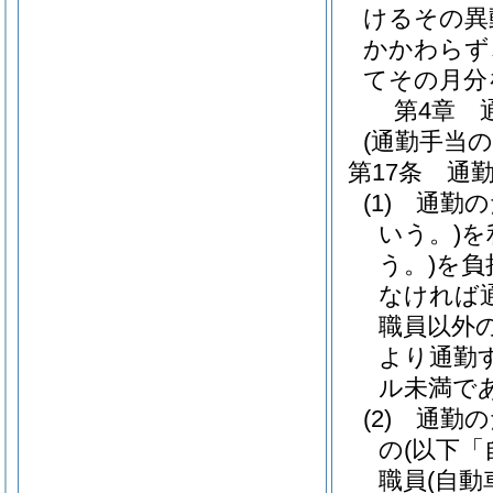
けるその異
かかわらず
てその月分
第4章
(通勤手当の
第17条
通
(1)
通勤の
いう。)
を
う。)
を負
なければ
職員以外
より通勤
ル未満で
(2)
通勤の
の
(以下「
職員
(自