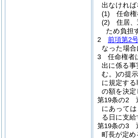
出なければ
(1)
任命権
(2)
住居、
ため負担
2
前項第2
なった場合
3
任命権者
出に係る事
む。)
の提
に規定する
の額を決定
第19条の2
にあっては
る日に支給
第19条の3
町長が定め