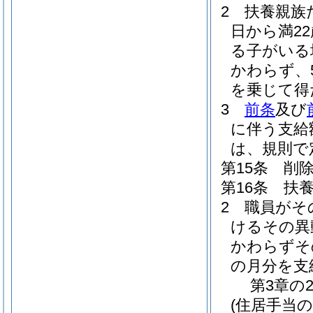
2
扶養親族
日から満2
る子がいる
かわらず、
を乗じて得
3
前条
及び
に伴う支給
は、規則で
第15条
削
第16条
扶
2
職員がそ
けるその異
かわらずそ
の月分を支
第3章の
(住居手当の