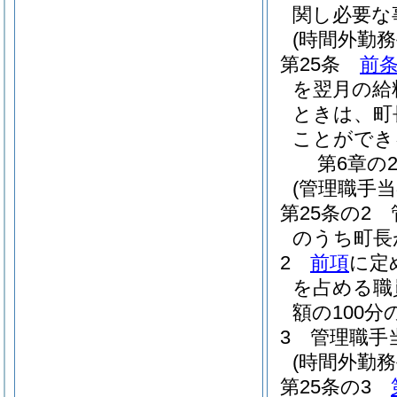
関し必要な
(時間外勤
第25条
前
を翌月の給
ときは、町
ことができ
第6章の
(管理職手
第25条の2
のうち町長
2
前項
に定
を占める職
額の100
3
管理職手
(時間外勤
第25条の3