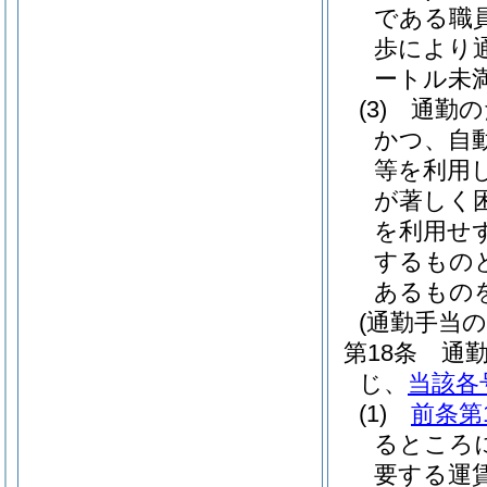
である職
歩により
ートル未
(3)
通勤の
かつ、自
等を利用
が著しく
を利用せ
するもの
あるもの
(通勤手当の
第18条
通
じ、
当該各
(1)
前条第
るところ
要する運