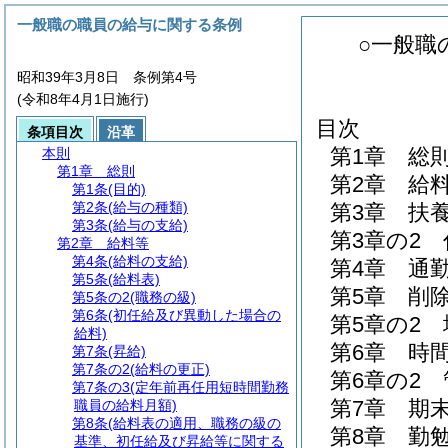
一般職の職員の給与に関する条例
○一般職
昭和39年3月8日 条例第4号
(令和8年4月1日施行)
目次
条項目次
沿革
第1章
総
本則
第1章
総則
第2章
給
第1条
(目的)
第2条
(給与の種類)
第3章
扶
第3条
(給与の支給)
第3章の2
第2章
給料等
第4条
(給料の支給)
第4章
通
第5条
(給料表)
第5章
削
第5条の2
(職務の級)
第6条
(初任給及び異動した場合の
第5章の2
給料)
第6章
時
第7条
(昇給)
第7条の2
(給料の更正)
第6章の2
第7条の3
(定年前再任用短時間勤務
第7章
期
職員の給料月額)
第8条
(給料表の適用、職務の級の
第8章
勤
基準、初任給及び昇給等に関する