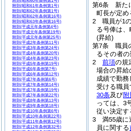
附則
(昭和60年条例第1号)
第6条
新た
附則
(昭和61年条例第1号)
附則
(昭和62年条例第1号)
町長が定め
附則
(昭和62年条例第16号)
2
職員が1
附則
(昭和63年条例第16号)
附則
(平成元年条例第4号)
る号俸は、
附則
(平成元年条例第19号)
(昇給)
附則
(平成元年条例第25号)
附則
(平成2年条例第11号)
第7条
職員
附則
(平成3年条例第24号)
るその者の
附則
(平成4年条例第20号)
附則
(平成4年条例第23号)
2
前項
の規
附則
(平成5年条例第19号)
附則
(平成6年条例第7号)
場合の昇給
附則
(平成6年条例第12号)
成績で勤務
附則
(平成7年条例第6号)
附則
(平成7年条例第14号)
受ける職員
附則
(平成7年条例第19号)
30条
及び
附
附則
(平成7年条例第22号)
附則
(平成8年条例第13号)
っては、3号
附則
(平成9年条例第18号)
従い決定す
附則
(平成10年条例第6号)
附則
(平成10年条例第22号)
3
満55歳
附則
(平成11年条例第12号)
員に関する
附則
(平成12年条例第32号)