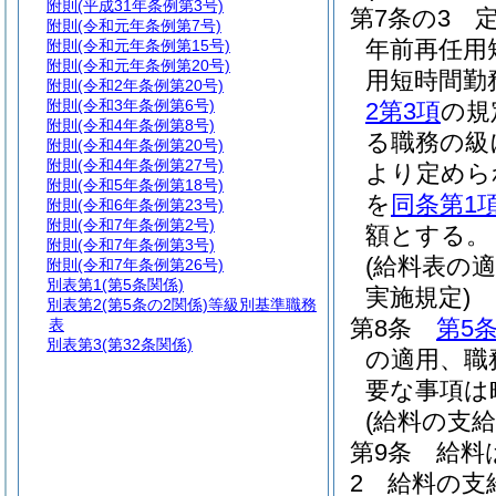
附則
(平成31年条例第3号)
第7条の3
附則
(令和元年条例第7号)
年前再任用
附則
(令和元年条例第15号)
附則
(令和元年条例第20号)
用短時間勤
附則
(令和2年条例第20号)
附則
(令和3年条例第6号)
2第3項
の規
附則
(令和4年条例第8号)
る職務の級
附則
(令和4年条例第20号)
附則
(令和4年条例第27号)
より定めら
附則
(令和5年条例第18号)
を
同条第1
附則
(令和6年条例第23号)
附則
(令和7年条例第2号)
額とする。
附則
(令和7年条例第3号)
(給料表の
附則
(令和7年条例第26号)
別表第1
(第5条関係)
実施規定)
別表第2
(第5条の2関係)等級別基準職務
第8条
第5
表
別表第3
(第32条関係)
の適用、職
要な事項は
(給料の支給
第9条
給料
2
給料の支