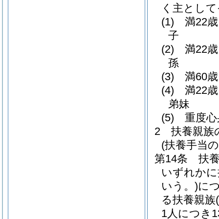
く主として
(1)
満22
子
(2)
満22
孫
(3)
満60
(4)
満22
弟妹
(5)
重度心
2
扶養親族
(扶養手当の
第14条
扶
いずれかに
いう。)
につ
る扶養親族
1人につき1