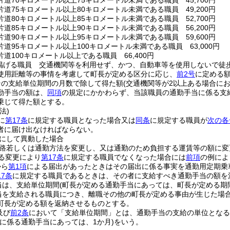
道70キロメートル以上75キロメートル未満である職員 45,700円
道75キロメートル以上80キロメートル未満である職員 49,200円
道80キロメートル以上85キロメートル未満である職員 52,700円
道85キロメートル以上90キロメートル未満である職員 56,200円
道90キロメートル以上95キロメートル未満である職員 59,600円
道95キロメートル以上100キロメートル未満である職員 63,000円
道100キロメートル以上である職員 66,400円
掲げる職員 交通機関等を利用せず、かつ、自動車等を使用しないで徒
使用距離等の事情を考慮して町長が定める区分に応じ、
前2号
に定める
その支給単位期間の月数で除して得た額
(交通機関等が2以上ある場合に
勤手当の額は、
同項
の規定にかかわらず、当該職員の通勤手当に係る支
乗じて得た額とする。
法)
に
第17条
に規定する職員となった場合又は
同条
に規定する職員が
次の各
者に届け出なければならない。
にして異動した場合
路若しくは通勤方法を変更し、又は通勤のため負担する運賃等の額に変
る変更により
第17条
に規定する職員でなくなった場合には
前項
の例によ
から
第1項
による届出があったときはその届出に係る事実を通勤用定期乗
17条
に規定する職員であるときは、その者に支給すべき通勤手当の額を
当は、支給単位期間
(町長が定める通勤手当にあっては、町長が定める期
当を支給される職員につき、離職その他の町長が定める事由が生じた場
町長が定める額を返納させるものとする。
及び
前2条
において「支給単位期間」とは、通勤手当の支給の単位となる
等に係る通勤手当にあっては、1か月)
をいう。