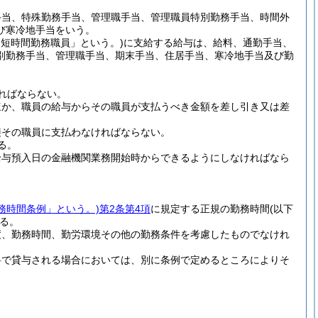
手当、特殊勤務手当、管理職手当、管理職員特別勤務手当、時間外
び寒冷地手当をいう。
用短時間勤務職員」という。)
に支給する給与は、給料、通勤手当、
別勤務手当、管理職手当、期末手当、住居手当、寒冷地手当及び勤
ればならない。
ほか、職員の給与からその職員が支払うべき金額を差し引き又は差
接その職員に支払わなければならない。
る。
給与預入日の金融機関業務開始時からできるようにしなければなら
務時間条例」という。)
第2条第4項
に規定する正規の勤務時間
(以下
る。
度、勤務時間、勤労環境その他の勤務条件を考慮したものでなけれ
料で貸与される場合においては、別に条例で定めるところによりそ