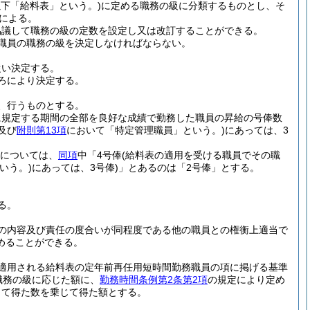
以下「給料表」という。)
に定める職務の級に分類するものとし、そ
による。
協議して職務の級の定数を設定し又は改訂することができる。
職員の職務の級を決定しなければならない。
従い決定する。
ろにより決定する。
、行うものとする。
に規定する期間の全部を良好な成績で勤務した職員の昇給の号俸数
及び
附則第13項
において「特定管理職員」という。)
にあっては、3
については、
同項
中「4号俸
(給料表の適用を受ける職員でその職
いう。)
にあっては、3号俸)
」とあるのは「2号俸」とする。
る。
の内容及び責任の度合いが同程度である他の職員との権衡上適当で
めることができる。
適用される給料表の定年前再任用短時間勤務職員の項に掲げる基準
職務の級に応じた額に、
勤務時間条例第2条第2項
の規定により定め
して得た数を乗じて得た額とする。