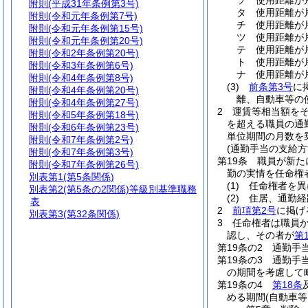
ソ
使用距離が片
附則
(平成31年条例第3号)
タ
使用距離が片
附則
(令和元年条例第7号)
チ
使用距離が片
附則
(令和元年条例第15号)
ツ
使用距離が片
附則
(令和元年条例第20号)
テ
使用距離が片
附則
(令和2年条例第20号)
ト
使用距離が片
附則
(令和3年条例第6号)
ナ
使用距離が片
附則
(令和4年条例第8号)
(3)
前条第3号
に
附則
(令和4年条例第20号)
離、自動車等の
附則
(令和4年条例第27号)
2
運賃等相当額を
附則
(令和5年条例第18号)
を超える職員の通
附則
(令和6年条例第23号)
単位期間の月数を
附則
(令和7年条例第2号)
(通勤手当の支給方
附則
(令和7年条例第3号)
第19条
職員が新た
附則
(令和7年条例第26号)
勤の実情を任命権
別表第1
(第5条関係)
(1)
任命権者を異
別表第2
(第5条の2関係)等級別基準職務
(2)
住居、通勤経
表
2
前項第2号
に掲げ
別表第3
(第32条関係)
3
任命権者は職員
認し、その者が
第
第19条の2
通勤手
第19条の3
通勤手
の期間を考慮して
第19条の4
第18条
める期間
(自動車