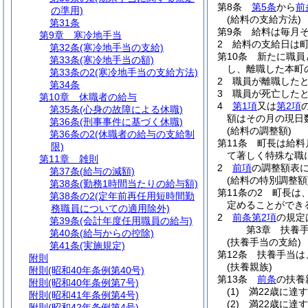
第8条
第5条
から
前
の準用)
(給料の支給方法)
第31条
第9条
給料は毎月
第9章
寒冷地手当
2
給料の支給日は
第32条
(寒冷地手当の支給)
第10条
新たに職員
第33条
(寒冷地手当の額)
し、離職した本町
第33条の2
(寒冷地手当の支給方法)
2
職員が離職した
第34条
3
職員が死亡した
第10章
休職者の給与
4
第1項
又は
第2項
第35条
(心身の故障による休職)
額はその月の現日
第36条
(刑事事件に基づく休職)
(給料の調整額)
第36条の2
(休職者の給与の支給制
第11条
町長は給料
限)
て著しく特殊な職
第11章
雑則
2
前項
の調整額表に
第37条
(給与の減額)
(給料の特別調整額
第38条
(勤務1時間当たりの給与額)
第11条の2
町長は
第38条の2
(定年前再任用短時間勤
定めることができ
務職員についての適用除外)
2
前条第2項
の規定
第39条
(会計年度任用職員の給与)
第3章
扶養
第40条
(給与からの控除)
(扶養手当の支給)
第41条
(実施規定)
第12条
扶養手当は
附則
(扶養親族)
附則
(昭和40年条例第40号)
第13条
前条
の扶養
附則
(昭和40年条例第7号)
(1)
満22歳に達
附則
(昭和41年条例第4号)
(2)
満22歳に達
附則
(昭和42年条例第4号)