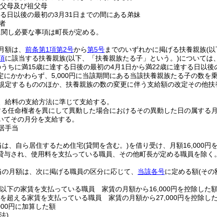
の父母及び祖父母
する日以後の最初の3月31日までの間にある弟妹
者
に関し必要な事項は町長が定める。
月額は、
前条第1項第2号
から
第5号
までのいずれかに掲げる扶養親族
(
項
に該当する扶養親族
(以下、「扶養親族たる子」という。)
については、
うちに満15歳に達する日後の最初の4月1日から満22歳に達する日以後
定にかかわらず、5,000円に当該期間にある当該扶養親族たる子の数を
規定するもののほか、扶養親族の数の変更に伴う支給額の改定その他扶
、給料の支給方法に準じて支給する。
する任命権者を異にして異動した場合におけるその異動した日の属する
いてその月分を支給する。
居手当
当は、自ら居住するため住宅
(貸間を含む。)
を借り受け、月額16,000円
貸与され、使用料を支払っている職員、その他町長が定める職員を除く。
当の月額は、次に掲げる職員の区分に応じて、
当該各号
に定める額
(そ
0円以下の家賃を支払っている職員 家賃の月額から16,000円を控除した
0円を超える家賃を支払っている職員 家賃の月額から27,000円を控除し
,000円に加算した額
法)