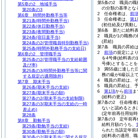
第5条の2
職員の職
第5章の2
地域手当
の分類の基準とな
第20条の3
2
任命権者は、
前
第6章
時間外勤務手当等
3
任命権者は、
第1
第21条
(時間外勤務手当)
(初任給及び異動し
第22条
(休日勤務手当)
第6条
新たに給料
第23条
(夜間勤務手当)
2
職員が1の職務
第24条
(宿日直手当)
(昇給)
第24条の2
(管理職員特別勤務手当)
第7条
職員の昇給
第25条
(時間外勤務手当の支給日)
2
前項
の規定によ
第6章の2
管理職手当
を4号俸
(給料表の
第25条の2
(管理職手当の支給範囲
号俸)
とすることを
及び率)
3
満55歳に達した
第25条の3
(時間外勤務手当等に関
務の級が6級以上
する規定の適用除外)
4
職員の昇給は、
第7章
期末手当
5
職員の昇給は、
第26条
(期末手当の支給)
6
第1項
から
前項
ま
第27条
(期末手当の額)
(給料の更正)
第27条の2
(期末手当の支給制限)
第7条の2
任命権者
第27条の3
(期末手当の支給の一時
ないと認めるとき
差止め)
(定年前再任用短時
第28条
第7条の3
定年前再
第8章
勤勉手当
給料月額のうち、
第29条
(勤勉手当の支給)
られた当該定年前
第30条
(勤勉手当の額)
(給料表の適用、
第30条の2
(期末手当に関する規定