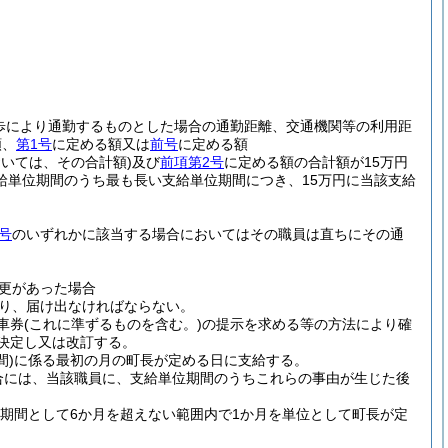
歩により通勤するものとした場合の通勤距離、交通機関等の利用距
額、
第1号
に定める額又は
前号
に定める額
おいては、その合計額)
及び
前項第2号
に定める額の合計額が15万円
給単位期間のうち最も長い支給単位期間につき、15万円に当該支給
号
のいずれかに該当する場合においてはその職員は直ちにその通
更があった場合
り、届け出なければならない。
車券
(これに準ずるものを含む。)
の提示を求める等の方法により確
決定し又は改訂する。
間)
に係る最初の月の町長が定める日に支給する。
合には、当該職員に、支給単位期間のうちこれらの事由が生じた後
期間として6か月を超えない範囲内で1か月を単位として町長が定