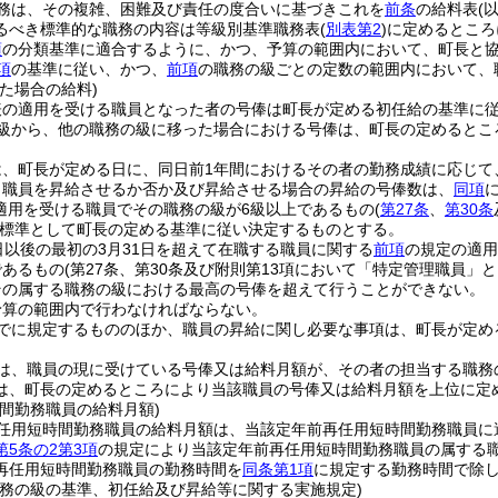
務は、その複雑、困難及び責任の度合いに基づきこれを
前条
の給料表
(
るべき標準的な職務の内容は等級別基準職務表
(
別表第2
)
に定めるところ
項
の分類基準に適合するように、かつ、予算の範囲内において、町長と
項
の基準に従い、かつ、
前項
の職務の級ごとの定数の範囲内において、
た場合の給料)
表の適用を受ける職員となった者の号俸は町長が定める初任給の基準に
の級から、他の職務の級に移った場合における号俸は、町長の定めるとこ
は、町長が定める日に、同日前1年間におけるその者の勤務成績に応じて
り職員を昇給させるか否か及び昇給させる場合の昇給の号俸数は、
同項
適用を受ける職員でその職務の級が6級以上であるもの
(
第27条
、
第30条
標準として町長の定める基準に従い決定するものとする。
日以後の最初の3月31日を超えて在職する職員に関する
前項
の規定の適用
であるもの
(第27条、第30条及び附則第13項において「特定管理職員」と
その属する職務の級における最高の号俸を超えて行うことができない。
予算の範囲内で行わなければならない。
でに規定するもののほか、職員の昇給に関し必要な事項は、町長が定め
は、職員の現に受けている号俸又は給料月額が、その者の担当する職務
は、町長の定めるところにより当該職員の号俸又は給料月額を上位に定
間勤務職員の給料月額)
任用短時間勤務職員の給料月額は、当該定年前再任用短時間勤務職員に
第5条の2第3項
の規定により当該定年前再任用短時間勤務職員の属する
再任用短時間勤務職員の勤務時間を
同条第1項
に規定する勤務時間で除
職務の級の基準、初任給及び昇給等に関する実施規定)