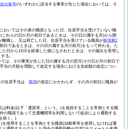
次の各号
のいずれかに該当する事実が生じた場合においては、そ
においてはその者の職員となった日、住居手当を受けていない職
月
(これらの日が月の初日であるときは、その日の属する月)
から開
が離職し、又は死亡した日、住居手当を受けている職員が
前項第2
の初日であるときは、その日の属する月の前月)
をもって終わる。
た
じた日から15日を経過した後になされたときは、その届出を受理し
とする。
いては、その事実が生じた日の属する月の翌月
(その日が月の初日で
手当の月額を増額して改定する場合における支給額の改定につい
月の住居手当は、
前項
の規定にかかわらず、その月の初日に職員が
又は料金
(以下「運賃等」という。)
を負担することを常例とする職
以外の職員であって交通機関等を利用しないで徒歩により通勤する
を除く。)
)
を使用することを常例とする職員
(自動車等を使用しなければ通
より通勤するものとした場合の通勤距離が片道2キロメートル未満