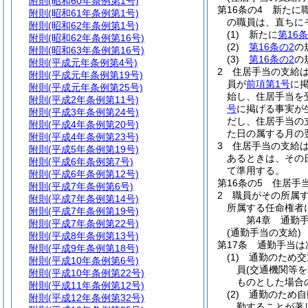
附則
(昭和60年条例第1号)
第16条の4
新たに
附則
(昭和61年条例第1号)
の職員は、直ちに
附則
(昭和62年条例第1号)
(1)
新たに
第16条
附則
(昭和62年条例第16号)
(2)
第16条の2
の
附則
(昭和63年条例第16号)
(3)
第16条の2
の
附則
(平成元年条例第4号)
2
住居手当の支給
附則
(平成元年条例第19号)
員が
前項第1号
に
附則
(平成元年条例第25号)
始し、住居手当を
附則
(平成2年条例第11号)
号
に掲げる事実が
附則
(平成3年条例第24号)
だし、住居手当の
附則
(平成4年条例第20号)
た日の属する月の
附則
(平成4年条例第23号)
3
住居手当の支給
附則
(平成5年条例第19号)
あるときは、その
附則
(平成6年条例第7号)
て準用する。
附則
(平成6年条例第12号)
第16条の5
住居手
附則
(平成7年条例第6号)
2
職員がその所属
附則
(平成7年条例第14号)
所属する任命権者
附則
(平成7年条例第19号)
第4章
通勤
附則
(平成7年条例第22号)
(通勤手当の支給)
附則
(平成8年条例第13号)
第17条
通勤手当は
附則
(平成9年条例第18号)
(1)
通勤のため交
附則
(平成10年条例第6号)
員
(交通機関等
附則
(平成10年条例第22号)
ものとした場合
附則
(平成11年条例第12号)
(2)
通勤のため自
附則
(平成12年条例第32号)
勤することが著