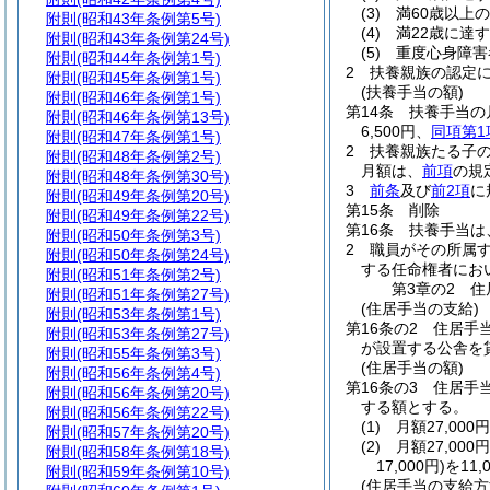
(3)
満60歳以上
附則
(昭和43年条例第5号)
(4)
満22歳に達
附則
(昭和43年条例第24号)
(5)
重度心身障害
附則
(昭和44年条例第1号)
2
扶養親族の認定
附則
(昭和45年条例第1号)
(扶養手当の額)
附則
(昭和46年条例第1号)
第14条
扶養手当の
附則
(昭和46年条例第13号)
6,500円、
同項
第1
附則
(昭和47年条例第1号)
2
扶養親族たる子の
附則
(昭和48年条例第2号)
月額は、
前項
の規
附則
(昭和48年条例第30号)
3
前条
及び
前2項
に
附則
(昭和49年条例第20号)
第15条
削除
附則
(昭和49年条例第22号)
第16条
扶養手当は
附則
(昭和50年条例第3号)
2
職員がその所属
附則
(昭和50年条例第24号)
する任命権者にお
附則
(昭和51年条例第2号)
第3章の2
住
附則
(昭和51年条例第27号)
(住居手当の支給)
附則
(昭和53年条例第1号)
第16条の2
住居手
附則
(昭和53年条例第27号)
が設置する公舎を
附則
(昭和55年条例第3号)
(住居手当の額)
附則
(昭和56年条例第4号)
第16条の3
住居手
附則
(昭和56年条例第20号)
する額とする。
附則
(昭和56年条例第22号)
(1)
月額27,00
附則
(昭和57年条例第20号)
(2)
月額27,00
附則
(昭和58年条例第18号)
17,000円)
を11
附則
(昭和59年条例第10号)
(住居手当の支給方