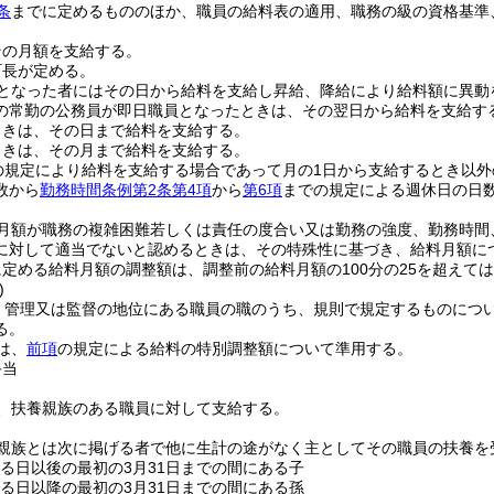
条
までに定めるもののほか、職員の給料表の適用、職務の級の資格基準
その月額を支給する。
町長が定める。
となった者にはその日から給料を支給し昇給、降給により給料額に異動
の常勤の公務員が即日職員となったときは、その翌日から給料を支給す
ときは、その日まで給料を支給する。
ときは、その月まで給料を支給する。
の規定により給料を支給する場合であって月の1日から支給するとき以
数から
勤務時間条例第2条第4項
から
第6項
までの規定による週休日の日
月額が職務の複雑困難若しくは責任の度合い又は勤務の強度、勤務時間
に対して適当でないと認めるときは、その特殊性に基づき、給料月額に
定める給料月額の調整額は、調整前の給料月額の100分の25を超えて
)
、管理又は監督の地位にある職員の職のうち、規則で規定するものにつ
る。
は、
前項
の規定による給料の特別調整額について準用する。
手当
、扶養親族のある職員に対して支給する。
親族とは次に掲げる者で他に生計の途がなく主としてその職員の扶養を
する日以後の最初の3月31日までの間にある子
する日以降の最初の3月31日までの間にある孫