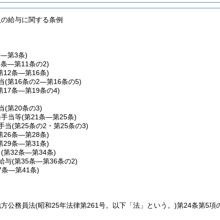
員の給与に関する条例
条―第3条)
4条―第11条の2)
第12条―第16条)
当
(第16条の2―第16条の5)
第17条―第19条の4)
当
(第20条の3)
務手当等
(第21条―第25条)
手当
(第25条の2・第25条の3)
第26条―第28条)
第29条―第31条)
当
(第32条―第34条)
給与
(第35条―第36条の2)
7条―第41条)
地方公務員法
(昭和25年法律第261号。以下「法」という。)
第24条第5