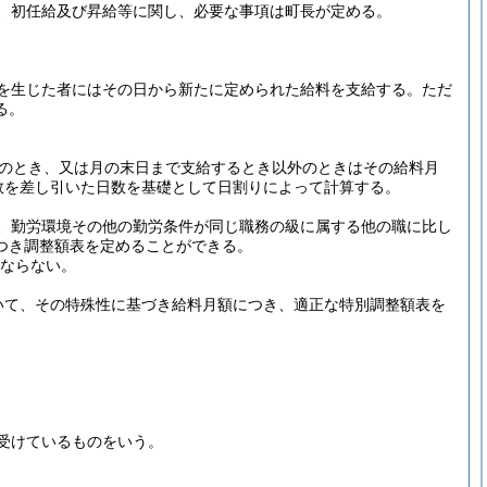
、初任給及び昇給等に関し、必要な事項は町長が定める。
を生じた者にはその日から新たに定められた給料を支給する。
ただ
る。
外のとき、又は月の末日まで支給するとき以外のときはその給料月
数を差し引いた日数を基礎として日割りによって計算する。
、勤労環境その他の勤労条件が同じ職務の級に属する他の職に比し
つき調整額表を定めることができる。
はならない。
いて、その特殊性に基づき給料月額につき、適正な特別調整額表を
受けているものをいう。