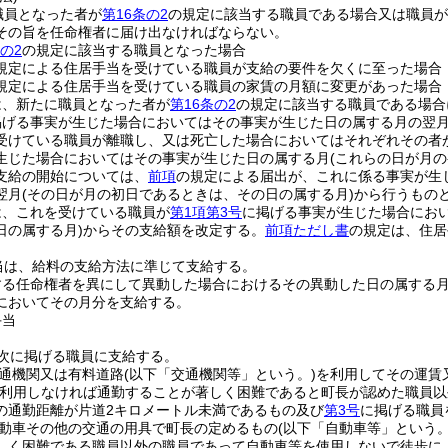
職員となった者が
第16条の2
の規定に該当する職員である場合又は職員が
その旨を任命権者に届け出なければならない。
の2
の規定に該当する職員となった場合
規定による住居手当を受けている職員が支給の要件を欠くに至った場合
規定による住居手当を受けている職員の家賃の月額に変更があった場合
は、新たに職員となった者が
第16条の2
の規定に該当する職員である場合
掲げる事実が生じた場合においてはその事実が生じた日の属する月の翌
受けている職員が離職し、又は死亡した場合においてはそれぞれその者
生じた場合においてはその事実が生じた日の属する月
(これらの日が月
支給の開始については、
前項
の規定による届出が、これに係る事実が生
翌月
(その日が月の初日であるときは、その日の属する月)
から行うもの
は、これを受けている職員が
第1項第3号
に掲げる事実が生じた場合にお
日の属する月)
からその支給額を改定する。
前項ただし書
の規定は、住居
当は、給料の支給方法に準じて支給する。
する任命権者を異にして異動した場合におけるその異動した日の属する
においてその月分を支給する。
手当
次に掲げる職員に支給する。
通機関又は有料道路
(以下「交通機関等」という。)
を利用してその運賃
を利用しなければ通勤することが著しく困難であると町長が認めた職員
の通勤距離が片道2キロメートル未満であるもの及び
第3号
に掲げる職員
動車その他の交通の用具で町長の定めるもの
(以下「自動車等」という。
しく困難である職員以外の職員であって自動車等を使用しないで徒歩に