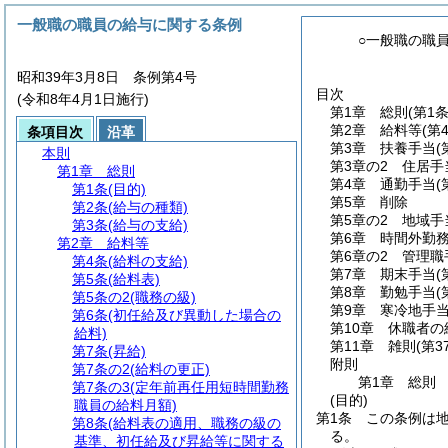
一般職の職員の給与に関する条例
○一般職の職
昭和39年3月8日 条例第4号
目次
(令和8年4月1日施行)
第1章
総則
(第1
第2章
給料等
(第
条項目次
沿革
第3章
扶養手当
(
本則
第3章の2
住居手
第1章
総則
第4章
通勤手当
(
第1条
(目的)
第5章
削除
第2条
(給与の種類)
第5章の2
地域手
第3条
(給与の支給)
第6章
時間外勤
第2章
給料等
第6章の2
管理職
第4条
(給料の支給)
第7章
期末手当
(
第5条
(給料表)
第8章
勤勉手当
(
第5条の2
(職務の級)
第9章
寒冷地手
第6条
(初任給及び異動した場合の
第10章
休職者の
給料)
第11章
雑則
(第3
第7条
(昇給)
附則
第7条の2
(給料の更正)
第1章
総則
第7条の3
(定年前再任用短時間勤務
(目的)
職員の給料月額)
第1条
この条例は
第8条
(給料表の適用、職務の級の
る。
基準、初任給及び昇給等に関する