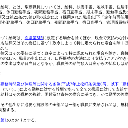
「給与」とは、常勤職員については、給料、扶養手当、地域手当、住居
当、休日勤務手当、夜間勤務手当、宿日直手当、期末手当、勤勉手当及
1項又は第22条の5第1項の規定により採用された職員
(以下「定年前再任
間外勤務手当、休日勤務手当、夜間勤務手当、宿日直手当、管理職員特
基づく給与は、
次条第3項
に規定する場合を除くほか、現金で支払わなけ
人も法律又はその委任に基づく政令によって特に定められた場合を除く
ない。
法律又はその委任に基づく政令によって特に認められた場合を除き、直
ののほか、職員の申出により、口座振替の方法により支払うことができ
金の支出は支給日当日となるが、職員等の給与預入口座からの払戻しは
等
の勤務時間及び休暇等に関する条例
(平成7年上松町条例第6号。以下「勤
」という。)
による勤務に対する報酬であって全ての職員に対して支給す
る給料はその職務の複雑、困難及び責任の度合に基づき、かつ勤労の強
服その他生活に必要な施設等の全部又は一部が職員に支給され又は、無
調整する。
第1
のとおりとする。