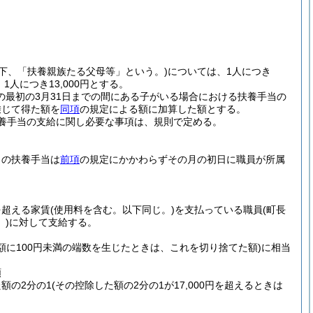
以下、「扶養親族たる父母等」という。)
については、1人につき
1人につき13,000円とする。
の最初の3月31日までの間にある子がいる場合における扶養手当の
乗じて得た額を
同項
の規定による額に加算した額とする。
養手当の支給に関し必要な事項は、規則で定める。
月の扶養手当は
前項
の規定にかかわらずその月の初日に職員が所属
を超える家賃
(使用料を含む。以下同じ。)
を支払っている職員
(町長
)
に対して支給する。
の額に100円未満の端数を生じたときは、これを切り捨てた額)
に相当
額
た額の2分の1
(その控除した額の2分の1が17,000円を超えるときは