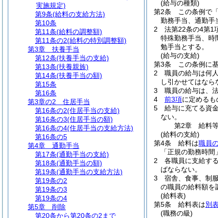
(給与の種類)
実施規定)
第2条
この条例で
第9条
(給料の支給方法)
勤務手当、通勤手
第10条
2
法第22条の4第
第11条
(給料の調整額)
特殊勤務手当、時
第11条の2
(給料の特別調整額)
勉手当とする。
第3章
扶養手当
(給与の支給)
第12条
(扶養手当の支給)
第3条
この条例に
第13条
(扶養親族)
2
職員の給与は何
第14条
(扶養手当の額)
し引かせてはなら
第15条
3
職員の給与は、
第16条
4
前3項
に定めるも
第3章の2
住居手当
5
給与に充てる資
第16条の2
(住居手当の支給)
ない。
第16条の3
(住居手当の額)
第2章
給料
第16条の4
(住居手当の支給方法)
(給料の支給)
第16条の5
第4条
給料は
職員
第4章
通勤手当
「正規の勤務時間
第17条
(通勤手当の支給)
2
各職員に支給す
第18条
(通勤手当の額)
ばならない。
第19条
(通勤手当の支給方法)
3
宿舎、食事、制
第19条の2
の職員の給料額を
第19条の3
(給料表)
第19条の4
第5条
給料表は
別表
第5章
削除
(職務の級)
第20条から第20条の2まで