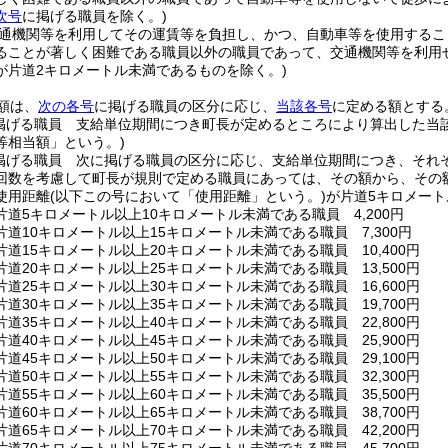
次号
に掲げる職員を除く。)
通機関等を利用してその運賃等を負担し、かつ、自動車等を使用するこ
ることが著しく困難である職員以外の職員であって、交通機関等を利用
が片道2キロメートル未満であるものを除く。)
額は、
次の各号
に掲げる職員の区分に応じ、
当該各号
に定める額とする
掲げる職員 支給単位期間につき町長が定めるところにより算出した当
等相当額」という。)
掲げる職員 次に掲げる職員の区分に応じ、支給単位期間につき、それ
回数を考慮して町長が規則で定める職員にあっては、その額から、その
使用距離
(以下この号において「使用距離」という。)
が片道5キロメート
道5キロメートル以上10キロメートル未満である職員 4,200円
道10キロメートル以上15キロメートル未満である職員 7,300円
道15キロメートル以上20キロメートル未満である職員 10,400円
道20キロメートル以上25キロメートル未満である職員 13,500円
道25キロメートル以上30キロメートル未満である職員 16,600円
道30キロメートル以上35キロメートル未満である職員 19,700円
道35キロメートル以上40キロメートル未満である職員 22,800円
道40キロメートル以上45キロメートル未満である職員 25,900円
道45キロメートル以上50キロメートル未満である職員 29,100円
道50キロメートル以上55キロメートル未満である職員 32,300円
道55キロメートル以上60キロメートル未満である職員 35,500円
道60キロメートル以上65キロメートル未満である職員 38,700円
道65キロメートル以上70キロメートル未満である職員 42,200円