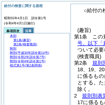
給付の検査に関する規程
○給付の
昭和55年4月1日 訓令第1号
(令和4年4月1日施行)
(趣旨)
条項目次
沿革
第1条
この
本則
第1条
(趣旨)
号。以下「
第2条
(検査職員)
附則
ついて必要
附則
(平成30年訓令第14号)
(検査職員)
附則
(令和2年訓令第7号)
附則
(令和4年訓令第1号)
第2条
規則
様式第1号
(第2条関係)
18、19、2
に係るもの
とする。
た
除く。
2
規則別表
17に係る