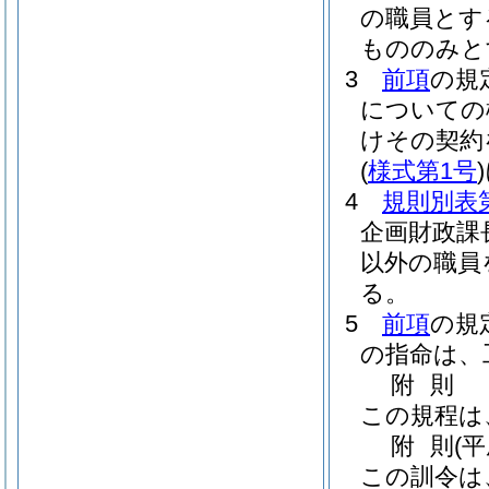
の職員とす
もののみと
3
前項
の規
についての
けその契約
(
様式第1号
)
4
規則別表
企画財政課
以外の職員
る。
5
前項
の規
の指命は、
附
則
この規程は
附
則
(
この訓令は