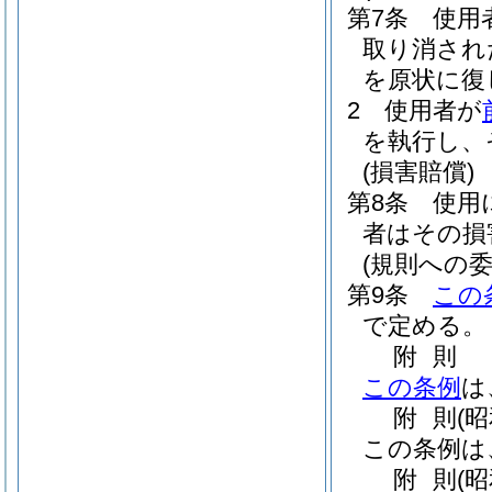
第7条
使用
取り消され
を原状に復
2
使用者が
を執行し、
(損害賠償)
第8条
使用
者はその損
(規則への委
第9条
この
で定める。
附
則
この条例
は
附
則
(
この条例は
附
則
(