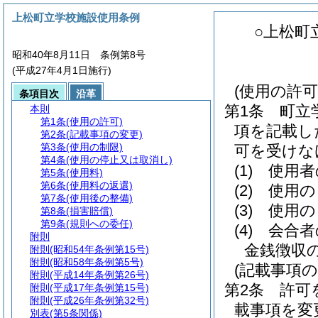
上松町立学校施設使用条例
○上松町
昭和40年8月11日 条例第8号
(平成27年4月1日施行)
(使用の許可
条項目次
沿革
第1条
町立
本則
第1条
(使用の許可)
項を記載し
第2条
(記載事項の変更)
第3条
(使用の制限)
可を受けな
第4条
(使用の停止又は取消し)
(1)
使用者
第5条
(使用料)
第6条
(使用料の返還)
(2)
使用の
第7条
(使用後の整備)
(3)
使用の
第8条
(損害賠償)
第9条
(規則への委任)
(4)
会合者
附則
金銭徴収
附則
(昭和54年条例第15号)
附則
(昭和58年条例第5号)
(記載事項の
附則
(平成14年条例第26号)
第2条
許可
附則
(平成17年条例第15号)
附則
(平成26年条例第32号)
載事項を変
別表
(第5条関係)