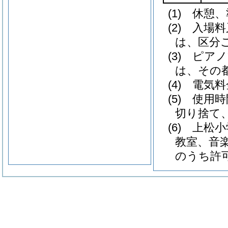
(1) 休
(2) 入
は、区分
(3) ピ
は、その
(4) 電
(5) 使
切り捨て
(6) 上
教室、音
のうち許