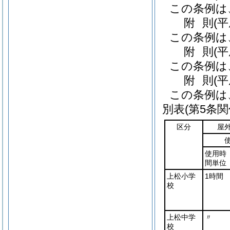
この条例は
附
則
(
この条例は
附
則
(
この条例は
附
則
(
この条例は
別表
(第5条関
区分
屋
使用時
間単位
上松小学
1時間
校
上松中学
〃
校