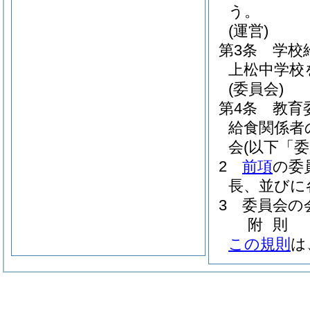
う。
(運営)
第3条
学校
上松中学校
(委員会)
第4条
教育
給食関係者
会
(以下「
2
前項
の委
長、並びに
3
委員会の
附
則
この規則
は