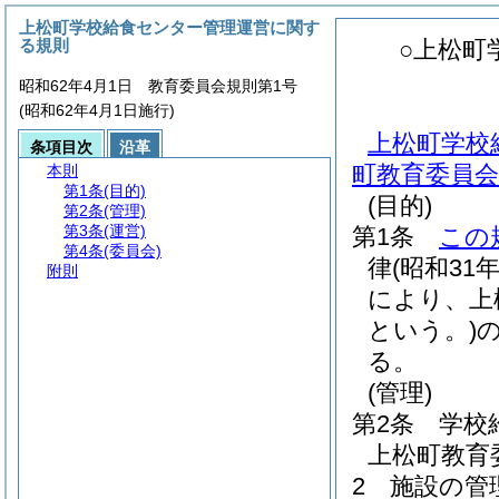
上松町学校給食センター管理運営に関す
る規則
○上松町
昭和62年4月1日 教育委員会規則第1号
(昭和62年4月1日施行)
上松町学校
条項目次
沿革
町教育委員会
本則
第1条
(目的)
(目的)
第2条
(管理)
第3条
(運営)
第1条
この
第4条
(委員会)
律
(昭和31
附則
により、上
という。)
る。
(管理)
第2条
学校
上松町教育
2
施設の管