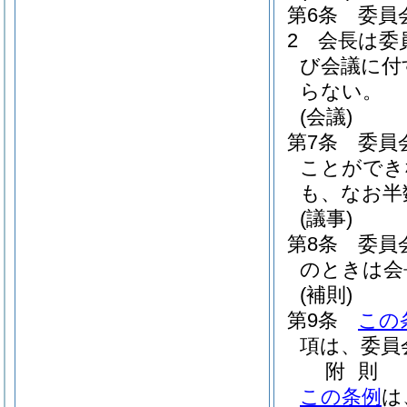
第6条
委員
2
会長は委
び会議に付
らない。
(会議)
第7条
委員
ことができ
も、なお半
(議事)
第8条
委員
のときは会
(補則)
第9条
この
項は、委員
附
則
この条例
は