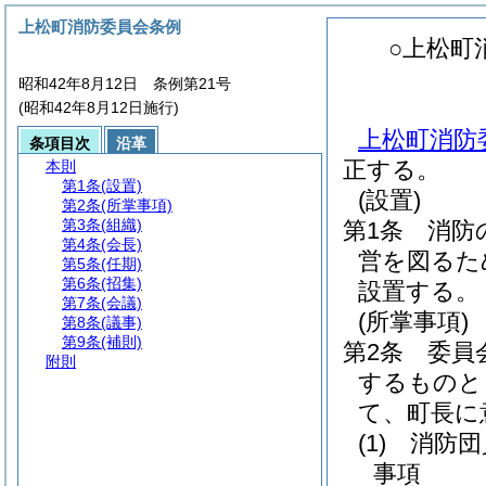
上松町消防委員会条例
○上松町
昭和42年8月12日 条例第21号
(昭和42年8月12日施行)
上松町消防委
条項目次
沿革
正する。
本則
第1条
(設置)
(設置)
第2条
(所掌事項)
第3条
(組織)
第1条
消防
第4条
(会長)
営を図るた
第5条
(任期)
第6条
(招集)
設置する。
第7条
(会議)
(所掌事項)
第8条
(議事)
第9条
(補則)
第2条
委員
附則
するものと
て、町長に
(1)
消防団
事項