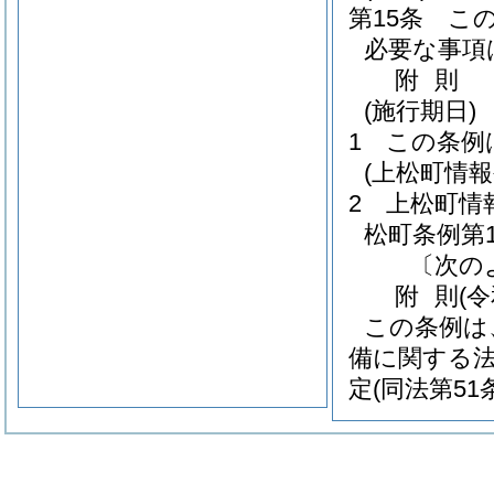
第15条
こ
必要な事項
附
則
(施行期日)
1
この条例
(上松町情
2
上松町情
松町条例第1
〔次の
附
則
(
この条例は
備に関する
定
(同法第5