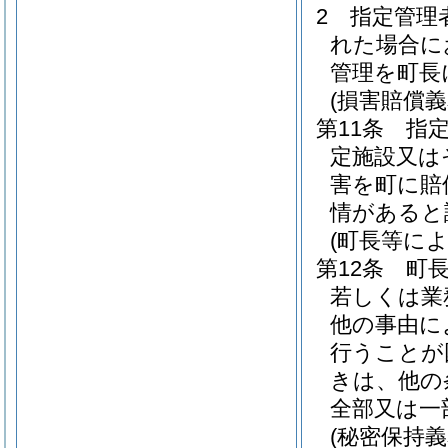
2
指定管理
れた場合に
管理を町長
(損害賠償義
第11条
指
定施設又は
害を町に賠
情があると
(町長等によ
第12条
町
若しくは業
他の事由に
行うことが
きは、他の
全部又は一
(秘密保持義