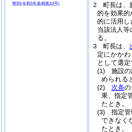
附則
(令和5年条例第10号)
2
町長は、
的を効果的
的に活用し
当該法人等
る。
3
町長は、
定にかかわ
として選定
(1)
施設の
められる
(2)
次条
の
果、指定
たとき。
(3)
指定管
できなく
たとき。