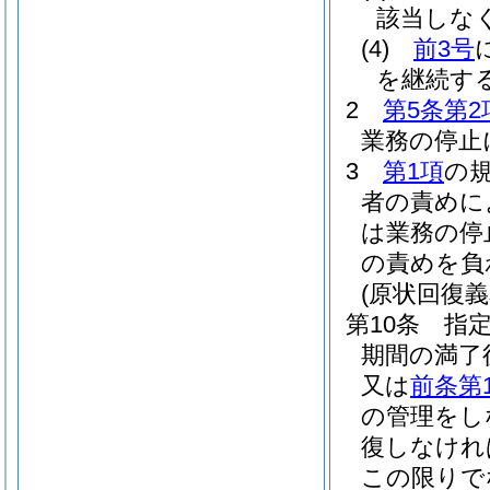
該当しな
(4)
前3号
を継続す
2
第5条第2
業務の停止
3
第1項
の
者の責めに
は業務の停
の責めを負
(原状回復義
第10条
指
期間の満了
又は
前条第
の管理をし
復しなけれ
この限りで