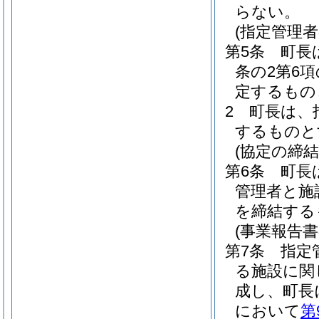
らない。
(指定管理者
第5条
町長
条の2第6
定するもの
2
町長は、
するものと
(協定の締結
第6条
町長
管理者と施
を締結する
(事業報告書
第7条
指定
る施設に関
成し、町長
において
第