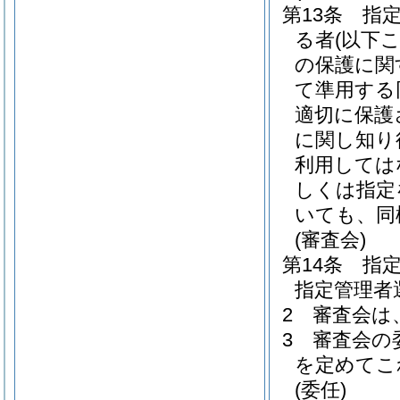
第13条
指
る者
(以下
の保護に関
て準用する
適切に保護
に関し知り
利用しては
しくは指定
いても、同
(審査会)
第14条
指
指定管理者
2
審査会は
3
審査会の
を定めてこ
(委任)