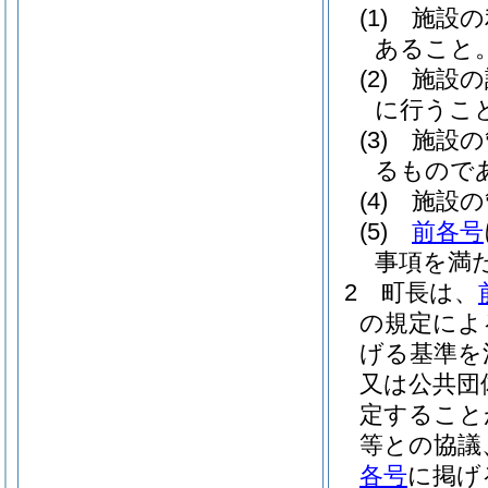
(1)
施設の
あること
(2)
施設の
に行うこ
(3)
施設の
るもので
(4)
施設の
(5)
前各号
事項を満
2
町長は、
の規定によ
げる基準を
又は公共団
定すること
等との協議
各号
に掲げ