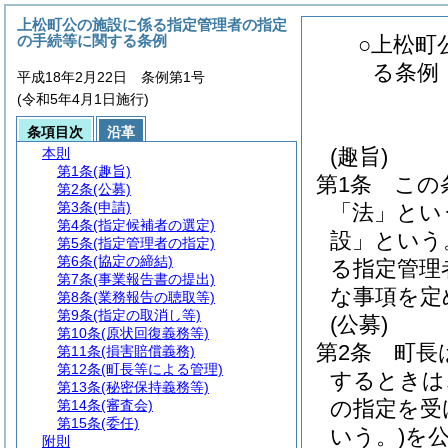
上松町公の施設に係る指定管理者の指定
の手続等に関する条例
○上松町
る条例
平成18年2月22日 条例第1号
(令和5年4月1日施行)
条項目次
沿革
(趣旨)
本則
第1条
(趣旨)
第1条
この
第2条
(公募)
第3条
(申請)
「法」とい
第4条
(指定候補者の選定)
設」という
第5条
(指定管理者の指定)
第6条
(協定の締結)
る指定管理
第7条
(事業報告書の提出)
な事項を定
第8条
(業務報告の聴取等)
第9条
(指定の取消し等)
(公募)
第10条
(原状回復義務等)
第2条
町長
第11条
(損害賠償義務)
第12条
(町長等による管理)
するときは
第13条
(秘密保持義務等)
の指定を受
第14条
(審査会)
第15条
(委任)
いう。)
を
附則