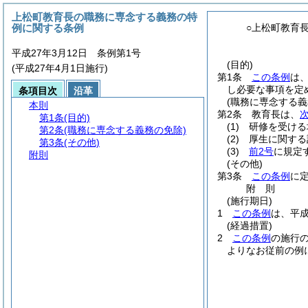
上松町教育長の職務に専念する義務の特
例に関する条例
○上松町教育
平成27年3月12日 条例第1号
(目的)
(平成27年4月1日施行)
第1条
この条例
は
し必要な事項を定
条項目次
沿革
(職務に専念する義
本則
第2条
教育長は、
第1条
(目的)
(1)
研修を受ける
第2条
(職務に専念する義務の免除)
(2)
厚生に関する
第3条
(その他)
(3)
前2号
に規定
附則
(その他)
第3条
この条例
に
附
則
(施行期日)
1
この条例
は、平成
(経過措置)
2
この条例
の施行
よりなお従前の例