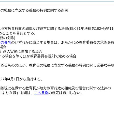
長の職務に専念する義務の特例に関する条例
、地方教育行政の組織及び運営に関する法律
(昭和31年法律第162号)
第1
めることを目的とする。
務の免除)
次の各号
のいずれかに該当する場合は、あらかじめ教育委員会の承認を
場合
計画の実施に参加する場合
する場合を除くほか教育委員会規則で定める場合
定めるもののほか、教育長の職務に専念する義務の特例に関し必要な事
27年4月1日から施行する。
の際現に在職する教育長が地方教育行政の組織及び運営に関する法律の
により在職する間は、
この条例
の規定は適用しない。