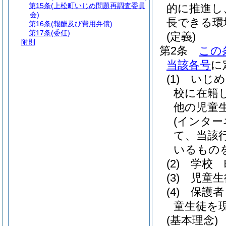
第15条
(上松町いじめ問題再調査委員
的に推進し
会)
長できる環
第16条
(報酬及び費用弁償)
第17条
(委任)
(定義)
附則
第2条
この
当該各号
に
(1)
いじめ
校に在籍
他の児童
(インタ
て、当該
いるもの
(2)
学校 
(3)
児童生
(4)
保護者
童生徒を
(基本理念)