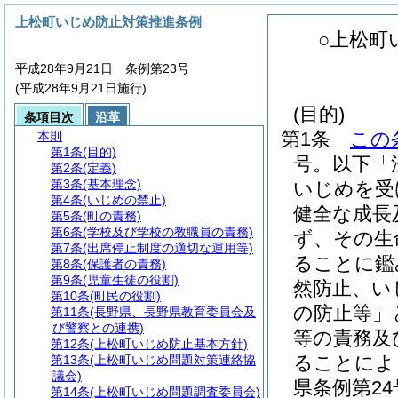
上松町いじめ防止対策推進条例
○上松町
平成28年9月21日 条例第23号
(平成28年9月21日施行)
(目的)
条項目次
沿革
第1条
この
本則
第1条
(目的)
号。以下「
第2条
(定義)
第3条
(基本理念)
いじめを受
第4条
(いじめの禁止)
健全な成長
第5条
(町の責務)
第6条
(学校及び学校の教職員の責務)
ず、その生
第7条
(出席停止制度の適切な運用等)
ることに鑑
第8条
(保護者の責務)
第9条
(児童生徒の役割)
然防止、い
第10条
(町民の役割)
の防止等」
第11条
(長野県、長野県教育委員会及
び警察との連携)
等の責務及
第12条
(上松町いじめ防止基本方針)
ることによ
第13条
(上松町いじめ問題対策連絡協
議会)
県条例第24
第14条
(上松町いじめ問題調査委員会)