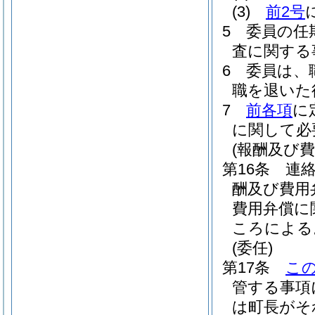
(3)
前2号
5
委員の任
査に関する
6
委員は、
職を退いた
7
前各項
に
に関して必
(報酬及び費
第16条
連
酬及び費用
費用弁償に
ころによる
(委任)
第17条
こ
管する事項
は町長がそ