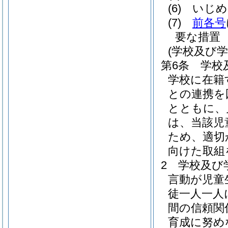
(6)
いじめ
(7)
前各号
要な措置
(学校及び
第6条
学校
学校に在籍
との連携を
とともに、
は、当該児
ため、適切
向けた取組
2
学校及び
言動が児童
徒一人一人
間の信頼関
育成に努め