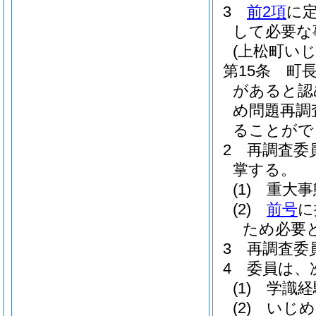
3
前2項
に
して必要な
(上松町い
第15条
町
があると認
め問題再調
ることがで
2
再調査委
掌する。
(1)
重大事
(2)
前号
に
ため必要
3
再調査委
4
委員は、
(1)
学識経
(2)
いじめ