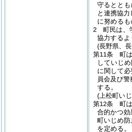
守るととも
と連携協力
に努めるも
2
町民は、
協力するよ
(長野県、
第11条
町
していじめ
に関して必
員会及び警
する。
(上松町い
第12条
町
合的かつ効
町いじめ防
を定める。