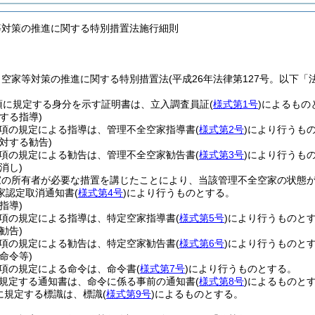
等対策の推進に関する特別措置法施行細則
、空家等対策の推進に関する特別措置法
(平成26年法律第127号。以下「
項に規定する身分を示す証明書は、立入調査員証
(
様式第1号
)
によるもの
する指導)
1項の規定による指導は、管理不全空家指導書
(
様式第2号
)
により行うも
対する勧告)
2項の規定による勧告は、管理不全空家勧告書
(
様式第3号
)
により行うも
消し)
家の所有者が必要な措置を講じたことにより、当該管理不全空家の状態
家認定取消通知書
(
様式第4号
)
により行うものとする。
指導)
1項の規定による指導は、特定空家指導書
(
様式第5号
)
により行うものと
勧告)
2項の規定による勧告は、特定空家勧告書
(
様式第6号
)
により行うものと
命令等)
3項の規定による命令は、命令書
(
様式第7号
)
により行うものとする。
に規定する通知書は、命令に係る事前の通知書
(
様式第8号
)
によるものと
項に規定する標識は、標識
(
様式第9号
)
によるものとする。