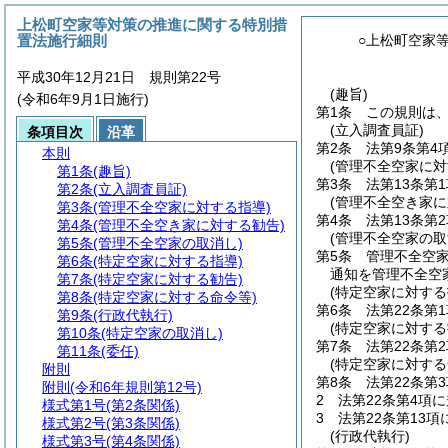
上松町空家等対策の推進に関する特別措
置法施行細則
○上松町空家
平成30年12月21日 規則第22号
(趣旨)
(令和6年9月1日施行)
第1条
この規則は
(立入調査員証)
条項目次
沿革
第2条
法第9条第4
本則
(管理不全空家に対
第1条
(趣旨)
第3条
法第13条第
第2条
(立入調査員証)
(管理不全空き家に
第3条
(管理不全空家に対する指導)
第4条
法第13条第
第4条
(管理不全空き家に対する勧告)
(管理不全空家の取
第5条
(管理不全空家の取消し)
第5条
管理不全空
第6条
(特定空家に対する指導)
通知を管理不全空
第7条
(特定空家に対する勧告)
(特定空家に対する
第8条
(特定空家に対する命令等)
第6条
法第22条第
第9条
(行政代執行)
(特定空家に対する
第10条
(特定空家の取消し)
第7条
法第22条第
第11条
(委任)
(特定空家に対する
附則
第8条
法第22条第
附則
(令和6年規則第12号)
2
法第22条第4項
様式第1号
(第2条関係)
3
法第22条第13
様式第2号
(第3条関係)
(行政代執行)
様式第3号
(第4条関係)