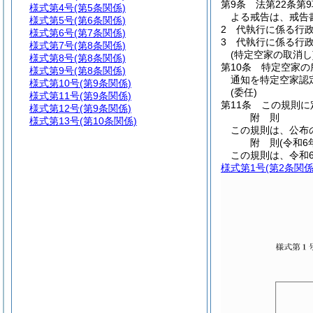
第9条
法第22条第
様式第4号
(第5条関係)
よる戒告は、戒告
様式第5号
(第6条関係)
2
代執行に係る行政
様式第6号
(第7条関係)
3
代執行に係る行
様式第7号
(第8条関係)
(特定空家の取消し
様式第8号
(第8条関係)
第10条
特定空家の
様式第9号
(第8条関係)
通知を特定空家認
様式第10号
(第9条関係)
(委任)
様式第11号
(第9条関係)
第11条
この規則に
様式第12号
(第9条関係)
附
則
様式第13号
(第10条関係)
この規則は、公布
附
則
(令和6
この規則は、令和
様式第1号
(第2条関係