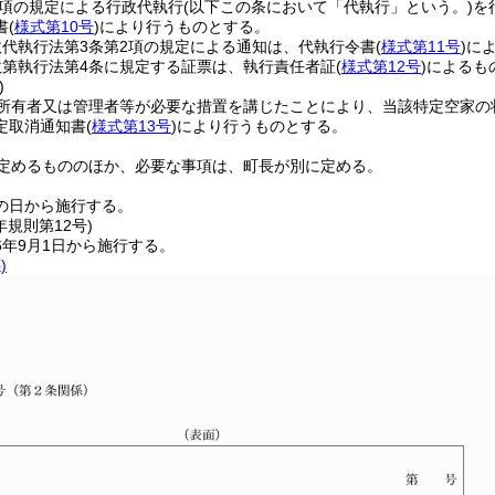
9項の規定による行政代執行
(以下この条において「代執行」という。)
を
書
(
様式第10号
)
により行うものとする。
代執行法第3条第2項の規定による通知は、代執行令書
(
様式第11号
)
に
政第執行法第4条に規定する証票は、執行責任者証
(
様式第12号
)
によるも
)
所有者又は管理者等が必要な措置を講じたことにより、当該特定空家の
定取消通知書
(
様式第13号
)
により行うものとする。
定めるもののほか、必要な事項は、町長が別に定める。
の日から施行する。
年
規則第12号)
6年9月1日から施行する。
)