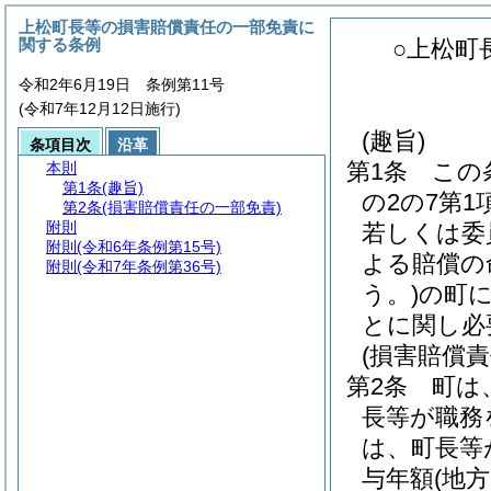
上松町長等の損害賠償責任の一部免責に
関する条例
○上松町
令和2年6月19日 条例第11号
(令和7年12月12日施行)
(趣旨)
条項目次
沿革
第1条
この
本則
第1条
(趣旨)
の2の7第
第2条
(損害賠償責任の一部免責)
附則
若しくは委
附則
(令和6年条例第15号)
よる賠償の
附則
(令和7年条例第36号)
う。)
の町
とに関し必
(損害賠償
第2条
町は
長等が職務
は、町長等
与年額
(地