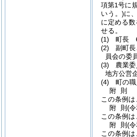
項第1号に
いう。)
に
に定める数
せる。
(1)
町長 
(2)
副町長
員会の委
(3)
農業委
地方公営
(4)
町の職
附
則
この条例は
附
則
(
この条例は
附
則
(
この条例は