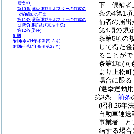
費負担)
下「候補者
第10条
(選挙運動用ポスターの作成の
条の4第1
契約締結の届出)
第11条
(選挙運動用ポスターの作成の
補者の届出
公費負担額及び支払手続)
第4項の規
第12条
(委任)
附則
条第5項の
附則
(令和4年条例第18号)
じて得た金
附則
(令和7年条例第37号)
ることがで
条第1項
(
より上松町
場合に限る
(選挙運動
第3条
前条
(昭和26年法
自動車運送
事業者」と
結する場合