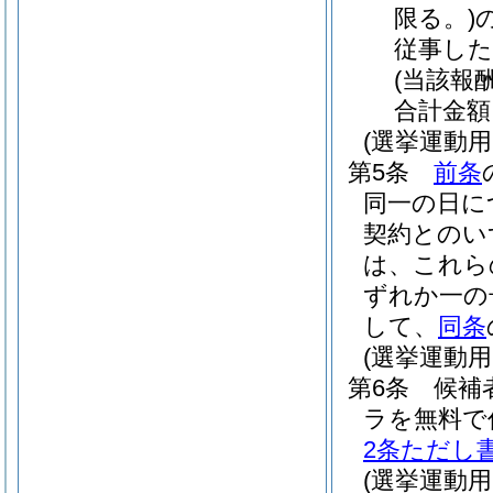
限る。)
従事し
(当該報酬
合計金額
(選挙運動
第5条
前条
同一の日に
契約とのい
は、これら
ずれか一の
して、
同条
(選挙運動
第6条
候補
ラを無料で
2条ただし
(選挙運動