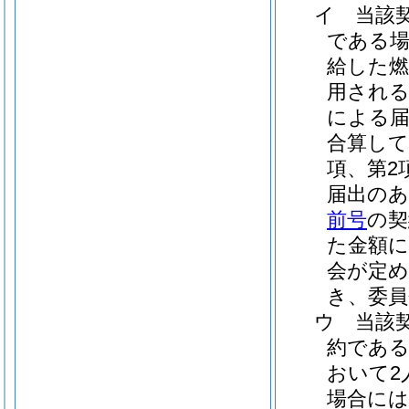
イ
当該
である場
給した燃
用される
による届
合算して
項、第2
届出のあ
前号
の契
た金額
会が定
き、委員
ウ
当該
約である
おいて2
場合には