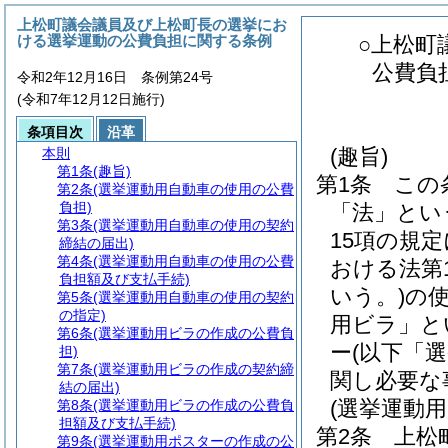
上松町議会議員及び上松町長の選挙にお
ける選挙運動の公費負担に関する条例
○上松町
公費負
令和2年12月16日 条例第24号
(令和7年12月12日施行)
条項目次
沿革
(趣旨)
本則
第1条
(趣旨)
第1条
この
第2条
(選挙運動用自動車の使用の公費
負担)
「法」とい
第3条
(選挙運動用自動車の使用の契約
15項の規
締結の届出)
第4条
(選挙運動用自動車の使用の公費
おける法第
負担額及び支払手続)
いう。)
の使
第5条
(選挙運動用自動車の使用の契約
の指定)
用ビラ」と
第6条
(選挙運動用ビラの作成の公費負
ー
(以下「
担)
第7条
(選挙運動用ビラの作成の契約締
関し必要な
結の届出)
(選挙運動
第8条
(選挙運動用ビラの作成の公費負
担額及び支払手続)
第2条
上松
第9条
(選挙運動用ポスターの作成の公