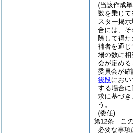
(当該作成
数を乗じて
スター掲示
合には、そ
除して得た
補者を通じ
場の数に相
会が定める
委員会が確
後段
におい
する場合に
求に基づき
う。
(委任)
第12条
こ
必要な事項