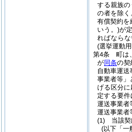
する親族の
の者を除く
有償契約を
いう。)
が
ればならな
(選挙運動
第4条
町は
が
同条
の契
自動車運送
事業者等」
げる区分に
定する要件
運送事業者
運送事業者
(1)
当該契
(以下「一