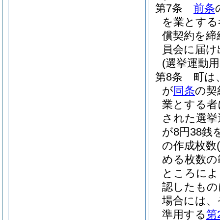
第7条
前条
を業とする
償契約を締
員会に届け
(選挙運動
第8条
町は
が
同条
の契
業とする者
された選挙
が8円38銭
の作成枚数
める枚数の
ところによ
認したもの
場合には、
準用する
第