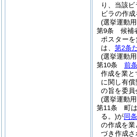
り、当該ビ
ビラの作成
(選挙運動
第9条
候補
ポスターを
は、
第2条
(選挙運動
第10条
前
作成を業と
に関し有償
の旨を委員
(選挙運動
第11条
町
る。)
が
同
の作成を業
づき作成さ