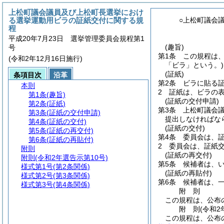
上松町議会議員及び上松町長選挙におけ
る選挙運動用ビラの証紙交付に関する規
○上松町議会
程
平成20年7月23日 選挙管理委員会規程第1
(趣旨)
号
第1条
この規程は
(令和2年12月16日施行)
「ビラ」という。)
(証紙)
条項目次
沿革
第2条
ビラに貼る
本則
2
証紙は、ビラの
第1条
(趣旨)
(証紙の交付申請)
第2条
(証紙)
第3条
上松町議会
第3条
(証紙の交付申請)
提出しなければな
第4条
(証紙の交付)
(証紙の交付)
第5条
(証紙の再交付)
第4条
委員会は、
第6条
(証紙の再貼付)
2
委員会は、証紙
附則
(証紙の再交付)
附則
(令和2年選告示第10号)
第5条
候補者は、
様式第1号
(第2条関係)
(証紙の再貼付)
様式第2号
(第3条関係)
第6条
候補者は、
様式第3号
(第4条関係)
附
則
この規程は、公布
附
則
(令和2
この規程は、公布