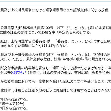
議員及び上松町長選挙における選挙運動用ビラの証紙交付に関する規程
、公職選挙法
(昭和25年法律第100号。以下「法」という。)
第142条第
に貼る証紙の交付について必要な事項を定めるものとする。
証紙は、上松町選挙管理委員会
(以下「委員会」という。)
が交付する証紙
表面の見やすい箇所にはらなければならない。
議員及び上松町長選挙の候補者
(以下「候補者」という。)
は、立候補の届
らない。
ただし、累計交付枚数は、法第142条第1項第7号に規定される
証紙交付申請書の内容等を審査し、適正であると認めたときは速やかに
交付台帳
(
様式第3号
)
を備え、証紙の交付の都度、交付記録、所要事項を
いかなる理由においても一度交付を受けた証紙の再交付を受けることは
一度貼付し使用した証紙を他のビラに再貼付して使用することはできな
の日から施行する。
年
選告示第10号)
の日から施行する。