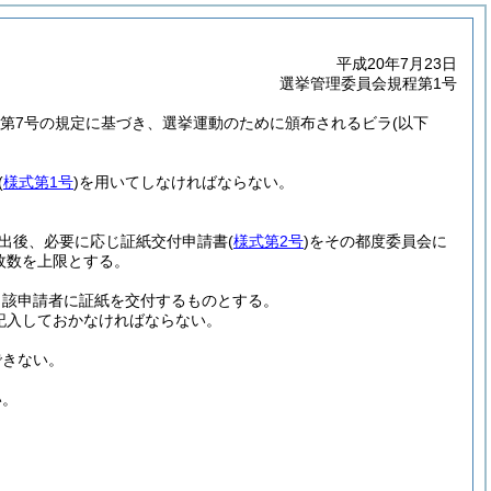
平成20年7月23日
選挙管理委員会規程第1号
1項第7号の規定に基づき、選挙運動のために頒布されるビラ
(以下
(
様式第1号
)
を用いてしなければならない。
出後、必要に応じ証紙交付申請書
(
様式第2号
)
をその都度委員会に
枚数を上限とする。
当該申請者に証紙を交付するものとする。
記入しておかなければならない。
できない。
い。