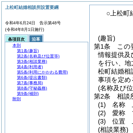
上松町結婚相談所設置要綱
○上松町
令和4年6月24日 告示第48号
(令和4年8月1日施行)
(趣旨)
条項目次
沿革
第1条
この
本則
第1条
(趣旨)
情報提供及
第2条
(名称及び位置等)
第3条
(相談業務)
を行い、地
第4条
(利用者)
松町結婚相
第5条
(利用にかかわる費用)
第6条
(提出書類)
事項を定め
第7条
(事務局)
(名称及び位
第8条
(守秘義務)
第9条
(補則)
第2条
相談
附則
(1)
名称 
(2)
愛称 
(3)
位置 
(相談業務)