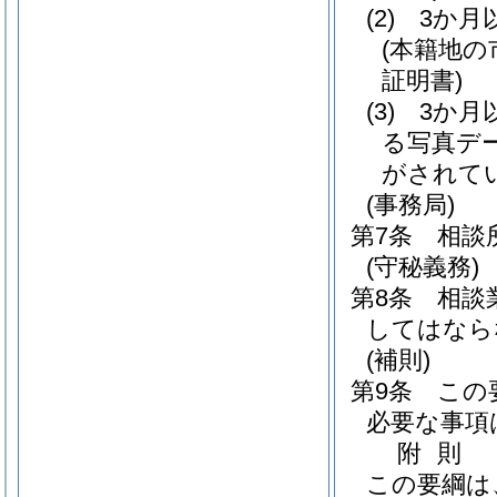
(2)
3か月
(本籍地
証明書)
(3)
3か月
る写真デ
がされて
(事務局)
第7条
相談
(守秘義務)
第8条
相談
してはなら
(補則)
第9条
この
必要な事項
附
則
この要綱は