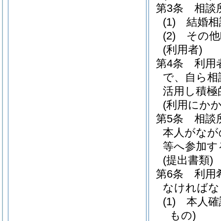
第3条
相談
(1)
結婚相
(2)
その他
(利用者)
第4条
利用
で、自ら相
活用し積極
(利用にか
第5条
相談
本人がなが
等へ参加す
(提出書類)
第6条
利用
なければな
(1)
本人確
もの)