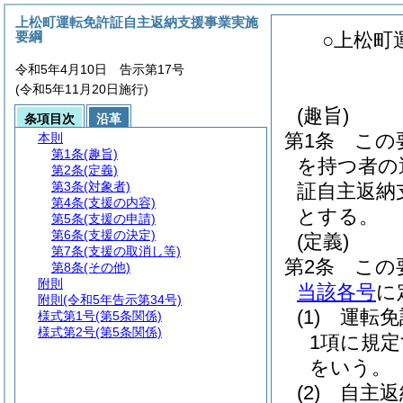
上松町運転免許証自主返納支援事業実施
要綱
○上松町
令和5年4月10日 告示第17号
(令和5年11月20日施行)
(趣旨)
条項目次
沿革
第1条
この
本則
第1条
(趣旨)
を持つ者の
第2条
(定義)
第3条
(対象者)
証自主返納
第4条
(支援の内容)
とする。
第5条
(支援の申請)
第6条
(支援の決定)
(定義)
第7条
(支援の取消し等)
第2条
この
第8条
(その他)
附則
当該各号
に
附則
(令和5年告示第34号)
(1)
運転免
様式第1号
(第5条関係)
様式第2号
(第5条関係)
1項に規
をいう。
(2)
自主返