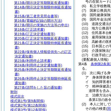
号の在留カード
第13条
(開示決定等期限延長通知書)
(6)
私立学校教職
第14条
(開示決定等期限特例延長通知
(7)
国家公務員共
書)
(8)
国民健康保険
第15条
(第三者意見照会書等)
(9)
国民年金法
(
第16条
(電磁的記録の開示方法)
(10)
道路交通法
第17条
(開示の実施の方法等の申出)
(11)
地方公務員
第18条
(訂正請求書)
(12)
住民基本台
第19条
(訂正決定通知書等)
(13)
雇用保険法
第20条
(訂正決定等期限延長通知書)
(14)
高齢者の医
第21条
(訂正決定等期限特例延長通知
(15)
日本国との
書)
(16)
介護保険法
第22条
(保有個人情報提供先への訂正
(17)
行政手続に
決定通知書)
(要配慮個人情報)
第23条
(利用停止請求書)
第4条
条例第2条第
第24条
(利用停止決定通知書等)
る。
第25条
(利用停止決定等期限延長通知
(1)
次に掲げる身
書)
ア
身体障害者
第26条
(利用停止決定等期限特例延長
イ
知的障害者
通知書)
ウ
精神保健及
第27条
(諮問をした旨の通知書)
達障害を含み
附則
エ
治療方法が
様式目次
条第1項の政
様式第1号
(第9条関係)
(2)
本人に対して
様式第2号
(第12条関係)
その他の検査
(
同
様式第3号
(第12条関係)