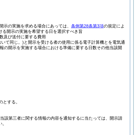
。
開示の実施を求める場合にあっては、
条例第28条第3項
の規定によ
ける開示の実施を希望する日を選択すべき旨
数及び送付に要する費用
おいて同じ。)
と開示を受ける者の使用に係る電子計算機とを電気通
報の開示を実施する場合における準備に要する日数その他当該開
のとする。
当該第三者に関する情報の内容を通知するに当たっては、開示請
い。