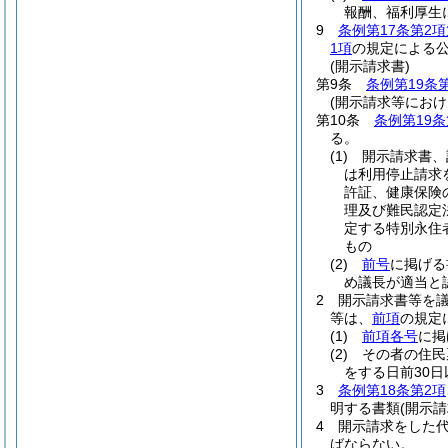
報酬、福利厚生
9
条例第17条第2項
1項
の規定による
(開示請求書)
第9条
条例第19条
(開示請求等におけ
第10条
条例第19条
る。
(1)
開示請求書、
は利用停止請求
許証、健康保険
理及び難民認定
定する特別永住
もの
(2)
前号
に掲げる
め議長が適当と
2
開示請求書等を
等は、
前項
の規定
(1)
前項各号
に掲
(2)
その者の住民
をする日前30
3
条例第18条第2項
明する書類
(開示
4
開示請求をした
ばならない。