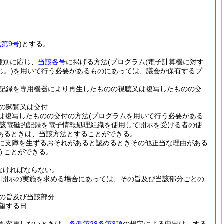
式第9号
)
とする。
種別に応じ、
当該各号
に掲げる方法
(プログラム
(電子計算機に対す
。)
を用いて行う必要があるものにあっては、議会が保有するプ
記録を専用機器により再生したものの視聴又は複写したものの交
の閲覧又は交付
は複写したものの交付の方法
(プログラムを用いて行う必要がある
該電磁的記録を電子情報処理組織を使用して開示を受ける者の使
あるときは、当該方法とすることができる。
に支障を生ずるおそれがあると認めるときその他正当な理由がある
うことができる。
なければならない。
る開示の実施を求める場合にあっては、その旨及び当該部分ごとの
の旨及び当該部分
望する日