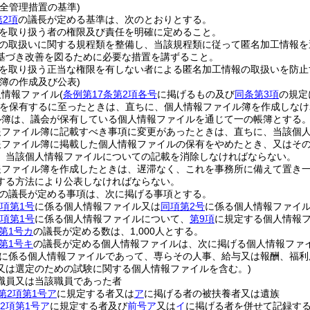
全管理措置の基準)
第2項
の議長が定める基準は、次のとおりとする。
を取り扱う者の権限及び責任を明確に定めること。
の取扱いに関する規程類を整備し、当該規程類に従って匿名加工情報を
基づき改善を図るために必要な措置を講ずること。
を取り扱う正当な権限を有しない者による匿名加工情報の取扱いを防止
簿の作成及び公表)
人情報ファイル
(
条例第17条第2項各号
に掲げるもの及び
同条第3項
の規定
を保有するに至ったときは、直ちに、個人情報ファイル簿を作成しなけ
ル簿は、議会が保有している個人情報ファイルを通じて一の帳簿とする
報ファイル簿に記載すべき事項に変更があったときは、直ちに、当該個
報ファイル簿に掲載した個人情報ファイルの保有をやめたとき、又はそ
、当該個人情報ファイルについての記載を消除しなければならない。
報ファイル簿を作成したときは、遅滞なく、これを事務所に備えて置き
する方法により公表しなければならない。
の議長が定める事項は、次に掲げる事項とする。
5項第1号
に係る個人情報ファイル又は
同項第2号
に係る個人情報ファイ
5項第1号
に係る個人情報ファイルについて、
第9項
に規定する個人情報
第1号カ
の議長が定める数は、1,000人とする。
第1号キ
の議長が定める個人情報ファイルは、次に掲げる個人情報ファ
に係る個人情報ファイルであって、専らその人事、給与又は報酬、福利
又は選定のための試験に関する個人情報ファイルを含む。)
職員又は当該職員であった者
第2項第1号ア
に規定する者又は
ア
に掲げる者の被扶養者又は遺族
2項第1号ア
に規定する者及び
前号ア
又は
イ
に掲げる者を併せて記録す