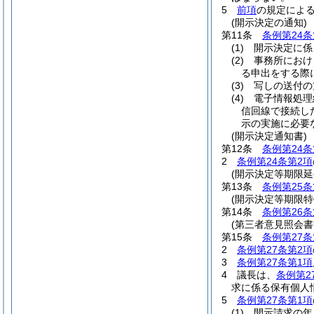
5
前項
の規定によ
(開示決定の通知)
第11条
条例第24条
(1)
開示決定に係
(2)
事務所におけ
る申出をする際
(3)
写しの送付の
(4)
電子情報処理
信回線で接続し
示の実施に必要
(開示決定通知書)
第12条
条例第24条
2
条例第24条第2項
(開示決定等期限延
第13条
条例第25条
(開示決定等期限特
第14条
条例第26条
(第三者意見照会書
第15条
条例第27条
2
条例第27条第2項
3
条例第27条第1項
4
議長は、
条例第2
求に係る保有個人
5
条例第27条第1項
(1)
開示請求の年