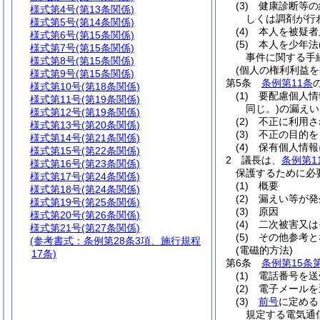
(3)
健康診断等の
様式第4号
(第13条関係)
しくは調剤が行
様式第5号
(第14条関係)
(4)
本人を被疑者
様式第6号
(第15条関係)
(5)
本人を少年法
様式第7号
(第15条関係)
事件に関する手
様式第8号
(第15条関係)
(個人の権利利益
様式第9号
(第15条関係)
第5条
条例第11条
様式第10号
(第18条関係)
(1)
要配慮個人情
様式第11号
(第19条関係)
同じ。)
の漏えい
様式第12号
(第19条関係)
(2)
不正に利用さ
様式第13号
(第20条関係)
(3)
不正の目的を
様式第14号
(第21条関係)
(4)
保有個人情報
様式第15号
(第22条関係)
2
議長は、
条例第1
様式第16号
(第23条関係)
保護するために必
様式第17号
(第24条関係)
(1)
概要
様式第18号
(第24条関係)
(2)
漏えい等が発
様式第19号
(第25条関係)
(3)
原因
様式第20号
(第26条関係)
(4)
二次被害又は
様式第21号
(第27条関係)
(5)
その他参考と
(参考書式：条例第28条3項、施行規程
(電磁的方法)
17条)
第6条
条例第15条
(1)
電話番号を送
(2)
電子メールを
(3)
前号
に定める
規定する電気通