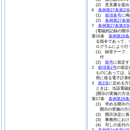
(2)
意見書を提出
6
条例第27条第2項
(1)
前項各号
に掲
(2)
条例第27条
7
条例第27条第3項
(電磁的記録の開示
第16条
条例第28条
る指令であって、
ログラムにより行
(1)
録音テープ、
付
(2)
前号
に規定す
2
前項第2号
の規定
ものにあっては、
用に係る電子計算
3
前2項
に定める方
ときは、当該電磁
(開示の実施の方法
第17条
条例第28条
(1)
求める開示の
開示の実施の方法
(2)
開示決定に係
(3)
事務所におけ
(4)
写しの送付の