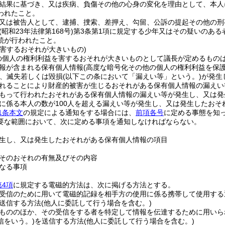
結果に基づき、又は疾病、負傷その他の心身の変化を理由として、本人
われたこと。
又は被告人として、逮捕、捜索、差押え、勾留、公訴の提起その他の刑
(昭和23年法律第168号)
第3条第1項に規定する少年又はその疑いのあ
続が行われたこと。
を害するおそれが大きいもの)
の個人の権利利益を害するおそれが大きいものとして議長が定めるもの
報が含まれる保有個人情報
(高度な暗号化その他の個人の権利利益を保
、滅失若しくは毀損
(以下この条において「漏えい等」という。)
が発生
れることにより財産的被害が生じるおそれがある保有個人情報の漏えい
もって行われたおそれがある保有個人情報の漏えい等が発生し、又は発
に係る本人の数が100人を超える漏えい等が発生し、又は発生したおそ
1条本文
の規定による通知をする場合には、
前項各号
に定める事態を知
要な範囲において、次に定める事項を通知しなければならない。
生し、又は発生したおそれがある保有個人情報の項目
そのおそれの有無及びその内容
なる事項
第4項
に規定する電磁的方法は、次に掲げる方法とする。
受信のために用いて電磁的記録を相手方の使用に係る携帯して使用する
送信する方法
(他人に委託して行う場合を含む。)
もののほか、その受信をする者を特定して情報を伝達するために用いら
信をいう。)
を送信する方法
(他人に委託して行う場合を含む。)