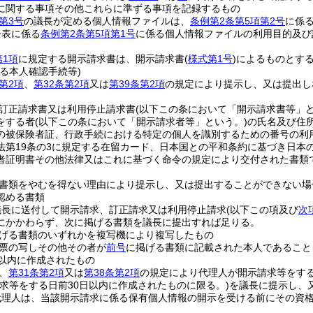
に関する事項その他これらに準ずる事項を記録するもの
第3号
の議長が定める個人情報ファイルは、
条例第2条第5項第2号
に係
公表に係る
条例第2条第5項第1号
に係る個人情報ファイルの利用目的及び
第1項
に規定する開示請求書は、開示請求書
(
様式第1号
)
によるものとす
る本人確認手続等)
第2項
、
第32条第2項
又は
第39条第2項
の規定により提示し、又は提出し
訂正請求書又は利用停止請求書
(以下この条において「開示請求書等」と
をする者
(以下この条において「開示請求者等」という。)
の氏名及び住
の被保険者証、行政手続における特定の個人を識別するための番号の利
法第19条の3に規定する在留カード、日本国との平和条約に基づき日本
者証明書その他法律又はこれに基づく命令の規定により交付された書類
書類をやむを得ない理由により提示し、又は提出することができない場
認める書類
議長に送付して開示請求、訂正請求又は利用停止請求
(以下この項及び
次
にかかわらず、次に掲げる書類を議長に提出すれば足りる。
げる書類のいずれかを複写機により複写したもの
票の写しその他その者が
前号
に掲げる書類に記載された本人であること
日以内に作成されたもの
、
第31条第2項
又は
第38条第2項
の規定により代理人が開示請求等をす
請求等をする日前30日以内に作成されたものに限る。)
を議長に提示し、
代理人は、当該開示請求に係る保有個人情報の開示を受ける前にその資