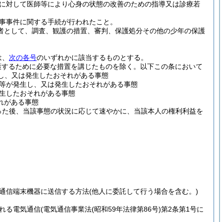
に対して医師等により心身の状態の改善のための指導又は診療若
事事件に関する手続が行われたこと。
る者として、調査、観護の措置、審判、保護処分その他の少年の保護
は、
次の各号
のいずれかに該当するものとする。
護するために必要な措置を講じたものを除く。以下この条において
し、又は発生したおそれがある事態
等が発生し、又は発生したおそれがある事態
生したおそれがある事態
れがある事態
った後、当該事態の状況に応じて速やかに、当該本人の権利利益を
通信端末機器に送信する方法
(他人に委託して行う場合を含む。)
れる電気通信
(電気通信事業法
(昭和59年法律第86号)
第2条第1号に