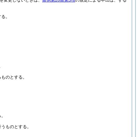
を変更しないときは、
条例第28条第3項
の規定による申出は、する
する。
。
るものとする。
る。
行うものとする。