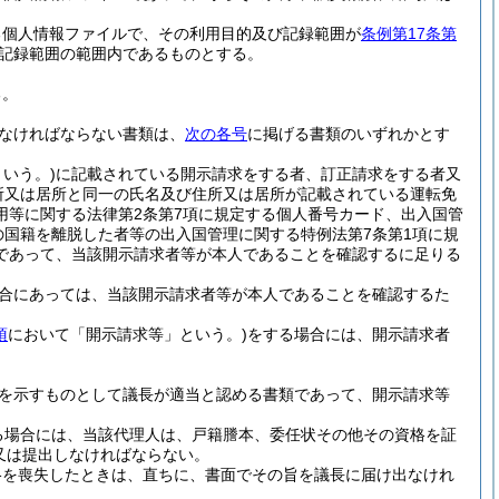
る個人情報ファイルで、その利用目的及び記録範囲が
条例第17条第
記録範囲の範囲内であるものとする。
る。
なければならない書類は、
次の各号
に掲げる書類のいずれかとす
いう。)
に記載されている開示請求をする者、訂正請求をする者又
所又は居所と同一の氏名及び住所又は居所が記載されている運転免
用等に関する法律第2条第7項に規定する個人番号カード、出入国管
の国籍を離脱した者等の出入国管理に関する特例法第7条第1項に規
であって、当該開示請求者等が本人であることを確認するに足りる
合にあっては、当該開示請求者等が本人であることを確認するた
項
において「開示請求等」という。)
をする場合には、開示請求者
を示すものとして議長が適当と認める書類であって、開示請求等
る場合には、当該代理人は、戸籍謄本、委任状その他その資格を証
又は提出しなければならない。
格を喪失したときは、直ちに、書面でその旨を議長に届け出なけれ