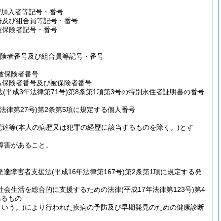
び加入者等記号・番号
番号及び組合員等記号・番号
被保険者記号・番号
る保険者番号及び組合員等記号・番号
被保険者番号
する保険者番号及び被保険者番号
法
(平成3年法律第71号)
第8条第1項第3号の特別永住者証明書の番号
年法律第27号)
第2条第5項に規定する個人番号
記述等
(本人の病歴又は犯罪の経歴に該当するものを除く。)
とす
障害があること。
(発達障害者支援法
(平成16年法律第167号)
第2条第1項に規定する発
社会生活を総合的に支援するための法律
(平成17年法律第123号)
第4
あるもの
いう。)
により行われた疾病の予防及び早期発見のための健康診断