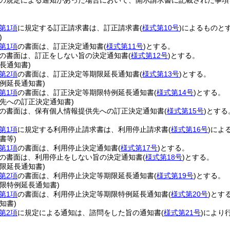
の規定による通知があった場合において、開示請求書に記載された事項
第1項
に規定する訂正請求書は、訂正請求書
(
様式第10号
)
によるものと
)
第1項
の書面は、訂正決定通知書
(
様式第11号
)
とする。
の書面は、訂正をしない旨の決定通知書
(
様式第12号
)
とする。
長通知書)
第2項
の書面は、訂正決定等期限延長通知書
(
様式第13号
)
とする。
例延長通知書)
第1項
の書面は、訂正決定等期限特例延長通知書
(
様式第14号
)
とする。
先への訂正決定通知書)
の書面は、保有個人情報提供先への訂正決定通知書
(
様式第15号
)
とする
第1項
に規定する利用停止請求書は、利用停止請求書
(
様式第16号
)
によ
書等)
第1項
の書面は、利用停止決定通知書
(
様式第17号
)
とする。
の書面は、利用停止をしない旨の決定通知書
(
様式第18号
)
とする。
限延長通知書)
第2項
の書面は、利用停止決定等期限延長通知書
(
様式第19号
)
とする。
限特例延長通知書)
第1項
の書面は、利用停止決定等期限特例延長通知書
(
様式第20号
)
とす
知書)
第2項
に規定による通知は、諮問をした旨の通知書
(
様式第21号
)
により