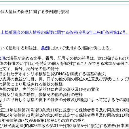
の個人情報の保護に関する条例施行規程
、
上松町議会の個人情報の保護に関する条例
(令和5年上松町条例第12号
おいて使用する用語は、
条例
において使用する用語の例による。
2項
の議長が定める文字、番号、記号その他の符号は、次に掲げるもの
体の特徴のいずれかを特定の個人を識別することができる水準が確保さ
た文字、番号、記号その他の符号
取されたデオキシリボ核酸
(別名DNA)
を構成する塩基の配列
び皮膚の色並びに目、鼻、口その他の顔の部位の位置及び形状によって
の起伏により形成される線状の模様
声帯の振動、声門の開閉並びに声道の形状及びその変化
姿勢及び両腕の動作、歩幅その他の歩行の態様
は手の甲若しくは指の皮下の静脈の分岐及び端点によって定まるその静
紋
大正11年法律第70号)
第3条第11項に規定する保険者番号及び同条第12
昭和14年法律第73号)
第2条第10項に規定する保険者番号及び同条第11
6年法律第267号)
第6条第1項第1号の旅券の番号
び難民認定法
(昭和26年政令第319号)
第2条第5号に規定する旅券
(日本