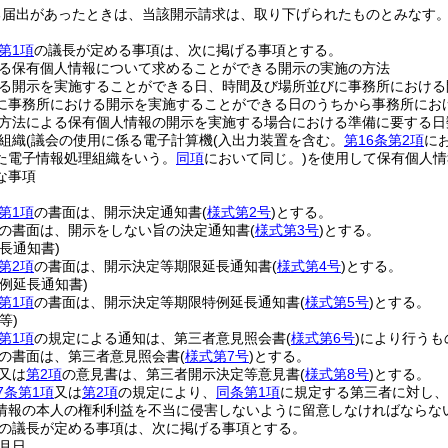
る届出があったときは、当該開示請求は、取り下げられたものとみなす
第1項
の議長が定める事項は、次に掲げる事項とする。
る保有個人情報について求めることができる開示の実施の方法
る開示を実施することができる日、時間及び場所並びに事務所における
に事務所における開示を実施することができる日のうちから事務所にお
方法による保有個人情報の開示を実施する場合における準備に要する日
組織
(議会の使用に係る電子計算機
(入出力装置を含む。
第16条第2項
に
た電子情報処理組織をいう。
同項
において同じ。)
を使用して保有個人情
な事項
第1項
の書面は、開示決定通知書
(
様式第2号
)
とする。
の書面は、開示をしない旨の決定通知書
(
様式第3号
)
とする。
長通知書)
第2項
の書面は、開示決定等期限延長通知書
(
様式第4号
)
とする。
例延長通知書)
第1項
の書面は、開示決定等期限特例延長通知書
(
様式第5号
)
とする。
等)
第1項
の規定による通知は、第三者意見照会書
(
様式第6号
)
により行うも
の書面は、第三者意見照会書
(
様式第7号
)
とする。
又は
第2項
の意見書は、第三者開示決定等意見書
(
様式第8号
)
とする。
7条第1項
又は
第2項
の規定により、
同条第1項
に規定する第三者に対し、
情報の本人の権利利益を不当に侵害しないように留意しなければならな
の議長が定める事項は、次に掲げる事項とする。
月日