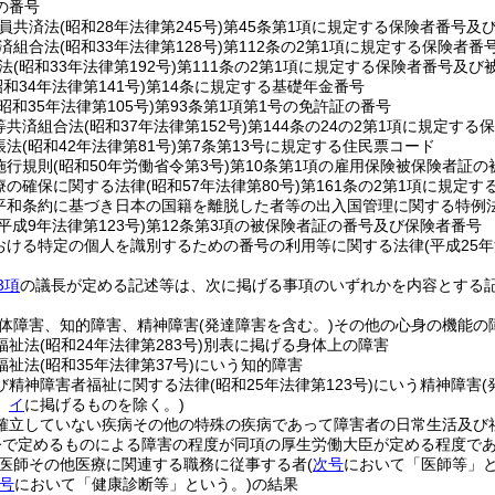
の番号
員共済法
(昭和28年法律第245号)
第45条第1項に規定する保険者番号及
済組合法
(昭和33年法律第128号)
第112条の2第1項に規定する保険者
法
(昭和33年法律第192号)
第111条の2第1項に規定する保険者番号及び
昭和34年法律第141号)
第14条に規定する基礎年金番号
(昭和35年法律第105号)
第93条第1項第1号の免許証の番号
等共済組合法
(昭和37年法律第152号)
第144条の24の2第1項に規定す
帳法
(昭和42年法律第81号)
第7条第13号に規定する住民票コード
施行規則
(昭和50年労働省令第3号)
第10条第1項の雇用保険被保険者証の
療の確保に関する法律
(昭和57年法律第80号)
第161条の2第1項に規定
平和条約に基づき日本の国籍を離脱した者等の出入国管理に関する特例
(平成9年法律第123号)
第12条第3項の被保険者証の番号及び保険者番号
おける特定の個人を識別するための番号の利用等に関する法律
(平成25
3項
の議長が定める記述等は、次に掲げる事項のいずれかを内容とする
体障害、知的障害、精神障害
(発達障害を含む。)
その他の心身の機能の
福祉法
(昭和24年法律第283号)
別表に掲げる身体上の障害
福祉法
(昭和35年法律第37号)
にいう知的障害
び精神障害者福祉に関する法律
(昭和25年法律第123号)
にいう精神障害
、
イ
に掲げるものを除く。)
確立していない疾病その他の特殊の疾病であって障害者の日常生活及び
令で定めるものによる障害の程度が同項の厚生労働大臣が定める程度で
医師その他医療に関連する職務に従事する者
(
次号
において「医師等」と
号
において「健康診断等」という。)
の結果