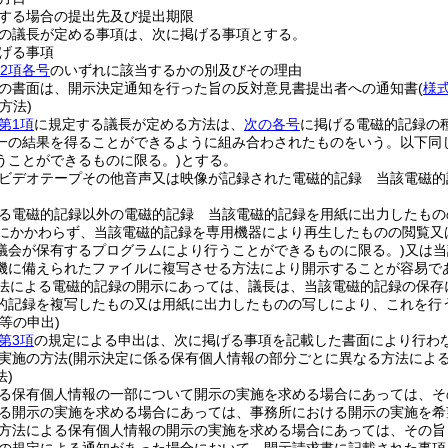
する場合の提出先及び提出期限
の議長が定める事項は、次に掲げる事項とする。
げる事項
第2項各号
のいずれに該当するかの別及びその理由
の書面は、開示決定通知を行った旨の反対意見書提出者への通知書
(
様
方法)
第1項
に規定する議長が定める方法は、
次の各号
に掲げる電磁的記録の
一の結果を得ることができるように組み合わされたものをいう。以下同じ
うことができるものに限る。)
とする。
ビデオテープその他音声又は映像が記録された電磁的記録 当該電磁的
る電磁的記録以外の電磁的記録 当該電磁的記録を用紙に出力したもの
にかかわらず、当該電磁的記録を専用機器により再生したものの閲覧又
議会が保有するプログラムにより行うことができるものに限る。)
又は当
機に備えられたファイルに複写させる方法により開示することが容易で
法による電磁的記録の開示にあっては、議長は、当該電磁的記録の保存
的記録を複写したもの又は用紙に出力したものの写しにより、これを行
等の申出)
第3項
の規定による申出は、次に掲げる事項を記載した書面により行わ
実施の方法
(開示決定に係る保有個人情報の部分ごとに異なる方法によ
)
る保有個人情報の一部について開示の実施を求める場合にあっては、そ
る開示の実施を求める場合にあっては、事務所における開示の実施を希
方法による保有個人情報の開示の実施を求める場合にあっては、その旨