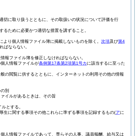
適切に取り扱うとともに、その取扱いの状況について評価を行
するために必要かつ適切な措置を講ずること。
により個人情報ファイル簿に掲載しないものを除く。
次項
及び
第4
ればならない。
。
人情報ファイル簿を修正しなければならない。
の個人情報ファイルが
条例第17条第2項第1号カ
に該当するに至った
一般の閲覧に供するとともに、インターネットの利用その他の情報
ルの別
ファイルがあるときは、その旨
イルとする。
厚生に関する事項その他これらに準ずる事項を記録するもの
(
ア
に
る個人情報ファイルであって、専らその人事、議員報酬、給与又は