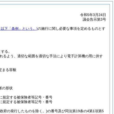
令和5年3月24日
議会告示第3号
。以下「条例」という。)
の施行に関し必要な事項を定めるものとす
とする。
れるよう、適切な範囲を適切な手法により電子計算機の用に供す
定まる容貌
脈の形状
項に規定する被保険者等記号・番号
項に規定する被保険者等記号・番号
国政府の発行したものを除く。)
の番号及び同法第19条の4第1項第5