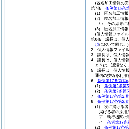
(匿名加工情報の安
第7条
条例第16条
(1)
匿名加工情報
(2)
匿名加工情報
い、その結果に
(3)
匿名加工情報
(個人情報ファイル
第8条
議長は、個
項
において同じ。)
2
個人情報ファイ
3
議長は、個人情
4
議長は、個人情
ときは、遅滞なく
5
議長は、個人情
通信の技術を利用
6
条例第17条第1項
(1)
条例第2条第
(2)
条例第2条第
7
条例第17条第2項
8
条例第17条第2項
(1)
次に掲げる者
掲げる者の採用
ア
執行機関の
イ
条例第17条
(2)
条例第17条第