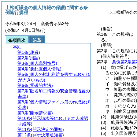
上松町議会の個人情報の保護に関する条
例施行規程
○上松町議会
令和5年3月24日 議会告示第3号
(趣旨)
(令和5年4月1日施行)
第1条
この規程は
る。
条項目次
沿革
(用語)
本則
第2条
この規程に
第1条
(趣旨)
(個人識別符号)
第2条
(用語)
第3条
条例第2条第
第3条
(個人識別符号)
(1)
次に掲げる身
第4条
(要配慮個人情報)
るために変換し
第5条
(個人の権利利益を害するおそれ
ア
細胞から採
が大きいもの)
イ
顔の骨格及
第6条
(電磁的方法)
ウ
虹彩の表面
第7条
(匿名加工情報の安全管理措置の
エ
発声の際の
基準)
オ
歩行の際の
第8条
(個人情報ファイル簿の作成及び
カ
手のひら又
公表)
キ
指紋又は掌
第9条
(開示請求書)
(2)
健康保険法
(
第10条
(開示請求等における本人確認
(3)
船員保険法
(
手続等)
(4)
旅券法
(昭和2
第11条
(開示決定の通知)
(5)
出入国管理及
第12条
(開示決定通知書)