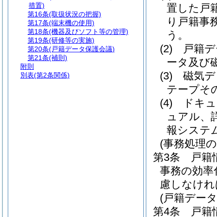
措置)
置した戸
第16条
(取扱状況の把握)
り戸籍事
第17条
(端末機の使用)
第18条
(機器及びソフト等の管理)
う。
第19条
(研修等の実施)
(2)
戸籍デ
第20条
(戸籍データ保護会議)
第21条
(補則)
ータ及び
附則
(3)
磁気デ
別表
(第2条関係)
テープそ
(4)
ドキュ
ュアル、
報システ
(事務処理の
第3条
戸籍
事務の効率
慮しなけれ
(戸籍データ
第4条
戸籍