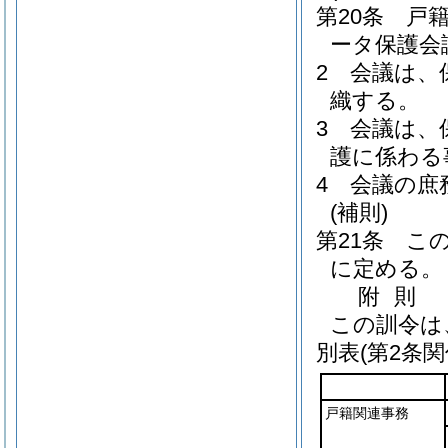
第20条
戸
ータ保護会
2
会議は、
織する。
3
会議は、
護に係わる
4
会議の庶
(補則)
第21条
こ
に定める。
附
則
この訓令は
別表
(第2条関
戸籍関連事務