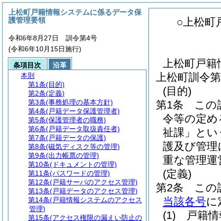
上松町戸籍情報システムに係るデータ保
護管理要領
○上松町
令和6年8月27日 訓令第4号
(令和6年10月15日施行)
上松町戸籍
条項目次
沿革
上松町訓令第
本則
第1条
(目的)
(目的)
第2条
(定義)
第3条
(事務処理の基本方針)
第1条
この
第4条
(戸籍データ保護管理者)
令等の定め
第5条
(保護管理者の職務)
第6条
(戸籍データ取扱責任者)
祉課」とい
第7条
(戸籍データの保護)
護及び管理
第8条
(磁気ディスク等の管理)
第9条
(出力帳票の管理)
重な管理運
第10条
(ドキュメントの管理)
(定義)
第11条
(パスワードの管理)
第12条
(戸籍サーバのアクセス管理)
第2条
この
第13条
(戸籍データのアクセス管理)
当該各号
に
第14条
(戸籍情報システムのアクセス
管理)
(1)
戸籍情
第15条
(アクセス権限の漏えい防止の