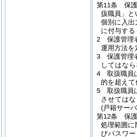
第11条
保
扱職員」と
個別に入出
に付与する
2
保護管理
運用方法を
3
保護管理
してはなら
4
取扱職員
的を超えて
5
取扱職員
させてはな
(戸籍サー
第12条
保
処理範囲に
びパスワー