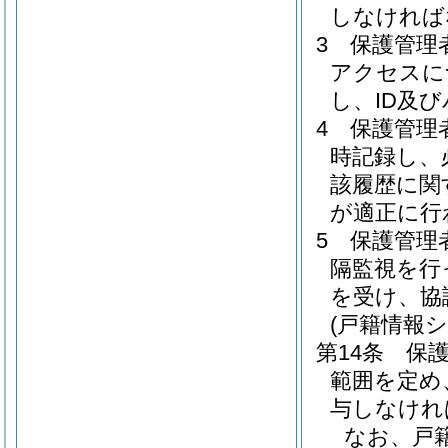
しなければ
3
保護管理
アクセスに
し、ID及
4
保護管理
時記録し、
該履歴に関
が適正に行
5
保護管理
隔監視を行
を受け、協
(戸籍情報
第14条
保
範囲を定め
与しなけれ
なお、戸