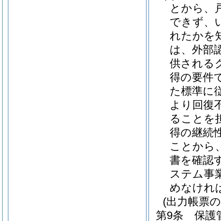
とから、
できず、
れたかを
は、外部認
供される
得の要件
た標準に
より回復
ることを
得の継続
ことから
書を確認
ステム事
めなけれ
(出力帳票の
第9条
保護