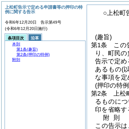
上松町告示で定める申請書等の押印の特
例に関する告示
○上松町
令和6年12月20日 告示第49号
(令和6年12月20日施行)
(趣旨)
条項目次
沿革
第1条
この
本則
第1条
(趣旨)
り、町民の
第2条
(押印の特例)
附則
告示で定め
あるもの
(
な事項を定
(押印の特例
第2条
上松
るものにつ
印を省略す
附
則
この告示は