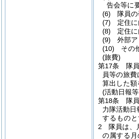
告会等に
(6)
隊員の
(7)
定住に
(8)
定住に
(9)
外部ア
(10)
その
(旅費)
第17条
隊
員等の旅費
算出した額
(活動日報等
第18条
隊
力隊活動日
するものと
2
隊員は、
の属する月