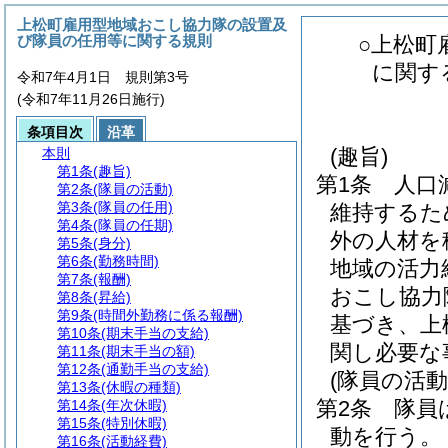
上松町雇用型地域おこし協力隊の設置及
び隊員の任用等に関する規則
○上松町
に関す
令和7年4月1日 規則第3号
(令和7年11月26日施行)
条項目次
沿革
(趣旨)
本則
第1条
(趣旨)
第1条
人口
第2条
(隊員の活動)
第3条
(隊員の任用)
維持するた
第4条
(隊員の任期)
外の人材を
第5条
(身分)
第6条
(勤務時間)
地域の活力
第7条
(報酬)
おこし協力
第8条
(昇給)
第9条
(時間外勤務に係る報酬)
基づき、上
第10条
(期末手当の支給)
関し必要な
第11条
(期末手当の額)
第12条
(通勤手当の支給)
(隊員の活動
第13条
(休暇の種類)
第2条
隊員
第14条
(年次休暇)
第15条
(特別休暇)
動を行う。
第16条
(活動経費)