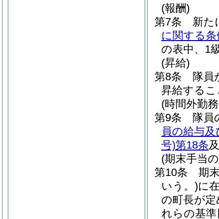
(報酬)
第7条
新た
に関する条
の表中、1
(昇給)
第8条
隊員
昇給するこ
(時間外勤務
第9条
隊員
員の給与及
号)
第18条
(期末手当の
第10条
期末
いう。)
に
の町長が定
れらの基準