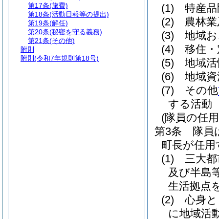
第17条
(旅費)
(1)
特産品
第18条
(活動日報等の提出)
(2)
農林業
第19条
(解任)
第20条
(秘密を守る義務)
(3)
地域お
第21条
(その他)
(4)
移住・
附則
附則
(令和7年規則第18号)
(5)
地域活
(6)
地域資
(7)
その他
する活動
(隊員の任用
第3条
隊員
町長が任用
(1)
三大都
及び半島
生活拠点
(2)
心身と
に地域活