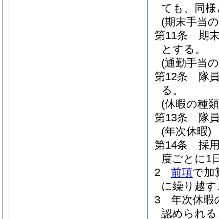
ても、同様
(期末手当の
第11条
期末
とする。
(通勤手当の
第12条
隊
る。
(休暇の種類
第13条
隊
(年次休暇)
第14条
採
度ごとに1
2
前項
で加
に繰り越す
3
年次休暇
認められる