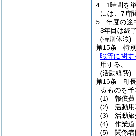
4
1時間を
には、7時
5
年度の途
3年目は終
(特別休暇)
第15条
特
暇等に関す
用する。
(活動経費)
第16条
町
るものを予
(1)
報償費
(2)
活動用
(3)
活動旅
(4)
作業道
(5)
関係者