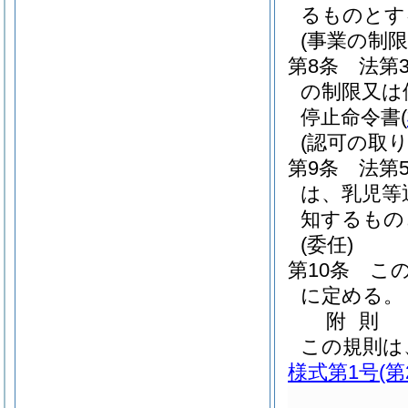
るものとす
(事業の制限
第8条
法第
の制限又は
停止命令書
(
(認可の取り
第9条
法第
は、乳児等
知するもの
(委任)
第10条
こ
に定める。
附
則
この規則は
様式第1号
(