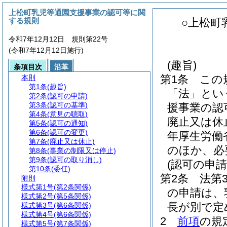
上松町乳児等通園支援事業の認可等に関
する規則
○上松町
令和7年12月12日 規則第22号
(令和7年12月12日施行)
(趣旨)
条項目次
沿革
第1条
この
本則
第1条
(趣旨)
「法」とい
第2条
(認可の申請)
第3条
(認可の基準)
援事業の認
第4条
(意見の聴取)
廃止又は休
第5条
(認可の通知)
第6条
(認可の変更)
年厚生労働
第7条
(廃止又は休止)
のほか、必
第8条
(事業の制限又は停止)
第9条
(認可の取り消し)
(認可の申請
第10条
(委任)
第2条
法第
附則
様式第1号
(第2条関係)
の申請は、
様式第2号
(第5条関係)
長が別で定
様式第3号
(第6条関係)
様式第4号
(第6条関係)
2
前項
の規
様式第5号
(第7条関係)