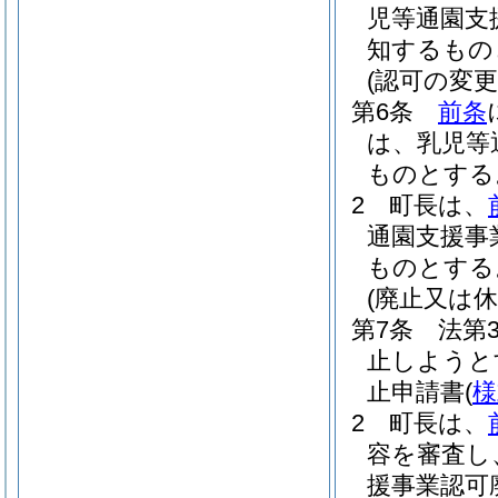
児等通園支
知するもの
(認可の変更
第6条
前条
は、乳児等
ものとする
2
町長は、
通園支援事
ものとする
(廃止又は休
第7条
法第
止しようと
止申請書
(
様
2
町長は、
容を審査し
援事業認可