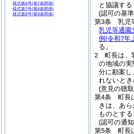
様式第6号
(第7条関係)
と協議する
様式第7号
(第8条関係)
(認可の基準
様式第8号
(第9条関係)
第3条
乳児
乳児等通園
例
(令和7年
る。
2
町長は、
の地域の実
分に勘案し
れないとき
(意見の聴取
第4条
町長
きは、あら
ものとする
(認可の通知
第5条
町長