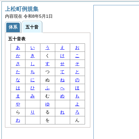
上松町例規集
内容現在 令和8年5月1日
体系
五十音
五十音表
あ
い
う
え
お
か
き
く
け
こ
さ
し
す
せ
そ
た
ち
つ
て
と
な
に
ぬ
ね
の
は
ひ
ふ
へ
ほ
ま
み
む
め
も
や
ゆ
よ
ら
り
る
れ
ろ
わ
を
ん