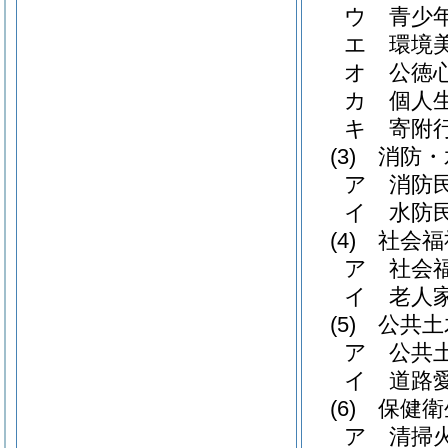
ウ
青少
エ
環境
オ
公徳
カ
個人
キ
寄附
(3)
消防・
ア
消防
イ
水防
(4)
社会福
ア
社会
イ
老人
(5)
公共土
ア
公共
イ
道路
(6)
保健衛
ア
清掃