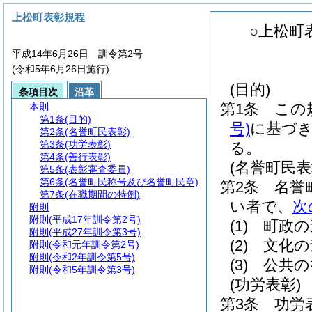
上松町表彰規程
○上松町
平成14年6月26日 訓令第2号
(令和5年6月26日施行)
(目的)
条項目次
沿革
第1条
この
本則
第1条
(目的)
号)
に基づ
第2条
(名誉町民表彰)
第3条
(功労表彰)
る。
第4条
(善行表彰)
(名誉町民表
第5条
(表彰審査委員)
第6条
(名誉町民称号及び名誉町民章)
第2条
名誉
第7条
(在職期間の特例)
い者で、
次
附則
附則
(平成17年訓令第2号)
(1)
町政の
附則
(平成27年訓令第3号)
(2)
文化の
附則
(令和元年訓令第2号)
附則
(令和2年訓令第5号)
(3)
公共の
附則
(令和5年訓令第3号)
(功労表彰)
第3条
功労