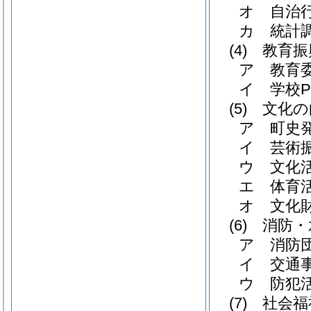
オ
自治
カ
統計
(4)
教育振
ア
教育委
イ
学校P
(5)
文化の
ア
町史
イ
芸術
ウ
文化
エ
体育
オ
文化
(6)
消防・
ア
消防
イ
交通
ウ
防犯活
(7)
社会福