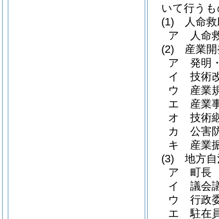
いて行うも
(1)
人命救
ア
人命
(2)
産業開
ア
発明
イ
技術
ウ
産業
エ
産業
オ
技術
カ
公害
キ
産業
(3)
地方自
ア
町長
イ
議会議
ウ
行政委
エ
駐在員