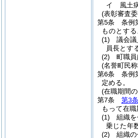
イ
風土
(表彰審査委
第5条
条例
ものとする
(1)
議会議
員長とす
(2)
町職員
(名誉町民
第6条
条例
定める。
(在職期間の
第7条
第3
もって在職
(1)
組織を
乗じた年
(2)
組織の