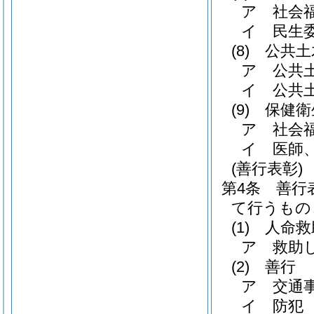
ア
社会
イ
民生
(8)
公共土
ア
公共
イ
公共
(9)
保健衛
ア
社会
イ
医師
(善行表彰)
第4条
善行
て行うもの
(1)
人命救
ア
救助
(2)
善行
ア
交通
イ
防犯