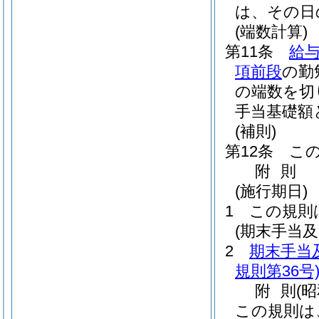
は、その日
(端数計算)
第11条
給与
項前段
の勤
の端数を切
手当基礎額
(補則)
第12条
こ
附
則
(施行期日)
1
この規則
(期末手当
2
期末手当
規則第36号
附
則
(
この規則は