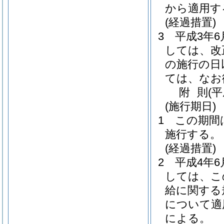
から適用す
(経過措置)
3
平成3年
しては、改
の施行の日
ては、なお
附
則
(
(施行期日)
1
この期間
施行する。
(経過措置)
2
平成4年
しては、こ
給に関する
について適
による。