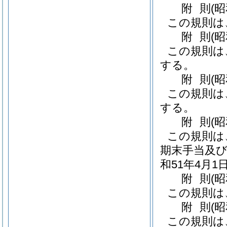
附
則
(
この規則は
附
則
(
この規則は
する。
附
則
(
この規則は
する。
附
則
(
この規則は
期末手当及び
和51年4月
附
則
(
この規則は
附
則
(
この規則は