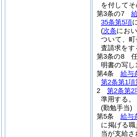
を付してそ
第3条の7
給
35条第5項
(
次条
におい
ついて、町
査請求をす
第3条の8
明書の写し
第4条
給与
第2条第1項
2
第2条第2
準用する。
(勤勉手当)
第5条
給与
に掲げる職
当が支給さ