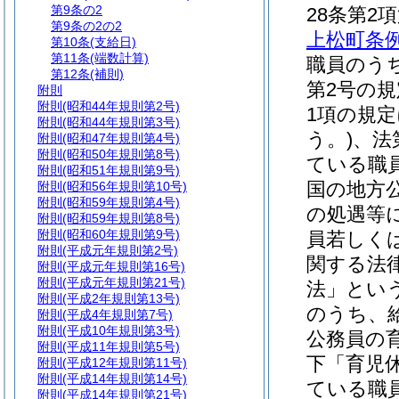
第9条の2
28条第2
第9条の2の2
上松町条例
第10条
(支給日)
第11条
(端数計算)
職員のう
第12条
(補則)
第2号の
附則
附則
(昭和44年規則第2号)
1項の規
附則
(昭和44年規則第3号)
う。)
、法
附則
(昭和47年規則第4号)
附則
(昭和50年規則第8号)
ている職
附則
(昭和51年規則第9号)
国の地方
附則
(昭和56年規則第10号)
附則
(昭和59年規則第4号)
の処遇等
附則
(昭和59年規則第8号)
附則
(昭和60年規則第9号)
員若しく
附則
(平成元年規則第2号)
関する法
附則
(平成元年規則第16号)
附則
(平成元年規則第21号)
法」という
附則
(平成2年規則第13号)
のうち、
附則
(平成4年規則第7号)
附則
(平成10年規則第3号)
公務員の
附則
(平成11年規則第5号)
下「育児
附則
(平成12年規則第11号)
附則
(平成14年規則第14号)
ている職
附則
(平成14年規則第21号)