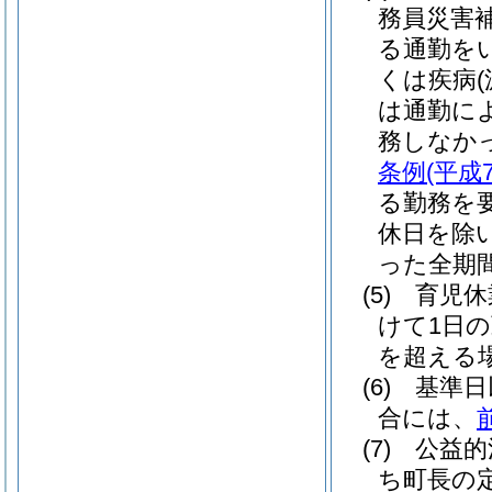
務員災害
る通勤を
くは疾病
は通勤に
務しなか
条例
(平成
る勤務を
休日を除
った全期
(5)
育児休
けて1日
を超える
(6)
基準日
合には、
(7)
公益的
ち町長の