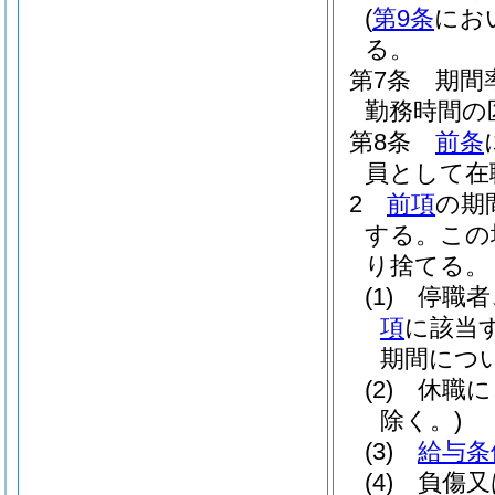
(
第9条
にお
る。
第7条
期間
勤務時間の
第8条
前条
員として在
2
前項
の期
する。
この
り捨てる。
(1)
停職者
項
に該当
期間につ
(2)
休職に
除く。)
(3)
給与条
(4)
負傷又