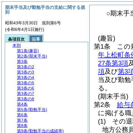
期末手当及び勤勉手当の支給に関する規
則
○期末手
昭和43年3月30日 規則第6号
(令和6年4月1日施行)
(趣旨)
条項目次
沿革
第1条
この
本則
第1条
(趣旨)
年上松町条
第2条
(期末手当)
第3条
27条第3項
第3条の2
項
及び
第3
第3条の3
第3条の4
当及び勤勉
第3条の5
る。
第3条の6
第3条の7
(期末手当)
第3条の8
第2条
給与
第4条
第5条
(勤勉手当)
に掲げる職
第6条
(1)
その退
第7条
第8条
地方公務
第9条
(勤勉手当の成績率)