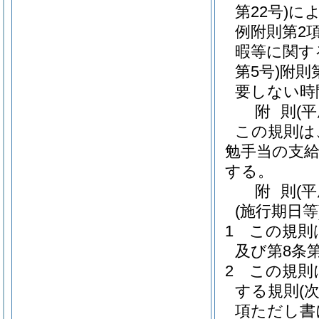
第22号)
に
例附則第2
暇等に関す
第5号)
附則
要しない時
附
則
(
この規則は
勉手当の支給
する。
附
則
(
(施行期日等
1
この規則
及び第8条
2
この規則
する規則
(
項ただし書