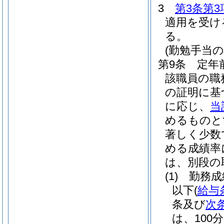
3
第3条第3
適用を受け
る。
(勤勉手当の
第9条
定年
該職員の職
の証明に基
に応じ、
当
めるものと
著しく少数
める成績率
は、別段の
(1)
勤務成
以下
(
給与
条及び
次
は、100分