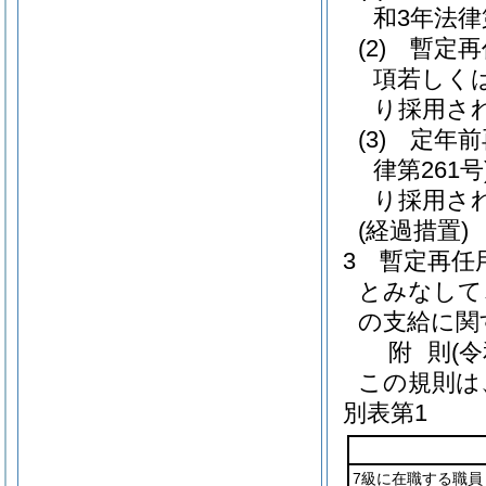
和3年法律
(2)
暫定再
項若しく
り採用さ
(3)
定年前
律第261号
り採用さ
(経過措置)
3
暫定再任
とみなして
の支給に関
附
則
(
この規則は
別表第1
7級に在職する職員