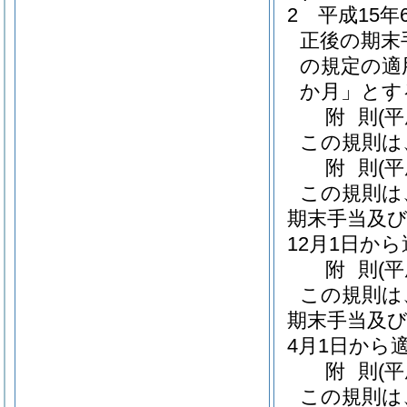
2
平成15
正後の期末
の規定の適
か月」とす
附
則
(
この規則は
附
則
(
この規則は
期末手当及び
12月1日か
附
則
(
この規則は
期末手当及び
4月1日から
附
則
(
この規則は