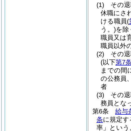
(1)
その退
休職にさ
ける職員
(
う。)
を除
職員又は
職員以外
(2)
その退
(以下
第7
までの間
の公務員
者
(3)
その退
務員とな
第6条
給与
条
に規定す
率」という