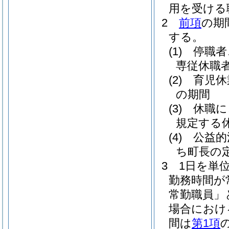
用を受ける
2
前項
の期
する。
(1)
停職者
専従休職
(2)
育児休
の期間
(3)
休職に
規定する
(4)
公益的
ち町長の
3
1日を単
勤務時間が
常勤職員」
場合におけ
間は
第1項