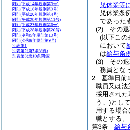
児休業等
附則
(平成14年規則第3号)
附則
(平成18年規則第9号)
児休業条
附則
(平成20年規則第4号)
附則
(平成20年規則第11号)
であった
附則
(平成27年規則第6号)
(2)
その退
附則
(平成28年規則第20号)
附則
(令和5年規則第13号)
(以下この
附則
(令和6年規則第9号)
において
別表第1
別表第2
(第7条関係)
は
給与条
別表第3
(第10条関係)
(3)
その退
務員とな
2
基準日前
職員又は法
採用された
う。)
とし
用する場合
職とする。
第3条
給与