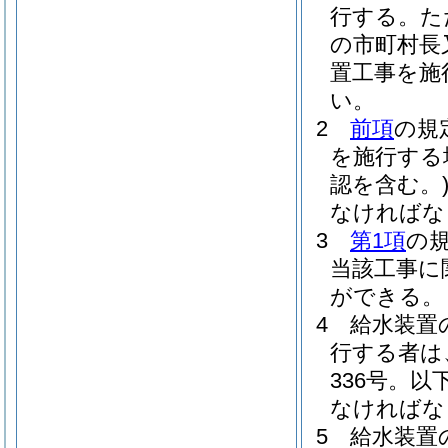
行する。
た
の市町村長
置工事を施
い。
2
前項
の規
を施行する
認を含む。
なければな
3
第1項
の
当該工事に
ができる。
4
給水装置
行する者は
336号。以
なければな
5
給水装置