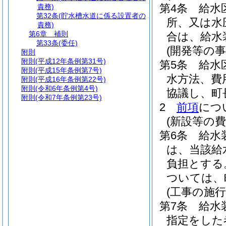
第4条
給水
責務)
第32条
(貯水槽水道に係る設置者の
所、又は水
責務)
第6章
補則
合は、給水
第33条
(委任)
(開発等の事
附則
附則
(平成12年条例第31号)
第5条
給水
附則
(平成15年条例第7号)
水方法、費
附則
(平成16年条例第22号)
附則
(令和6年条例第4号)
協議し、町
附則
(令和7年条例第23号)
2
前項
につ
(新設等の費
第6条
給水
は、当該給
負担とする
ついては、
(工事の施行
第7条
給水
指定をした