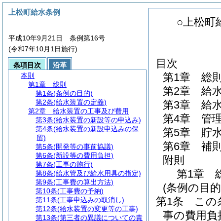
上松町給水条例
○上松町
平成10年9月21日 条例第16号
(令和7年10月1日施行)
目次
条項目次
沿革
第1章
総
本則
第1章
総則
第2章
給
第1条
(条例の目的)
第2条
(給水装置の定義)
第3章
給
第2章
給水装置の工事及び費用
第4章
管
第3条
(給水装置の新設等の申込み)
第4条
(給水装置の新設申込みの保
第5章
貯
留)
第6章
補
第5条
(開発等の事前協議)
第6条
(新設等の費用負担)
附則
第7条
(工事の施行)
第1章
第8条
(給水管及び給水用具の指定)
第9条
(工事費の算出方法)
(条例の目的
第10条
(工事費の予納)
第1条
この
第11条
(工事申込みの取消し)
第12条
(給水装置の変更等の工事)
事の費用負
第13条
(第三者の異議についての責