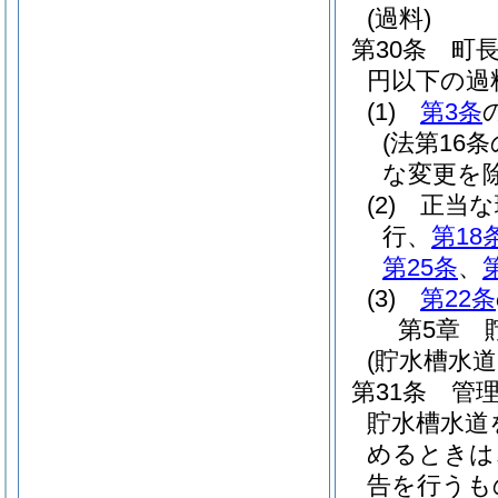
(過料)
第30条
町
円以下の過
(1)
第3条
(法第16
な変更を除
(2)
正当な
行、
第18
第25条
、
(3)
第22条
第5章
(貯水槽水
第31条
管
貯水槽水道
めるときは
告を行うも