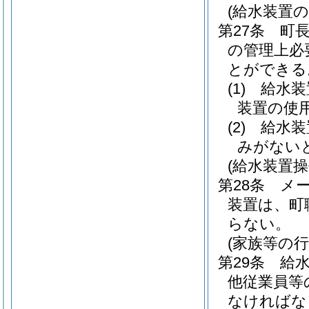
(給水装置の
第27条
町
の管理上必
とができる
(1)
給水装
装置の使
(2)
給水装
みがない
(給水装置操
第28条
メ
装置は、町
らない。
(家族等の
第29条
給
他従業員等
なければな