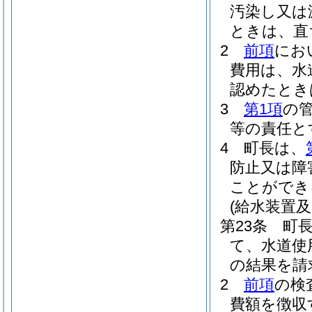
汚染し又は
ときは、直
2
前項
にお
費用は、水
認めたとき
3
第1項
の
等の責任と
4
町長は、
防止又は障
ことができ
(給水装置
第23条
町
て、水道使
の結果を請
2
前項
の検
費額を徴収