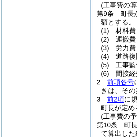
(工事費の算
第9条
町長
額とする。
(1)
材料費
(2)
運搬費
(3)
労力費
(4)
道路復
(5)
工事監
(6)
間接経
2
前項各号
きは、その
3
前2項
に
町長が定め
(工事費の予
第10条
町
て算出した