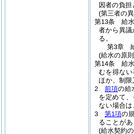
因者の負担
(第三者の
第13条
給
者から異議
る。
第3章
(給水の原則
第14条
給
むを得ない
ほか、制限
2
前項
の給
を定めて、
ない場合は
3
第1項
の
ることがあ
(給水契約の