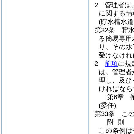
2
管理者は
に関する情
(貯水槽水
第32条
貯
る簡易専用
り、その水
受けなけれ
2
前項
に規
は、管理者
理し、及び
ければなら
第6章
(委任)
第33条
こ
附
則
この条例は