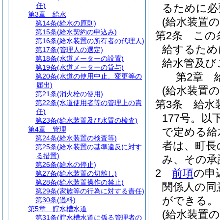
任)
るために必
第3章
給水
(給水装置の
第14条
(給水の原則)
第15条
(給水契約の申込み)
第2条
この
第16条
(給水装置の所有者の代理人)
給するため
第17条
(管理人の選定)
第18条
(水道メーターの設置)
給水管及び
第19条
(水道メーターの貸与)
第2章
第20条
(水道の使用中止、変更等の
届出)
(給水装置
第21条
(消火栓の使用)
第3条
給水
第22条
(水道使用者等の管理上の責
任)
177号。以
第23条
(給水装置及び水質の検査)
第4章
管理
で定める給
第24条
(給水装置の検査等)
者は、町長
第25条
(給水装置の基準違反に対す
る措置)
み、その承
第26条
(給水の停止)
2
前項
の申
第27条
(給水装置の切離し)
第28条
(給水装置操作の禁止)
関係人の同
第29条
(家族等の行為に対する責任)
ができる。
第30条
(過料)
第5章
貯水槽水道
(給水装置
第31条
(貯水槽水道に係る管理者の