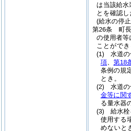
は当該給水
とを確認し
(給水の停止
第26条
町
の使用者等
ことができ
(1)
水道の
項
、
第18
条例の規
とき。
(2)
水道の
金等に関
る量水器
(3)
給水栓
使用する
めないと