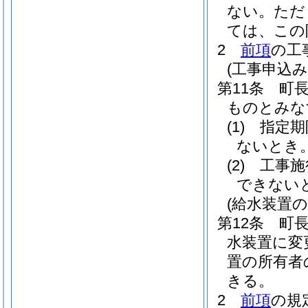
ない。
ただ
ては、この
2
前項
の工
(工事申込み
第11条
町
ものとみな
(1)
指定期
ないとき
(2)
工事施
できない
(給水装置
第12条
町
水装置に変
置の所有者
きる。
2
前項
の規