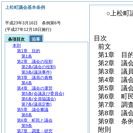
上松町議会基本条例
○上松町
平成23年3月16日 条例第6号
(平成27年12月18日施行)
目次
条項目次
沿革
前文
本則
第1章
目的
第1章
目
第1条
第2章
議会の役割
第2章
議
第2条
(議会の役割)
第3章
議
第3条
(議決事件)
第3章
議員の責務
第4章
議
第4条
第5章
議
第4章
議会の運営
第5条
(会議及び委員会)
第6章
町
第6条
(全員協議会)
第7章
調
第7条
(議員定数)
第5章
議会審議
第8章
議
第8条
第9章
条
第6章
町民と議会
第9条
附則
第7章
調査・研究