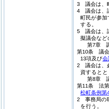
3
議会は、
4
議会は、
町民が参加
する。
5
議会は、
擬議会など
第7章
第10条
議
13項及び
会
2
議会は、
資するとと
第8章
第11条
法第
松町条例第4
2
事務局の
を行う。