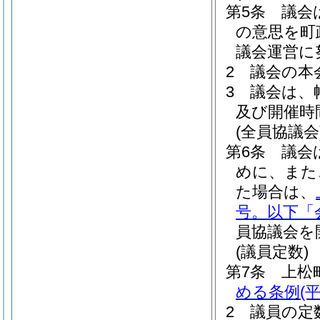
第5条
議会
の意思を町
議会運営に
2
議会の本
3
議会は、
及び開催時
(全員協議会
第6条
議会
めに、また
た場合は、
号。以下「
員協議会を
(議員定数)
第7条
上松
める条例
(
2
議員の定