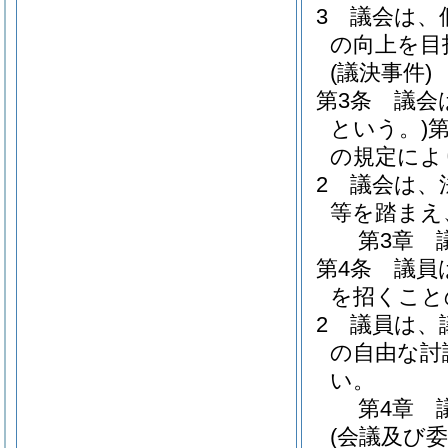
3
議会は、
の向上を目
(議決事件)
第3条
議会
という。)
の規定によ
2
議会は、
等を踏まえ
第3章
第4条
議員
を招くこと
2
議員は、
の自由な討
い。
第4章
(会議及び委