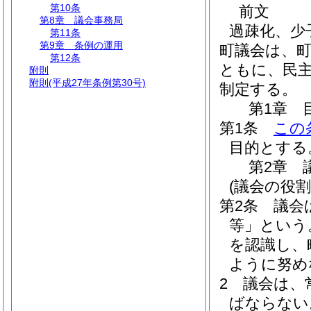
第10条
前文
第8章
議会事務局
過疎化、少
第11条
第9章
条例の運用
町議会は、
第12条
ともに、民
附則
附則
(平成27年条例第30号)
制定する。
第1章
第1条
この
目的とする
第2章
(議会の役割
第2条
議会
等」という
を認識し、
ように努め
2
議会は、
ばならない