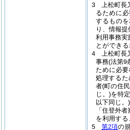
3
上松町長
るために必
するものを
り、情報提
利用事務実
とができる
4
上松町長
事務
(法第
ために必要
処理するた
者
(町の住
じ。)
を特
以下同じ。)
「住登外者
を利用する
5
第2項
の