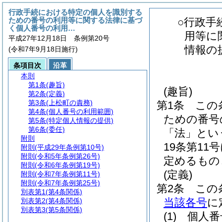
行政手続における特定の個人を識別する
ための番号の利用等に関する法律に基づ
○行政手
く個人番号の利用…
用等に
平成27年12月18日 条例第20号
情報の
(令和7年9月18日施行)
条項目次
沿革
本則
第1条
(趣旨)
(趣旨)
第2条
(定義)
第3条
(上松町の責務)
第1条
この
第4条
(個人番号の利用範囲)
ための番号
第5条
(特定個人情報の提供)
第6条
(委任)
「法」とい
附則
19条第1
附則
(平成29年条例第10号)
附則
(令和5年条例第26号)
定めるもの
附則
(令和6年条例第19号)
(定義)
附則
(令和7年条例第11号)
附則
(令和7年条例第25号)
第2条
この
別表第1
(第4条関係)
当該各号
に
別表第2
(第4条関係)
別表第3
(第5条関係)
(1)
個人番