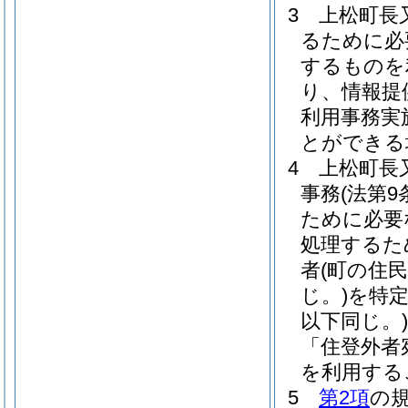
3
上松町長
るために必
するものを
り、情報提
利用事務実
とができる
4
上松町長
事務
(法第
ために必要
処理するた
者
(町の住
じ。)
を特
以下同じ。)
「住登外者
を利用する
5
第2項
の