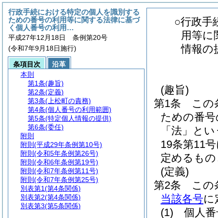
行政手続における特定の個人を識別する
ための番号の利用等に関する法律に基づ
○行政手
く個人番号の利用…
用等に
平成27年12月18日 条例第20号
情報の
(令和7年9月18日施行)
条項目次
沿革
本則
第1条
(趣旨)
(趣旨)
第2条
(定義)
第3条
(上松町の責務)
第1条
この
第4条
(個人番号の利用範囲)
ための番号
第5条
(特定個人情報の提供)
第6条
(委任)
「法」とい
附則
19条第1
附則
(平成29年条例第10号)
附則
(令和5年条例第26号)
定めるもの
附則
(令和6年条例第19号)
(定義)
附則
(令和7年条例第11号)
附則
(令和7年条例第25号)
第2条
この
別表第1
(第4条関係)
当該各号
に
別表第2
(第4条関係)
別表第3
(第5条関係)
(1)
個人番