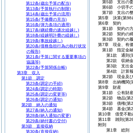
第5節
支出の
第12条
(歳出予算の配当)
第6節
小切手
第13条
(予算執行の制限)
第7節
支出の
第14条
(歳出予算の流用)
第5章
決算
(第98
第15条
(予備費の充当)
第6章
契約
第16条
(弾力条項の適用)
第1節
契約の
第17条
(継続費の逓次繰越し)
第2節
契約の
第18条
(繰越明許費の繰越し)
第3節
契約の
第19条
(事故繰越し)
第7章
現金、有
第20条
(債務負担行為の執行状況
第1節
指定金
の報告)
第1款
通則
(
第21条
(予算に関する重要事項の
第2款
収納
協議等)
第3款
支出
第22条
(予算関係台帳)
第4款
計算
第3章
収入
第2節
現金及
第1節
調定
第8章
出納機関
(
第23条
(調定の手続)
第9章
財産
第24条
(調定の時期)
第1節
公有財
第25条
(調定の変更等)
第2節
物品
(第
第26条
(調定の通知)
第3節
債権
(第
第2節
納入の通知
第4節
基金
(第
第27条
(納入の通知)
第10章
借受不動
第28条
(納入通知の変更)
第11章
雑則
(第2
第29条
(納付書の交付)
附則
第3節
直接収納
第1章
総則
第30条
(直接収納)