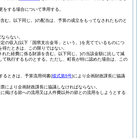
更をする場合について準用する。
含む。以下同じ。)
の配当は、予算の成立をもってなされたものと
ばならない。
特定の収入
(以下「国県支出金等」という。)
を充てているものにつ
を得たときは、この限りではない。
された経費に係る財源を含む。以下同じ。)
の当該金額に比して減
して執行するものとする。
ただし、町長が特に認めた場合は、この
するときは、予算流用伺書
(
様式第9号
)
により企画財政課長に協議
用票により企画財政課長に協議しなければならない。
次に掲げる節への流用又は人件費以外の節との流用をしようとする