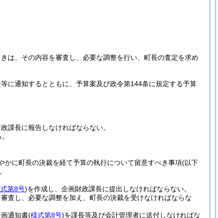
ときは、その内容を審査し、必要な調整を行い、町長の査定を求め
等に通知するとともに、予算案及び政令第144条に規定する予算
財政課長に報告しなければならない。
る。
やかに町長の決裁を経て予算の執行について留意すべき事項
(以下
。
式第8号
)
を作成し、企画財政課長に提出しなければならない。
を審査し、必要な調整を加え、町長の決裁を受けなければならな
計画通知書
(
様式第8号
)
を課長等及び会計管理者に送付しなければな