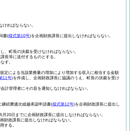
なければならない。
伺書
(
様式第10号
)
を企画財政課長に提出しなければならない。
査し、町長の決裁を受けなければならない。
該課長等に送付するものとする。
みなす。
項の規定による当該業務量の増加により増加する収入に相当する金額
第11号
)
を作成し、企画財政課長に協議のうえ、町長の決裁を受け
び会計管理者にその旨を通知しなければならない。
に継続費逓次繰越承認申請書
(
様式第12号
)
を企画財政課長に提出し
5月20日までに企画財政課長に提出しなければならない。
画財政課長に提出しなければならない。
用する。