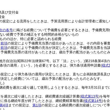
助及び交付金
資金
の規定による流用をしたときは、予算流用票により会計管理者に通知し
次の各号
に掲げる経費について予備費を必要とするときは、予備費充用
ない経費で予算の補正をする時間的余裕がないもの
もののほか、特に必要と認められる経費
、
前項
の規定により予備費充当票の提出があったときは、その内容を審
、
前項
の規定により予備費の充当が決定したときは、予備費充当票を当
り予備費充当票の送付があったときは、歳出予算の配当があったものと
地方自治法
(昭和22年法律第67号。以下「法」という。)
第218条第4
力条項の適用」という。)
を必要とするときは、弾力条項適用申請書
(
様式
。
の規定により弾力条項の適用が決定したときは、直ちに企画財政課長及
が決定した経費については、歳出予算の配当があったものとみなす。
し)
継続費を逓次に繰り越して使用しようとするときは、毎年3月31日まで
。
費を逓次に繰り越したときは、継続費逓次繰越計算書
(
様式第13号
)
を毎年
費に係る継続年度が終了したときは、継続費精算報告書
(
様式第14号
)
を企
第4項
までの規定は、
第1項
の規定による継続費の逓次繰越しについて準
し)