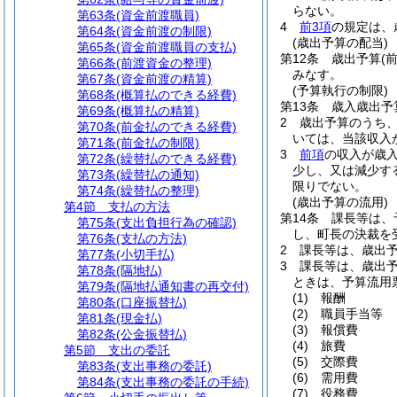
らない。
第63条
(資金前渡職員)
4
前3項
の規定は、
第64条
(資金前渡の制限)
(歳出予算の配当)
第65条
(資金前渡職員の支払)
第12条
歳出予算
(
第66条
(前渡資金の整理)
みなす。
第67条
(資金前渡の精算)
(予算執行の制限)
第68条
(概算払のできる経費)
第13条
歳入歳出予
第69条
(概算払の精算)
2
歳出予算のうち
第70条
(前金払のできる経費)
いては、当該収入
第71条
(前金払の制限)
3
前項
の収入が歳
第72条
(繰替払のできる経費)
少し、又は減少す
第73条
(繰替払の通知)
限りでない。
第74条
(繰替払の整理)
(歳出予算の流用)
第4節
支払の方法
第14条
課長等は、
第75条
(支出負担行為の確認)
し、町長の決裁を
第76条
(支払の方法)
2
課長等は、歳出
第77条
(小切手払)
3
課長等は、歳出
第78条
(隔地払)
ときは、予算流用
第79条
(隔地払通知書の再交付)
(1)
報酬
第80条
(口座振替払)
(2)
職員手当等
第81条
(現金払)
(3)
報償費
第82条
(公金振替払)
(4)
旅費
第5節
支出の委託
(5)
交際費
第83条
(支出事務の委託)
(6)
需用費
第84条
(支出事務の委託の手続)
(7)
役務費