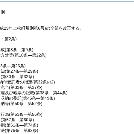
規則
成29年上松町規則第6号)の全部を改正する。
条・第2条)
編成
(第3条―第9条)
行方針等
(第10条―第22条)
23条―第26条)
通知
(第27条―第29条)
納
(第30条―第32条)
納付受託者の指定
(第32条の2)
び充当
(第33条―第37条)
整理及び帳票の記載
(第38条―第44条)
は収納の委託
(第45条―第49条)
予納等
(第50条―第52条)
担行為
(第53条―第56条)
令
(第57条―第60条)
特例
(第61条―第74条)
方法
(第75条―第82条)