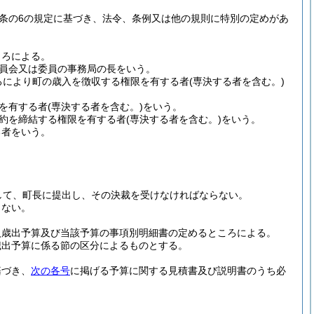
3条の6の規定に基づき、法令、条例又は他の規則に特別の定めがあ
ころによる。
員会又は委員の事務局の長をいう。
ろにより町の歳入を徴収する権限を有する者
(専決する者を含む。)
を有する者
(専決する者を含む。)
をいう。
約を締結する権限を有する者
(専決する者を含む。)
をいう。
る者をいう。
して、町長に提出し、その決裁を受けなければならない。
らない。
入歳出予算及び当該予算の事項別明細書の定めるところによる。
歳出予算に係る節の区分によるものとする。
基づき、
次の各号
に掲げる予算に関する見積書及び説明書のうち必