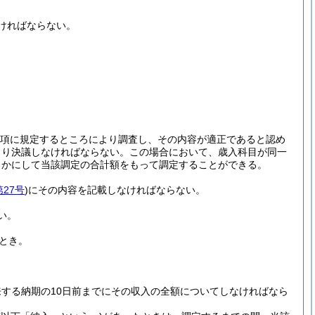
ければならない。
1項に規定するところにより調査し、その内容が適正であると認め
より決議しなければならない。
この場合において、歳入科目が同一
らかにして当該調定の合計額をもって調定することができる。
。
27号
)
にその内容を記載しなければならない。
い。
とき。
する納期の10日前までにその収入の全額についてしなければなら