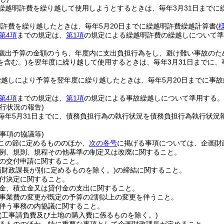
繰越明許費を繰り越して使用しようとするときは、毎年3月31日までに
許費を繰り越したときは、毎年5月20日までに繰越明許費繰越計算書
(
第4項
までの規定は、
第1項
の規定による繰越明許費の繰越しについて準
歳出予算の金額のうち、年度内に支出負担行為をし、避け難い事故のた
を含む。)
を翌年度に繰り越して使用するときは、毎年3月31日までに、
越しにより予算を翌年度に繰り越したときは、毎年5月20日までに事故
第4項
までの規定は、
第1項
の規定による事故繰越しについて準用する。
行状況の報告)
毎年5月31日までに、債務負担行為の執行状況を債務負担行為執行状況
事項の協議等)
この節に定めるもののほか、
次の各号
に掲げる事項については、企画財
例、規則、規程その他基準の制定又は改廃に関すること。
の交付申請に関すること。
画財政課長が別に定めるものを除く。)
の締結に関すること。
付決定に関すること。
金、積立金又は貸付金の支出に関すること。
事業費の変更が既定の予算の2割以上の変更を伴うこと。
伴う事務の内協議に関すること。
(工事請負費及び土地の購入費に係るものを除く。)