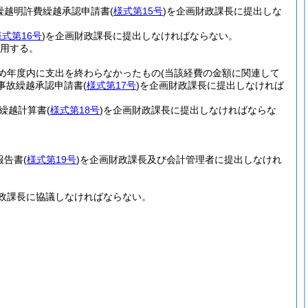
繰越明許費繰越承認申請書
(
様式第15号
)
を企画財政課長に提出しな
様式第16号
)
を企画財政課長に提出しなければならない。
用する。
め年度内に支出を終わらなかったもの
(当該経費の金額に関連して
事故繰越承認申請書
(
様式第17号
)
を企画財政課長に提出しなければ
繰越計算書
(
様式第18号
)
を企画財政課長に提出しなければならな
報告書
(
様式第19号
)
を企画財政課長及び会計管理者に提出しなけれ
政課長に協議しなければならない。