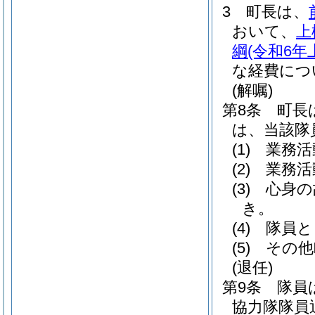
3
町長は、
おいて、
上
綱
(令和6年
な経費につ
(解嘱)
第8条
町長
は、当該隊
(1)
業務活
(2)
業務活
(3)
心身の
き。
(4)
隊員と
(5)
その他
(退任)
第9条
隊員
協力隊隊員