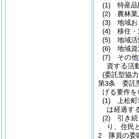
(1)
特産品
(2)
農林業
(3)
地域お
(4)
移住・
(5)
地域活
(6)
地域資
(7)
その他
資する活
(委託型協力
第3条
委託
げる要件を
(1)
上松町
は経過す
(2)
引き続
り、住民
2
隊員の委