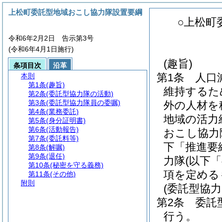
上松町委託型地域おこし協力隊設置要綱
○上松町
令和6年2月2日 告示第3号
(令和6年4月1日施行)
(趣旨)
条項目次
沿革
第1条
人口
本則
第1条
(趣旨)
維持するた
第2条
(委託型協力隊の活動)
第3条
(委託型協力隊員の委嘱)
外の人材を
第4条
(業務委託)
地域の活力
第5条
(身分証明書)
第6条
(活動報告)
おこし協力
第7条
(委託料等)
下「推進要
第8条
(解嘱)
第9条
(退任)
力隊
(以下
第10条
(秘密を守る義務)
項を定める
第11条
(その他)
附則
(委託型協力
第2条
委託
行う。