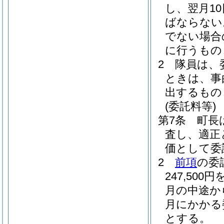
し、翌月1
ばならない
でない場合
に行うもの
2
隊員は、
ときは、事
出するもの
(委託料等)
第7条
町長
査し、適正
価として委
2
前項
の委
247,50
月の中途か
月にかかる
とする。