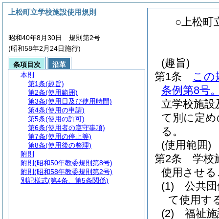
上松町立学校施設使用規則
○上松町
昭和40年8月30日 規則第2号
(昭和58年2月24日施行)
(趣旨)
条項目次
沿革
第1条
この
本則
第1条
(趣旨)
条例第8号
第2条
(使用範囲)
第3条
(使用日及び使用時間)
立学校施設
第4条
(使用の申請)
て別に定め
第5条
(使用の許可)
第6条
(使用者の遵守事項)
る。
第7条
(使用の停止等)
(使用範囲)
第8条
(使用後の整理)
附則
第2条
学校
附則
(昭和50年教委規則第8号)
使用させる
附則
(昭和58年教委規則第2号)
別記様式
(第4条、第5条関係)
(1)
公共団
て使用す
(2)
福祉施