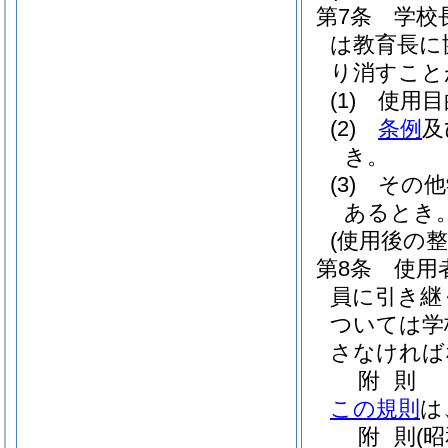
第7条
学校
は教育長に
り消すこと
(1)
使用目
(2)
条例
及
き。
(3)
その他
あるとき
(使用後の整
第8条
使用
員に引き継
ついては学
さなければ
附
則
この規則
は
附
則
(