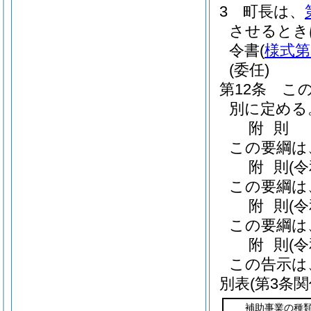
3
町長は、
させるとき
令書
(
様式第
(委任)
第12条
こ
別に定める
附
則
この要綱は
附
則
(
この要綱は
附
則
(
この要綱は
附
則
(
この告示は
別表
(第3条関
補助事業の種