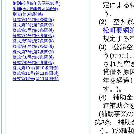
附則
(令和6年告示第30号)
定による
附則
(令和8年告示第6号)
う。
別表
(第3条関係)
様式第1号
(第5条関係)
(2)
空き
様式第2号
(第5条関係)
松町要綱
様式第3号
(第6条関係)
様式第4号
(第6条関係)
規定する
様式第5号
(第7条関係)
(3)
登録空
様式第6号
(第7条関係)
様式第7号
(第7条関係)
う
(ただし
様式第8号
(第8条関係)
された空
様式第9号
(第9条関係)
様式第10号
(第10条関係)
貸借を原
様式第11号
(第11条関係)
様式第12号
(第11条関係)
年を経過
す。)
。
(4)
補助金
進補助金
(補助事業
第3条
補助
う。)
の種