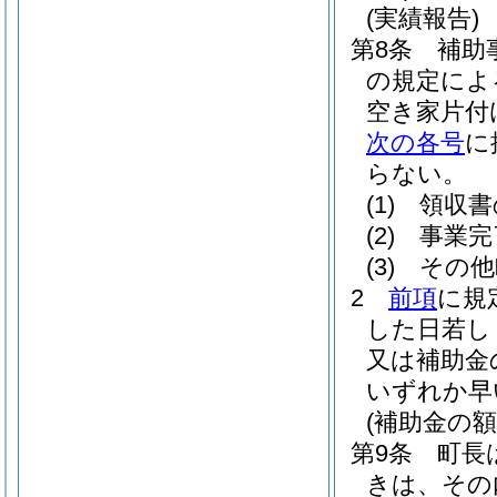
(実績報告)
第8条
補助
の規定によ
空き家片付
次の各号
に
らない。
(1)
領収書
(2)
事業完
(3)
その他
2
前項
に規
した日若し
又は補助金
いずれか早
(補助金の額
第9条
町長
きは、その