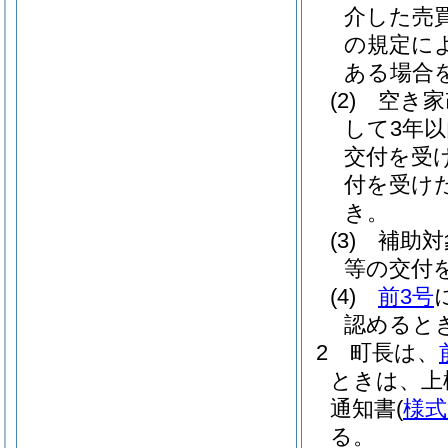
介した売
の規定に
ある場合を
(2)
空き家
して3年
交付を受
付を受け
き。
(3)
補助対
等の交付
(4)
前3号
認めると
2
町長は、
ときは、上
通知書
(
様式
る。