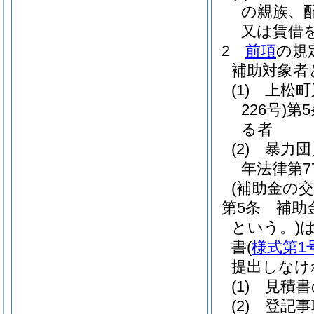
の親族、
又は賃借を
2
前項
の規
補助対象者
(1)
上松町
226号)
第
る者
(2)
暴力団
年法律第7
(補助金の交
第5条
補助
という。)
書
(
様式第1
提出しなけ
(1)
見積書
(2)
登記事