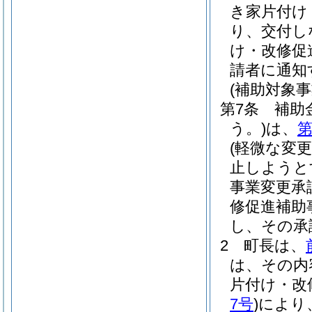
き家片付け
り、交付し
け・改修促
請者に通知
(補助対象
第7条
補助
う。)
は、
第
(軽微な変更
止しようと
事業変更承
修促進補助
し、その承
2
町長は、
は、その内
片付け・改
7号
)
により