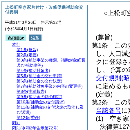
上松町空き家片付け・改修促進補助金交
付要綱
○上松町
平成31年3月26日 告示第32号
(令和8年4月1日施行)
(趣旨)
条項目次
沿革
第1条
この
本則
第1条
(趣旨)
し、人口減
第2条
(定義)
第3条
(補助事業の種類、補助対象経費
クに登録さ
及び補助率等)
し、予算の
第4条
(補助対象者)
第5条
(補助金の交付申請)
交付規則
(
第6条
(補助金の交付決定)
に定めるも
第7条
(補助対象事業の内容の変更等)
第8条
(実績報告)
(定義)
第9条
(補助金の額の確定)
第2条
この
第10条
(補助金の交付請求)
第11条
(補助金の交付決定の取消し及
当該各号
に
び返還)
(1)
空き家
第12条
(委任)
附則
法律第127
附則
(令和2年告示第72号)