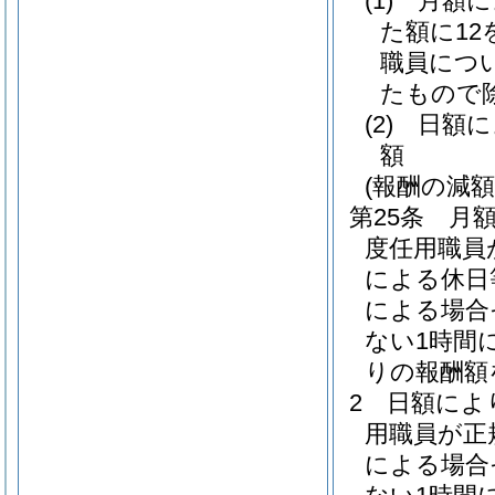
(1)
月額
た額に1
職員につ
たもので
(2)
日額
額
(報酬の減額
第25条
月
度任用職員
による休日
による場合
ない1時間
りの報酬額
2
日額によ
用職員が正
による場合