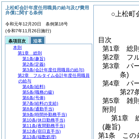
上松町会計年度任用職員の給与及び費用
弁償に関する条例
○上松町
令和元年12月20日 条例第18号
(令和7年11月26日施行)
目次
条項目次
沿革
第1章
総
本則
第1章
総則
第2章
フ
第1条
(趣旨)
第2条
(定義)
第3章
パ
第3条
(会計年度任用職員の給与)
条)
第2章
フルタイム会計年度任用職員
の給与
第4章
パ
第4条
(給料)
第27条
第5条
(職務の級)
第6条
(号俸)
第5章
雑
第7条
(給料の支給)
附則
第8条
(通勤手当)
第9条
(時間外勤務手当)
第1章
第10条
(休日勤務手当)
(趣旨)
第11条
(夜間勤務手当)
第12条
(宿日直手当)
第1条
この
第13条
(端数処理)