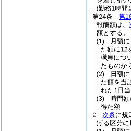
を差し引い
(勤務1時
第24条
第1
報酬額は、
額とする。
(1)
月額
た額に1
職員につ
たものか
(2)
日額
た額を当
れた1日
(3)
時間
得た額
2
次条
に規
げる区分に