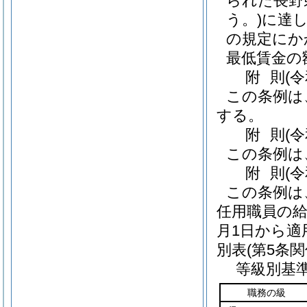
られた長野
う。)
に達
の規定にか
最低賃金の
附
則
(
この条例は
する。
附
則
(
この条例は
附
則
(
この条例は
任用職員の給
月1日から適
別表
(第5条関
等級別基
職務の級