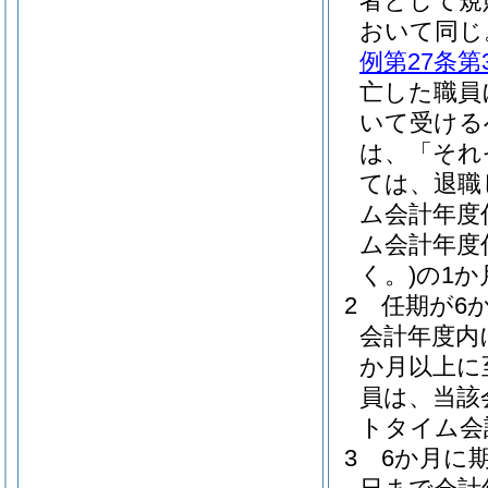
者として規
おいて同じ
例第27条第
亡した職員
いて受ける
は、「それ
ては、退職
ム会計年度
ム会計年度
く。)
の1
2
任期が6
会計年度内
か月以上に
員は、当該
トタイム会
3
6か月に