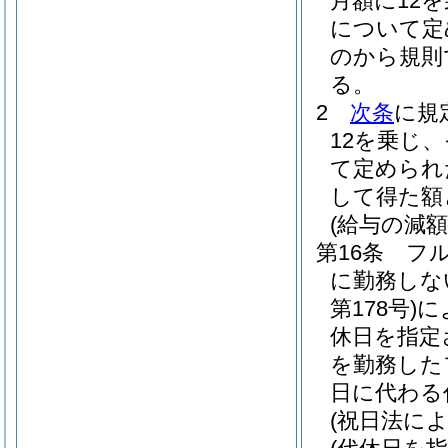
月額に12
について定
のから規則
る。
2
次条
に規
12を乗じ
て定められ
して得た額
(給与の減額
第16条
フ
に勤務しな
第178号)
に
休日を指定
を勤務した
日に代わる
(祝日法に