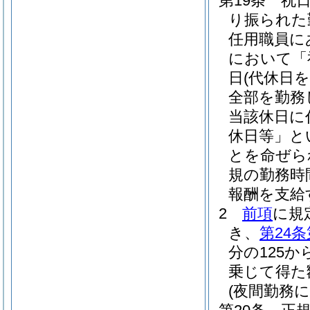
第19条
祝
り振られた
任用職員に
において「
日
(代休日
全部を勤務
当該休日に
休日等」と
とを命ぜら
規の勤務時
報酬を支給
2
前項
に規
き、
第24条
分の125か
乗じて得た
(夜間勤務に