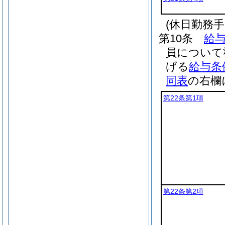
(休日勤務手
第10条
給与
員について
げる
給与条
同表
の右欄
第22条第1項
第22条第2項