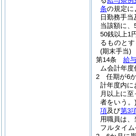
る
給与条例
条
の規定に
日勤務手当
当該額に、
50銭以上
るものとす
(期末手当)
第14条
給与
ム会計年度
2
任期が6
計年度内に
月以上に至
者をいう。
項
及び
第3
用職員は、
フルタイム