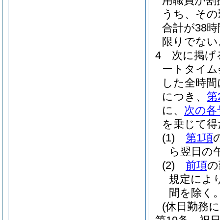
用職員が割
うち、その
合計が38
限りでない
4
次に掲げ
ートタイム
した全時間
につき、
第
に、
次の各
を乗じて得
(1)
第1項
ら翌日の午
(2)
前項
の
規定によ
間を除く。
(休日勤務に