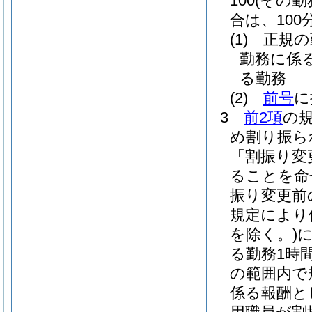
100
(その
合は、100分
(1)
正規の
勤務に係
る勤務
(2)
前号
に
3
前2項
の
め割り振ら
「割振り変
ることを命
振り変更前
規定により
を除く。)
る勤務1時間
の範囲内で
係る報酬と