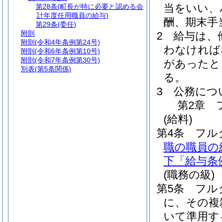
当をいい、
第28条
(町長が特に必要と認める会
計年度任用職員の給与)
酬、期末手
第29条
(委任)
附則
2
給与は、
附則
(令和4年条例第24号)
わなければ
附則
(令和6年条例第10号)
附則
(令和7年条例第30号)
があったと
別表
(第5条関係)
る。
3
公務につ
第2章
(給料)
第4条
フル
職の職員の
下「給与条
(職務の級)
第5条
フル
に、その複
いて準用す