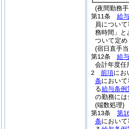
(夜間勤務手
第11条
給与
員について
務時間」と
ついて定め
(宿日直手当
第12条
給与
会計年度任
2
前項
にお
条
において
る
給与条例
の勤務には
(端数処理)
第13条
第1
条
において