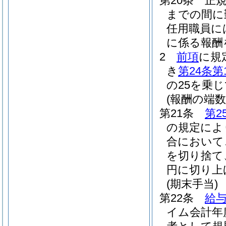
第20条
正
までの間に
任用職員に
に係る報酬
2
前項
に規
き
第24条第
の25を乗
(報酬の端数
第21条
第2
の規定によ
合において
を切り捨て
円に切り上
(期末手当)
第22条
給与
イム会計年