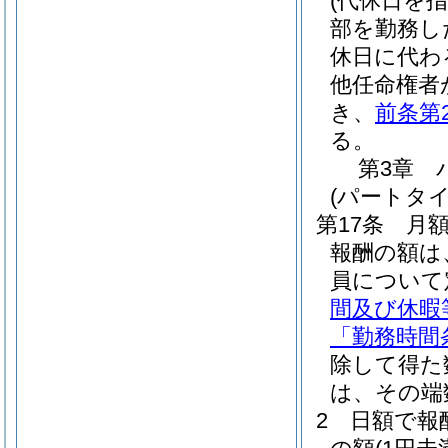
(代休日を
部を勤務し
休日に代わ
他任命権者
き、
前条第
る。
第3章
(パートタ
第17条
月
報酬の額は
員について
間及び休暇
「勤務時間
除して得た
は、その端
2
日額で報