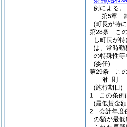
条例
(昭和3
例による。
第5章
(町長が特
第28条
こ
し町長が特
は、常時勤
の特殊性等
(委任)
第29条
こ
附
則
(施行期日)
1
この条例
(最低賃金
2
会計年度
の額が最低