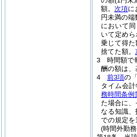
の額
(1円
額。
次項
に
円未満の端
において同
いて定めら
乗じて得た
捨てた額。
3
時間額で
酬の額は、
4
前3項
の
タイム会計
務時間条例
た場合に、
なる知識、
での規定を
(時間外勤務