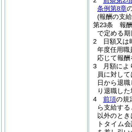
2
前条第2
条例第8章
(報酬の支給
第23条
報
で定める期
2
日額又は
年度任用職
応じて報酬
3
月額によ
員に対して
日から退職
り退職した
4
前項
の規
ら支給する
以外のとき
トタイム会