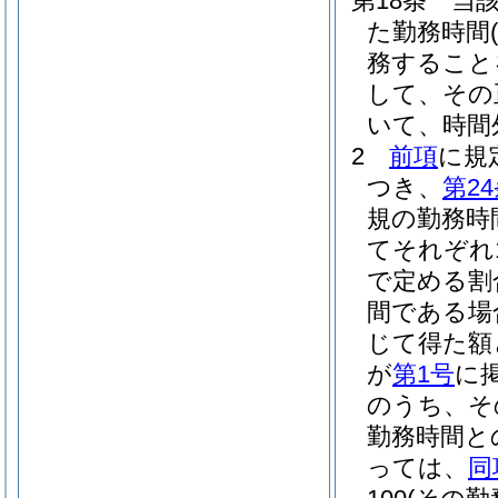
第18条
当
た勤務時間
務すること
して、その
いて、時間
2
前項
に規
つき、
第2
規の勤務時
てそれぞれ1
で定める割
間である場
じて得た額
が
第1号
に
のうち、そ
勤務時間と
っては、
同