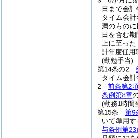
3
6か月に
日まで会計
タイム会計
満のものに
日を含む期
上に至った
計年度任用
(勤勉手当)
第14条の2
タイム会計
2
前条第2
条例第8章
(勤務1時
第15条
第9
いて準用す
与条例第23