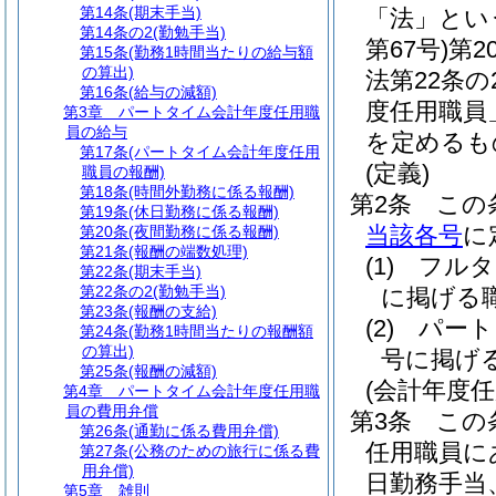
第14条
(期末手当)
「法」とい
第14条の2
(勤勉手当)
第67号)
第2
第15条
(勤務1時間当たりの給与額
の算出)
法第22条
第16条
(給与の減額)
度任用職員
第3章
パートタイム会計年度任用職
員の給与
を定めるも
第17条
(パートタイム会計年度任用
(定義)
職員の報酬)
第18条
(時間外勤務に係る報酬)
第2条
この
第19条
(休日勤務に係る報酬)
当該各号
に
第20条
(夜間勤務に係る報酬)
第21条
(報酬の端数処理)
(1)
フルタ
第22条
(期末手当)
第22条の2
(勤勉手当)
に掲げる
第23条
(報酬の支給)
(2)
パート
第24条
(勤務1時間当たりの報酬額
の算出)
号に掲げ
第25条
(報酬の減額)
(会計年度
第4章
パートタイム会計年度任用職
員の費用弁償
第3条
この
第26条
(通勤に係る費用弁償)
任用職員に
第27条
(公務のための旅行に係る費
用弁償)
日勤務手当
第5章
雑則