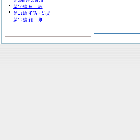
第9編 産業経済
第10編
建
設
第11編 消防・防災
第12編
雑
則