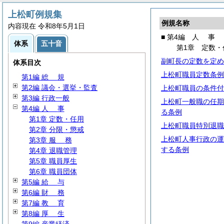
上松町例規集
例規名称
内容現在 令和8年5月1日
■ 第4編
人
事
体系
五十音
第1章 定数・
副町長の定数を定め
体系目次
上松町職員定数条例
第1編
総
規
第2編 議会・選挙・監査
上松町職員の条件付
第3編 行政一般
上松町一般職の任期
第4編
人
事
る条例
第1章 定数・任用
上松町職員特別退職
第2章 分限・懲戒
上松町人事行政の運
第3章
服
務
する条例
第4章 退職管理
第5章 職員厚生
第6章 職員団体
第5編
給
与
第6編
財
務
第7編
教
育
第8編
厚
生