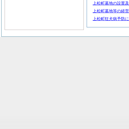
上松町墓地の設置及
上松町墓地等の経営
上松町狂犬病予防に