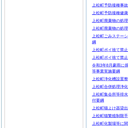
上松町予防接種事故
上松町予防接種健康
上松町廃棄物の処理
上松町廃棄物の処理
上松町ごみステーシ
綱
上松町ポイ捨て禁止
上松町ポイ捨て禁止
令和3年8月豪雨に
等事業実施要綱
上松町浄化槽設置整
上松町合併処理浄化
上松町集会所等排水
付要綱
上松町猫よけ器貸出
上松町猫繁殖制限手
上松町化製場等に関