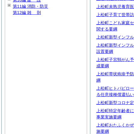
第10編
建
設
第11編 消防・防災
上松町未熟児養育医
第12編
雑
則
上松町子育て世帯訪
上松町こども家庭セ
関する要綱
上松町新型インフル
上松町新型インフル
設置要綱
上松町子宮頸がん予
成要綱
上松町帯状疱疹予防
綱
上松町ヒトパピロー
る任意接種償還払い
上松町新型コロナ定
上松町特定年齢者に
事業実施要綱
上松町おたふくかぜ
施要綱