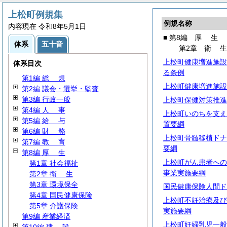
上松町例規集
例規名称
内容現在 令和8年5月1日
■ 第8編
厚
生
体系
五十音
第2章
衛
上松町健康増進施設
体系目次
る条例
第1編
総
規
上松町健康増進施設
第2編 議会・選挙・監査
第3編 行政一般
上松町保健対策推進
第4編
人
事
上松町いのちを支え
第5編
給
与
置要綱
第6編
財
務
上松町骨髄移植ドナ
第7編
教
育
要綱
第8編
厚
生
上松町がん患者への
第1章 社会福祉
事業実施要綱
第2章
衛
生
第3章 環境保全
国民健康保険人間ド
第4章 国民健康保険
上松町不妊治療及び
第5章 介護保険
実施要綱
第9編 産業経済
上松町妊婦乳児一般