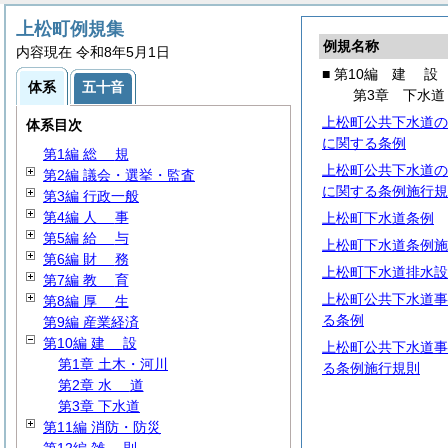
上松町例規集
例規名称
内容現在 令和8年5月1日
■ 第10編
建
設
体系
五十音
第3章 下水道
上松町公共下水道の
体系目次
に関する条例
第1編
総
規
上松町公共下水道の
第2編 議会・選挙・監査
に関する条例施行規
第3編 行政一般
第4編
人
事
上松町下水道条例
第5編
給
与
上松町下水道条例施
第6編
財
務
上松町下水道排水設
第7編
教
育
上松町公共下水道事
第8編
厚
生
る条例
第9編 産業経済
第10編
建
設
上松町公共下水道事
第1章 土木・河川
る条例施行規則
第2章
水
道
第3章 下水道
第11編 消防・防災